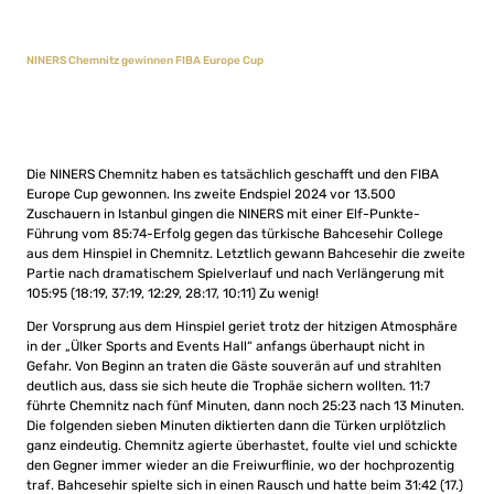
NINERS Chemnitz gewinnen FIBA Europe Cup
Die NINERS Chemnitz haben es tatsächlich geschafft und den FIBA
Europe Cup gewonnen. Ins zweite Endspiel 2024 vor 13.500
Zuschauern in Istanbul gingen die NINERS mit einer Elf-Punkte-
Führung vom 85:74-Erfolg gegen das türkische Bahcesehir College
aus dem Hinspiel in Chemnitz. Letztlich gewann Bahcesehir die zweite
Partie nach dramatischem Spielverlauf und nach Verlängerung mit
105:95 (18:19, 37:19, 12:29, 28:17, 10:11) Zu wenig!
Der Vorsprung aus dem Hinspiel geriet trotz der hitzigen Atmosphäre
in der „Ülker Sports and Events Hall“ anfangs überhaupt nicht in
Gefahr. Von Beginn an traten die Gäste souverän auf und strahlten
deutlich aus, dass sie sich heute die Trophäe sichern wollten. 11:7
führte Chemnitz nach fünf Minuten, dann noch 25:23 nach 13 Minuten.
Die folgenden sieben Minuten diktierten dann die Türken urplötzlich
ganz eindeutig. Chemnitz agierte überhastet, foulte viel und schickte
den Gegner immer wieder an die Freiwurflinie, wo der hochprozentig
traf. Bahcesehir spielte sich in einen Rausch und hatte beim 31:42 (17.)