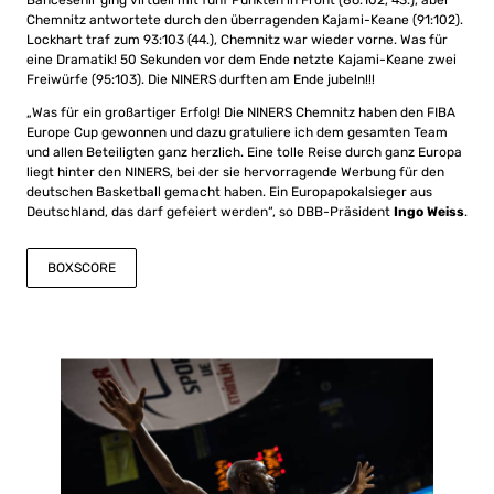
Bahcesehir ging virtuell mit fünf Punkten in Front (86:102, 43.), aber
Chemnitz antwortete durch den überragenden Kajami-Keane (91:102).
Lockhart traf zum 93:103 (44.), Chemnitz war wieder vorne. Was für
eine Dramatik! 50 Sekunden vor dem Ende netzte Kajami-Keane zwei
Freiwürfe (95:103). Die NINERS durften am Ende jubeln!!!
„Was für ein großartiger Erfolg! Die NINERS Chemnitz haben den FIBA
Europe Cup gewonnen und dazu gratuliere ich dem gesamten Team
und allen Beteiligten ganz herzlich. Eine tolle Reise durch ganz Europa
liegt hinter den NINERS, bei der sie hervorragende Werbung für den
deutschen Basketball gemacht haben. Ein Europapokalsieger aus
Deutschland, das darf gefeiert werden“, so DBB-Präsident
Ingo Weiss
.
BOXSCORE