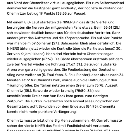
aus Sicht der Chemnitzer virtuell ausgeglichen. Bis zum Seitenwechsel
dominierten die Gastgeber ganz eindeutig, der höchste Rückstand der
Chemnitzer betrug 19 Punkte (38:55 zur Pause).
Mit einem 8:0-Lauf starteten die NINERS in das dritte Viertel und
beruhigten die Nerven der mitgereisten Fans etwas. Beim 55:61 (25.)
sah es wieder deutlich besser aus für den deutschen Vertreter. Ganz
anders jetzt das Auftreten und die Körpersprache. Bis auf vier Punkte
war man beim 59:63 heran (27.). Bahcesehir blieb aber gefährlich. Die
NINERS übten jetzt wieder die Kontrolle über die Partie aus (66:67, 30.,
3er von Kajami-Keane). Nach drei Vierteln hatte Chemnitz sogar
wieder ausgeglichen (67:67). Die Gäste übernahmen erstmals seit dem
zweiten Viertel wieder die Führung (71:67, 31.), die zuvor lautstarke
Arena war ganz ruhig geworden. Die Foulbelastung der Deutschen
stieg zwar weiter an (5. Foul Yebo, 5. Foul Richter), aber als es nach 34
Minuten 73:72 für Chemnitz hieß, wurde auch die Hoffnung auf den
Triumph größer. Die Türken netzten einen Dreier zum 75:78, Auszeit
Chemnitz (35.). Es wurde wieder brenzlig (75:80, 36.), der
anschließende Dreier von Van Beck kam genau zum richtigen
Zeitpunkt. Die Türken investierten noch einmal alles und glichen den
Gesamtstand acht Sekunden vor dem Ende aus (84:95). Chemnitz
konnte nicht mehr punkten: Verlängerung!
Chemnitz musste jetzt ohne Big Men auskommen. Mit Garrett musste
schon der vierte NINER das Feld mit Foulhöchstzahl verlassen.