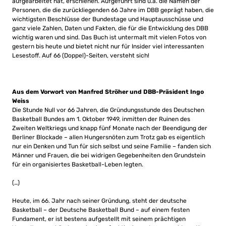
aufgearbeitet hat, erschienen. Aufgeführt sind u.a. die Namen der
Personen, die die zurückliegenden 66 Jahre im DBB geprägt haben, die
wichtigsten Beschlüsse der Bundestage und Hauptausschüsse und
ganz viele Zahlen, Daten und Fakten, die für die Entwicklung des DBB
wichtig waren und sind. Das Buch ist untermalt mit vielen Fotos von
gestern bis heute und bietet nicht nur für Insider viel interessanten
Lesestoff. Auf 66 (Doppel)-Seiten, versteht sich!
Aus dem Vorwort von Manfred Ströher und DBB-Präsident Ingo
Weiss
Die Stunde Null vor 66 Jahren, die Gründungsstunde des Deutschen
Basketball Bundes am 1. Oktober 1949, inmitten der Ruinen des
Zweiten Weltkriegs und knapp fünf Monate nach der Beendigung der
Berliner Blockade – allen Hungersnöten zum Trotz gab es eigentlich
nur ein Denken und Tun für sich selbst und seine Familie – fanden sich
Männer und Frauen, die bei widrigen Gegebenheiten den Grundstein
für ein organisiertes Basketball-Leben legten.
(…)
Heute, im 66. Jahr nach seiner Gründung, steht der deutsche
Basketball – der Deutsche Basketball Bund – auf einem festen
Fundament, er ist bestens aufgestellt mit seinem prächtigen