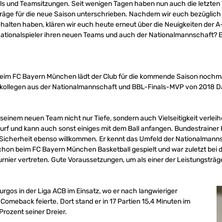
lls und Teamsitzungen. Seit wenigen Tagen haben nun auch die letzten
äge für die neue Saison unterschrieben. Nachdem wir euch bezüglich
alten haben, klären wir euch heute erneut über die Neuigkeiten der A
Nationalspieler ihren neuen Teams und auch der Nationalmannschaft? E
beim FC Bayern München lädt der Club für die kommende Saison nochma
kollegen aus der Nationalmannschaft und BBL-Finals-MVP von 2018 Dan
seinem neuen Team nicht nur Tiefe, sondern auch Vielseitigkeit verleih
Wurf und kann auch sonst einiges mit dem Ball anfangen. Bundestrainer 
t Sicherheit ebenso willkommen. Er kennt das Umfeld der Nationalmanns
chon beim FC Bayern München Basketball gespielt und war zuletzt bei 
rnier vertreten. Gute Voraussetzungen, um als einer der Leistungsträ
urgos in der Liga ACB im Einsatz, wo er nach langwieriger
Comeback feierte. Dort stand er in 17 Partien 15,4 Minuten im
Prozent seiner Dreier.