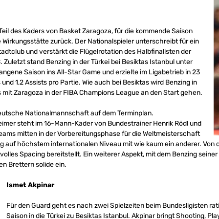
 Teil des Kaders von Basket Zaragoza, für die kommende Saison
 Wirkungsstätte zurück. Der Nationalspieler unterschreibt für ein
tclub und verstärkt die Flügelrotation des Halbfinalisten der
Zuletzt stand Benzing in der Türkei bei Besiktas Istanbul unter
angene Saison ins All-Star Game und erzielte im Ligabetrieb in 23
und 1,2 Assists pro Partie. Wie auch bei Besiktas wird Benzing in
 mit Zaragoza in der FIBA Champions League an den Start gehen.
 deutsche Nationalmannschaft auf dem Terminplan.
mer steht im 16-Mann-Kader von Bundestrainer Henrik Rödl und
eams mitten in der Vorbereitungsphase für die Weltmeisterschaft
g auf höchstem internationalen Niveau mit wie kaum ein anderer. Von der
lles Spacing bereitstellt. Ein weiterer Aspekt, mit dem Benzing seine
n Brettern solide ein.
Ismet Akpinar
Für den Guard geht es nach zwei Spielzeiten beim Bundesligisten r
Saison in die Türkei zu Besiktas Istanbul. Akpinar bringt Shooting, 