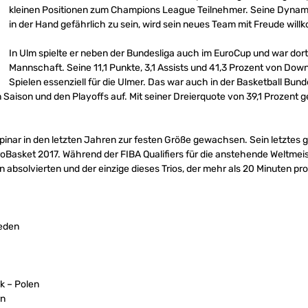
kleinen Positionen zum Champions League Teilnehmer. Seine Dynami
in der Hand gefährlich zu sein, wird sein neues Team mit Freude wil
In Ulm spielte er neben der Bundesliga auch im EuroCup und war dort
Mannschaft. Seine 11,1 Punkte, 3,1 Assists und 41,3 Prozent von Do
Spielen essenziell für die Ulmer. Das war auch in der Basketball Bundes
n Saison und den Playoffs auf. Mit seiner Dreierquote von 39,1 Prozent 
pinar in den letzten Jahren zur festen Größe gewachsen. Sein letztes g
roBasket 2017. Während der FIBA Qualifiers für die anstehende Weltmei
ien absolvierten und der einzige dieses Trios, der mehr als 20 Minuten pr
eden
k – Polen
rn