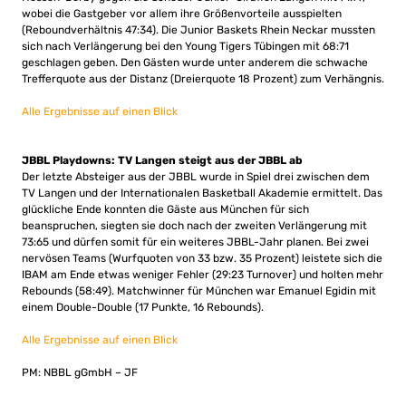
wobei die Gastgeber vor allem ihre Größenvorteile ausspielten
(Reboundverhältnis 47:34). Die Junior Baskets Rhein Neckar mussten
sich nach Verlängerung bei den Young Tigers Tübingen mit 68:71
geschlagen geben. Den Gästen wurde unter anderem die schwache
Trefferquote aus der Distanz (Dreierquote 18 Prozent) zum Verhängnis.
Alle Ergebnisse auf einen Blick
JBBL Playdowns: TV Langen steigt aus der JBBL ab
Der letzte Absteiger aus der JBBL wurde in Spiel drei zwischen dem
TV Langen und der Internationalen Basketball Akademie ermittelt. Das
glückliche Ende konnten die Gäste aus München für sich
beanspruchen, siegten sie doch nach der zweiten Verlängerung mit
73:65 und dürfen somit für ein weiteres JBBL-Jahr planen. Bei zwei
nervösen Teams (Wurfquoten von 33 bzw. 35 Prozent) leistete sich die
IBAM am Ende etwas weniger Fehler (29:23 Turnover) und holten mehr
Rebounds (58:49). Matchwinner für München war Emanuel Egidin mit
einem Double-Double (17 Punkte, 16 Rebounds).
Alle Ergebnisse auf einen Blick
PM: NBBL gGmbH – JF