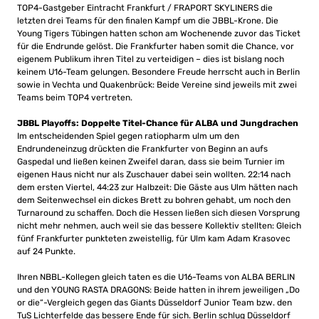
TOP4-Gastgeber Eintracht Frankfurt / FRAPORT SKYLINERS die
letzten drei Teams für den finalen Kampf um die JBBL-Krone. Die
Young Tigers Tübingen hatten schon am Wochenende zuvor das Ticket
für die Endrunde gelöst. Die Frankfurter haben somit die Chance, vor
eigenem Publikum ihren Titel zu verteidigen – dies ist bislang noch
keinem U16-Team gelungen. Besondere Freude herrscht auch in Berlin
sowie in Vechta und Quakenbrück: Beide Vereine sind jeweils mit zwei
Teams beim TOP4 vertreten.
JBBL Playoffs: Doppelte Titel-Chance für ALBA und Jungdrachen
Im entscheidenden Spiel gegen ratiopharm ulm um den
Endrundeneinzug drückten die Frankfurter von Beginn an aufs
Gaspedal und ließen keinen Zweifel daran, dass sie beim Turnier im
eigenen Haus nicht nur als Zuschauer dabei sein wollten. 22:14 nach
dem ersten Viertel, 44:23 zur Halbzeit: Die Gäste aus Ulm hätten nach
dem Seitenwechsel ein dickes Brett zu bohren gehabt, um noch den
Turnaround zu schaffen. Doch die Hessen ließen sich diesen Vorsprung
nicht mehr nehmen, auch weil sie das bessere Kollektiv stellten: Gleich
fünf Frankfurter punkteten zweistellig, für Ulm kam Adam Krasovec
auf 24 Punkte.
Ihren NBBL-Kollegen gleich taten es die U16-Teams von ALBA BERLIN
und den YOUNG RASTA DRAGONS: Beide hatten in ihrem jeweiligen „Do
or die“-Vergleich gegen das Giants Düsseldorf Junior Team bzw. den
TuS Lichterfelde das bessere Ende für sich. Berlin schlug Düsseldorf