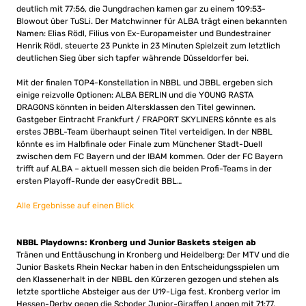
deutlich mit 77:56, die Jungdrachen kamen gar zu einem 109:53-
Blowout über TuSLi. Der Matchwinner für ALBA trägt einen bekannten
Namen: Elias Rödl, Filius von Ex-Europameister und Bundestrainer
Henrik Rödl, steuerte 23 Punkte in 23 Minuten Spielzeit zum letztlich
deutlichen Sieg über sich tapfer währende Düsseldorfer bei.
Mit der finalen TOP4-Konstellation in NBBL und JBBL ergeben sich
einige reizvolle Optionen: ALBA BERLIN und die YOUNG RASTA
DRAGONS könnten in beiden Altersklassen den Titel gewinnen.
Gastgeber Eintracht Frankfurt / FRAPORT SKYLINERS könnte es als
erstes JBBL-Team überhaupt seinen Titel verteidigen. In der NBBL
könnte es im Halbfinale oder Finale zum Münchener Stadt-Duell
zwischen dem FC Bayern und der IBAM kommen. Oder der FC Bayern
trifft auf ALBA – aktuell messen sich die beiden Profi-Teams in der
ersten Playoff-Runde der easyCredit BBL…
Alle Ergebnisse auf einen Blick
NBBL Playdowns: Kronberg und Junior Baskets steigen ab
Tränen und Enttäuschung in Kronberg und Heidelberg: Der MTV und die
Junior Baskets Rhein Neckar haben in den Entscheidungsspielen um
den Klassenerhalt in der NBBL den Kürzeren gezogen und stehen als
letzte sportliche Absteiger aus der U19-Liga fest. Kronberg verlor im
Hessen-Derby gegen die Schoder Junior-Giraffen Langen mit 71:77,