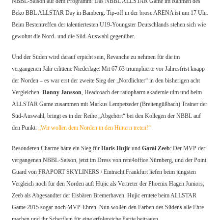
NBBL-Saison auf dem Programm: Das NBBL ALLSTAR Game im Rahmen des
Beko BBL ALLSTAR Day in Bamberg. Tip-off in der brose ARENA ist um 17 Uhr.
Beim Bestentreffen der talentiertesten U19-Youngster Deutschlands stehen sich wie
gewohnt die Nord- und die Süd-Auswahl gegenüber.
Und der Süden wird darauf erpicht sein, Revanche zu nehmen für die im
vergangenen Jahr erlittene Niederlage: Mit 67:63 triumphierte vor Jahresfrist knapp
der Norden
– es war erst der zweite Sieg der „Nordlichter“ in den bisherigen acht
Vergleichen.
Danny Jansson
, Headcoach der ratiopharm akademie ulm und beim
ALLSTAR Game zusammen mit Markus Lempetzeder (Breitengüßbach) Trainer der
Süd-Auswahl, bringt es in der Reihe „Abgehört“ bei den Kollegen der NBBL auf
den Punkt:
„Wir wollen dem Norden in den Hintern treten!“
Besonderen Charme hätte ein Sieg für
Haris Hujic
und
Garai Zeeb
: Der MVP der
vergangenen NBBL-Saison, jetzt im Dress von rent4office Nürnberg, und der Point
Guard von FRAPORT SKYLINERS / Eintracht Frankfurt liefen beim jüngsten
Vergleich noch für den Norden auf: Hujic als Vertreter der Phoenix Hagen Juniors,
Zeeb als Abgesandter der Eisbären Bremerhaven. Hujic erntete beim ALLSTAR
Game 2015 sogar noch MVP-Ehren. Nun wollen den Farben des Südens alle Ehre
machen und ihr Scherflein für eine erfolgreiche Partie beitragen.