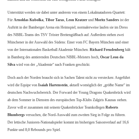
Unterstützt werden sie dabei unter anderem von einem Lokalmatadoren-Quartett:
Für
Arnoldas Kubolka
,
Tibor Taras
,
Leon Kratzer
und
Moritz Sanders
ist der
Auftritt in der Bamberger Arena ein Heimspiel; normalerweise laufen sie im Dress
des NBBL-Teams des TSV Tröster Breitengüßbach auf. Außerdem stehen zwei
Münchener in der Auswahl des Südens: Einer vom FC Bayern München und einer
von der Internationalen Basketball Akademie München.
Richard Freudenberg
hält
in Bamberg des amtierenden Deutschen NBBL-Meisters hoch,
Oscar Leon da
Silva
wird von der „Akademie“ nach Franken geschickt.
Doch auch der Norden braucht sich in Sachen Talent nicht zu verstecken: Angeführt
wird die Equipe von
Isaiah Hartenstein
, aktuell womöglich der „größte Name“ im
deutschen Nachwuchsbereich. Der Forward der Young Dragons Quakenbrück wird
ab dem Sommer in Diensten des europäischen Top-Klubs Zalgiris Kaunas stehen.
Zuvor will er zusammen mit seinem Quakenbrücker Teamkollegen
Roberts
Blumbergs
versuchen, die Nord-Auswahl zum zweiten Sieg in Folge zu führen.
Der lettische Junioren-Nationalspieler kommt im bisherigen Saisonverlauf auf 16,6
Punkte und 8,0 Rebounds pro Spiel.