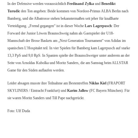
In der Defensive werden voraussichtlich
Ferdinand Zylka
und
Benedikt
Turudic
den Ton angeben: Beide kommen von Nordost-Primus ALBA Berlin nach
Bamberg, und die Albatrosse stehen bekanntermaßen seit jeher für knallharte
Verteidigung. „Fremd gegangen“ ist in dieser Woche
Lars Lagerpusch
: Der
Forward der Junior Löwen Braunschweig nahm als Gastspieler der U18-
Mannschaft der Brose Baskets am „Next Generation Tournament“ von Adidas im
spanischen L’Hospitalet teil. In vier Spielen für Bamberg kam Lagerpusch auf starke
13,3 PpS und 9,0 RpS. In Spanien spielte der Braunschweiger unter anderem an der
Seite von Arnoldas Kubolka und Moritz Sanders, die am Samstag beim ALLSTAR
Game für den Süden auflaufen werden.
Leider absagen musste ihre Teilnahme am Bestentreffen
Niklas Kiel
(FRAPORT
SKYLINERS / Eintracht Frankfurt) und
Karim Jallow
(FC Bayern München). Für
sie waren Moritz Sanders und Till Pape nachgerückt.
Foto: Ulf Duda