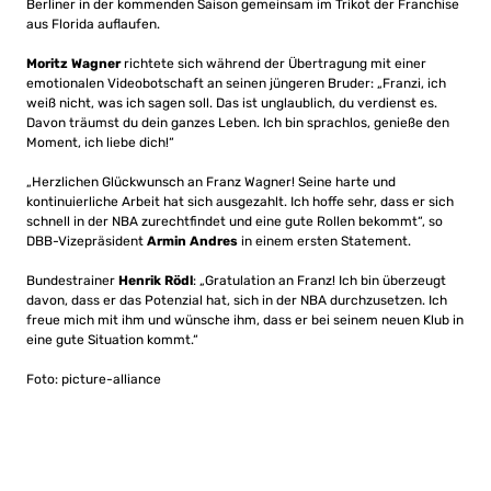
Berliner in der kommenden Saison gemeinsam im Trikot der Franchise
aus Florida auflaufen.
Moritz Wagner
richtete sich während der Übertragung mit einer
emotionalen Videobotschaft an seinen jüngeren Bruder: „Franzi, ich
weiß nicht, was ich sagen soll. Das ist unglaublich, du verdienst es.
Davon träumst du dein ganzes Leben. Ich bin sprachlos, genieße den
Moment, ich liebe dich!“
„Herzlichen Glückwunsch an Franz Wagner! Seine harte und
kontinuierliche Arbeit hat sich ausgezahlt. Ich hoffe sehr, dass er sich
schnell in der NBA zurechtfindet und eine gute Rollen bekommt“, so
DBB-Vizepräsident
Armin Andres
in einem ersten Statement.
Bundestrainer
Henrik Rödl
: „Gratulation an Franz! Ich bin überzeugt
davon, dass er das Potenzial hat, sich in der NBA durchzusetzen. Ich
freue mich mit ihm und wünsche ihm, dass er bei seinem neuen Klub in
eine gute Situation kommt.“
Foto: picture-alliance