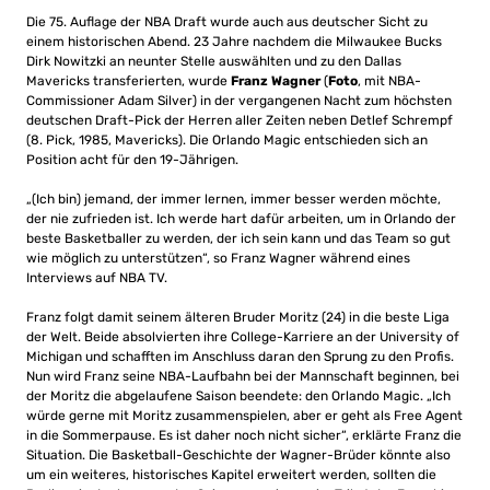
Die 75. Auflage der NBA Draft wurde auch aus deutscher Sicht zu
einem historischen Abend. 23 Jahre nachdem die Milwaukee Bucks
Dirk Nowitzki an neunter Stelle auswählten und zu den Dallas
Mavericks transferierten, wurde
Franz Wagner
(
Foto
, mit NBA-
Commissioner Adam Silver) in der vergangenen Nacht zum höchsten
deutschen Draft-Pick der Herren aller Zeiten neben Detlef Schrempf
(8. Pick, 1985, Mavericks). Die Orlando Magic entschieden sich an
Position acht für den 19-Jährigen.
„(Ich bin) jemand, der immer lernen, immer besser werden möchte,
der nie zufrieden ist. Ich werde hart dafür arbeiten, um in Orlando der
beste Basketballer zu werden, der ich sein kann und das Team so gut
wie möglich zu unterstützen“, so Franz Wagner während eines
Interviews auf NBA TV.
Franz folgt damit seinem älteren Bruder Moritz (24) in die beste Liga
der Welt. Beide absolvierten ihre College-Karriere an der University of
Michigan und schafften im Anschluss daran den Sprung zu den Profis.
Nun wird Franz seine NBA-Laufbahn bei der Mannschaft beginnen, bei
der Moritz die abgelaufene Saison beendete: den Orlando Magic. „Ich
würde gerne mit Moritz zusammenspielen, aber er geht als Free Agent
in die Sommerpause. Es ist daher noch nicht sicher“, erklärte Franz die
Situation. Die Basketball-Geschichte der Wagner-Brüder könnte also
um ein weiteres, historisches Kapitel erweitert werden, sollten die