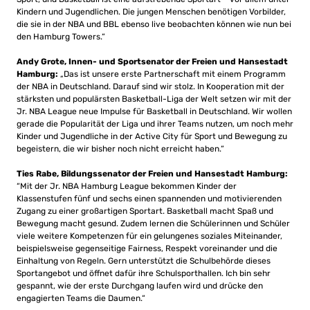
Kindern und Jugendlichen. Die jungen Menschen benötigen Vorbilder,
die sie in der NBA und BBL ebenso live beobachten können wie nun bei
den Hamburg Towers.“
Andy Grote, Innen- und Sportsenator der Freien und Hansestadt
Hamburg:
„Das ist unsere erste Partnerschaft mit einem Programm
der NBA in Deutschland. Darauf sind wir stolz. In Kooperation mit der
stärksten und populärsten Basketball-Liga der Welt setzen wir mit der
Jr. NBA League neue Impulse für Basketball in Deutschland. Wir wollen
gerade die Popularität der Liga und ihrer Teams nutzen, um noch mehr
Kinder und Jugendliche in der Active City für Sport und Bewegung zu
begeistern, die wir bisher noch nicht erreicht haben.“
Ties Rabe, Bildungssenator der Freien und Hansestadt Hamburg:
“Mit der Jr. NBA Hamburg League bekommen Kinder der
Klassenstufen fünf und sechs einen spannenden und motivierenden
Zugang zu einer großartigen Sportart. Basketball macht Spaß und
Bewegung macht gesund. Zudem lernen die Schülerinnen und Schüler
viele weitere Kompetenzen für ein gelungenes soziales Miteinander,
beispielsweise gegenseitige Fairness, Respekt voreinander und die
Einhaltung von Regeln. Gern unterstützt die Schulbehörde dieses
Sportangebot und öffnet dafür ihre Schulsporthallen. Ich bin sehr
gespannt, wie der erste Durchgang laufen wird und drücke den
engagierten Teams die Daumen.“