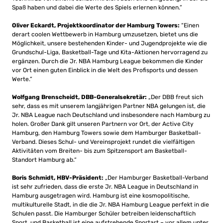
Spaß haben und dabei die Werte des Spiels erlernen können.”
Oliver Eckardt, Projektkoordinator der Hamburg Towers:
“Einen
derart coolen Wettbewerb in Hamburg umzusetzen, bietet uns die
Möglichkeit, unsere bestehenden Kinder- und Jugendprojekte wie die
Grundschul-Liga, Basketball-Tage und Kita-Aktionen hervorragend zu
ergänzen. Durch die Jr. NBA Hamburg League bekommen die Kinder
vor Ort einen guten Einblick in die Welt des Profisports und dessen
Werte.”
Wolfgang Brenscheidt, DBB-Generalsekretär:
„Der DBB freut sich
sehr, dass es mit unserem langjährigen Partner NBA gelungen ist, die
Jr. NBA League nach Deutschland und insbesondere nach Hamburg zu
holen. Großer Dank gilt unseren Partnern vor Ort, der Active City
Hamburg, den Hamburg Towers sowie dem Hamburger Basketball-
Verband. Dieses Schul- und Vereinsprojekt rundet die vielfältigen
Aktivitäten vom Breiten- bis zum Spitzensport am Basketball-
Standort Hamburg ab.“
Boris Schmidt, HBV-Präsident:
„Der Hamburger Basketball-Verband
ist sehr zufrieden, dass die erste Jr. NBA League in Deutschland in
Hamburg ausgetragen wird. Hamburg ist eine kosmopolitische,
multikulturelle Stadt, in die die Jr. NBA Hamburg League perfekt in die
Schulen passt. Die Hamburger Schüler betreiben leidenschaftlich
Sport, und Basketball ist eine aufstrebende Sportart – vor allem unter