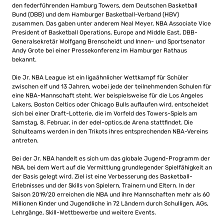
den federführenden Hamburg Towers, dem Deutschen Basketball
Bund (DBB) und dem Hamburger Basketball-Verband (HBV)
zusammen. Das gaben unter anderem Neal Meyer, NBA Associate Vice
President of Basketball Operations, Europe and Middle East, DBB-
Generalsekretär Wolfgang Brenscheidt und Innen- und Sportsenator
Andy Grote bei einer Pressekonferenz im Hamburger Rathaus
bekannt.
Die Jr. NBA League ist ein ligaähnlicher Wettkampf für Schüler
zwischen elf und 13 Jahren, wobei jede der teilnehmenden Schulen für
eine NBA-Mannschaft steht. Wer beispielsweise für die Los Angeles
Lakers, Boston Celtics oder Chicago Bulls auflaufen wird, entscheidet
sich bei einer Draft-Lotterie, die im Vorfeld des Towers-Spiels am
Samstag, 8. Februar, in der edel-optics.de Arena stattfindet. Die
Schulteams werden in den Trikots ihres entsprechenden NBA-Vereins
antreten.
Bei der Jr. NBA handelt es sich um das globale Jugend-Programm der
NBA, bei dem Wert auf die Vermittlung grundlegender Spielfähigkeit an
der Basis gelegt wird. Ziel ist eine Verbesserung des Basketball-
Erlebnisses und der Skills von Spielern, Trainern und Eltern. In der
Saison 2019/20 erreichen die NBA und ihre Mannschaften mehr als 60
Millionen Kinder und Jugendliche in 72 Ländern durch Schulligen, AGs,
Lehrgänge, Skill-Wettbewerbe und weitere Events.