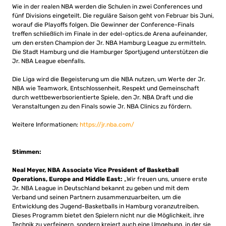
Wie in der realen NBA werden die Schulen in zwei Conferences und
fünf Divisions eingeteilt. Die reguläre Saison geht von Februar bis Juni,
worauf die Playoffs folgen. Die Gewinner der Conference-Finals
treffen schließlich im Finale in der edel-optics.de Arena aufeinander,
um den ersten Champion der Jr. NBA Hamburg League zu ermitteln.
Die Stadt Hamburg und die Hamburger Sportjugend unterstützen die
Jr. NBA League ebenfalls.
Die Liga wird die Begeisterung um die NBA nutzen, um Werte der Jr.
NBA wie Teamwork, Entschlossenheit, Respekt und Gemeinschaft
durch wettbewerbsorientierte Spiele, den Jr. NBA Draft und die
Veranstaltungen zu den Finals sowie Jr. NBA Clinics zu fördern.
Weitere Informationen:
https://jr.nba.com/
Stimmen:
Neal Meyer, NBA Associate Vice President of Basketball
Operations, Europe and Middle East:
„Wir freuen uns, unsere erste
Jr. NBA League in Deutschland bekannt zu geben und mit dem
Verband und seinen Partnern zusammenzuarbeiten, um die
Entwicklung des Jugend-Basketballs in Hamburg voranzutreiben.
Dieses Programm bietet den Spielern nicht nur die Möglichkeit, ihre
Technik zu verfeinern, sondern kreiert auch eine Umgebung, in der sie