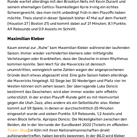
Runde wartet allerdings mit den Brooklyn Nets mit Kevin Durant und
seinem ehemaligen Celtics-Teamkollegen Kyrie Irving ein echtes
Schwergewicht, das man nicht unbedingt früh in den Playoffs haben
möchte. Theis stand in dieser Spielzeit bisher 47 Mal auf dem Parkett
(Houston 27 | Boston 21) und kommt dabei auf 21 Minuten, 8,1 Punkte,
4,9 Rebounds und 0,9 Assists im Schnitt.
Maximilian Kleber
Kaum einmal zur „Ruhe“ kam Maximilian Kleber während der laufenden
Saison. Immer wieder verhinderten kleinere oder mittelgroße
Verletzungen oder Krankheiten, dass der Deutsche in einen Rhythmus
kommen konnte. Sein Wert für die Mavericks ist dennoch
unumstritten, wenngleich seine Zahlen wegen der angesprochenen
Gründe doch etwas abgesackt sind. Eine gute Saison haben allerdings
die Mavericks hingelegt. 52 Siege bei 30 Niederlgen und Platz vier im
Westen können sich sehen lassen. Der überragende Luka Doncic
bestimmt das Geschehen, wird aber immer wieder sehr effektiv
unterstützt. In der ersten Playoff-Runde geht es mit Heimvorteil
gegen die Utah Jazz, alles andere als ein Selbstläufer also. Kleber
kommt auf 59 Spiele, in denen er durchschnittlich 25 Minuten
eingesetzt wurde und sieben Punkte, 5,9 Rebounds, 1,2 Assists und
einen Block lieferte. Apropos Doncic: Die Nickeligkeiten zwischen den
Beiden, die in der Vorrunde der EuroBasket 2022 (Tickets im offiziellen
Ticket-Shop
) in Köln mit ihren Nationalmannschaften direkt
aufeinandertreffen, haben bereits begonnen. In der BILD wird Kleber