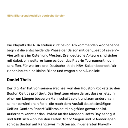
NBA: Bilanz und Ausblick deutsche Spieler
Die Playoffs der NBA stehen kurz bevor. Am kommenden Wochenende
beginnt die entscheidende Phase der Saison mit den „best of seven“-
Viertelfinals im Osten und Westen. Drei deutsche Akteure sind sicher
mit dabei, ein weiterer kann es über das Play-In Tournament noch
schaffen. Für weitere drei Deutsche ist die NBA-Saison beendet. Wir
ziehen heute eine kleine Bilanz und wagen einen Ausblick:
Daniel Theis
Der Big Man hat von seinem Wechsel von den Houston Rockets zu den
Boston Celtics profitiert. Das liegt zum einen daran, dass er jetzt in
einer um Längen besseren Mannschaft spielt und zum anderen an
seiner persönlichen Rolle, die nach dem Ausfall des etatmäßigen
Celtics-Centers Robert Williams deutlich größer geworden ist.
Außerdem kennt er das Umfeld an der Massachusetts Bay sehr gut
und fühlt sich wohl bei den Kelten. Mit 51 Siegen und 31 Niederlagen
schloss Boston auf Rang zwei im Osten ab. In der ersten Playoff-