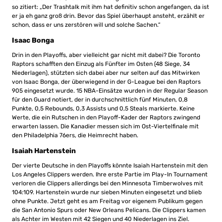
so zitiert: „Der Trashtalk mit ihm hat definitiv schon angefangen, da ist
er ja eh ganz groß drin. Bevor das Spiel überhaupt ansteht, erzählt er
schon, dass er uns zerstören will und solche Sachen.“
Isaac Bonga
Drin in den Playoffs, aber vielleicht gar nicht mit dabei? Die Toronto
Raptors schafften den Einzug als Fünfter im Osten (48 Siege, 34
Niederlagen), stützten sich dabei aber nur selten auf das Mitwirken
von Isaac Bonga, der überwiegend in der G-League bei den Raptors
905 eingesetzt wurde. 15 NBA-Einsätze wurden in der Regular Season
für den Guard notiert, der in durchschnittlich fünf Minuten, 0,8
Punkte, 0,5 Rebounds, 0,3 Assists und 0,5 Steals markierte. Keine
Werte, die ein Rutschen in den Playoff-Kader der Raptors zwingend
erwarten lassen. Die Kanadier messen sich im Ost-Viertelfinale mit
den Philadelphia 76ers, die Heimrecht haben.
Isaiah Hartenstein
Der vierte Deutsche in den Playoffs könnte Isaiah Hartenstein mit den
Los Angeles Clippers werden. Ihre erste Partie im Play-In Tournament
verloren die Clippers allerdings bei den Minnesota Timberwolves mit
104:109. Hartenstein wurde nur sieben Minuten eingesetzt und blieb
ohne Punkte. Jetzt geht es am Freitag vor eigenem Publikum gegen
die San Antonio Spurs oder New Orleans Pelicans. Die Clippers kamen
als Achter im Westen mit 42 Siegen und 40 Niederlagen ins Ziel.