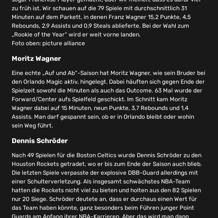
zu früh ist. Wir schauen auf die 79 Spiele mit durchschnittlich 31
Minuten auf dem Parkett, in denen Franz Wagner 15,2 Punkte, 4,5
Rebounds, 2,9 Assists und 0,9 Steals ablieferte. Bei der Wahl zum
„Rookie of the Year“ wird er weit vorne landen.
Foto oben: picture alliance
Moritz Wagner
Eine echte „Auf und Ab“-Saison hat Moritz Wagner, wie sein Bruder bei
den Orlando Magic aktiv, hingelegt. Dabei häuften sich gegen Ende der
Spielzeit sowohl die Minuten als auch das Outcome. 63 Mal wurde der
Forward/Center aufs Spielfeld geschickt. Im Schnitt kam Moritz
Wagner dabei auf 15 Minuten, neun Punkte, 3,7 Rebounds und 1,4
Assists. Man darf gespannt sein, ob er in Orlando bleibt oder wohin
sein Weg führt.
Dennis Schröder
Nach 49 Spielen für die Boston Celtics wurde Dennis Schröder zu den
Houston Rockets getradet, wo er bis zum Ende der Saison auch blieb.
Die letzten Spiele verpasste der explosive DBB-Guard allerdings mit
einer Schulterverletzung. Als insgesamt schwächstes NBA-Team
hatten die Rockets nicht viel zu bieten und holten aus den 82 Spielen
nur 20 Siege. Schröder deutete an, dass er durchaus einen Wert für
das Team haben könnte, ganz besonders beim Führen junger Point
Guards am Anfang ihrer NBA-Karrieren. Aber das wird man dann