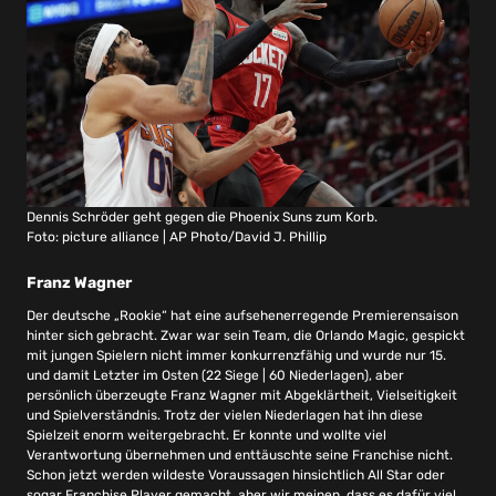
Dennis Schröder geht gegen die Phoenix Suns zum Korb.
Foto: picture alliance | AP Photo/David J. Phillip
Franz Wagner
Der deutsche „Rookie“ hat eine aufsehenerregende Premierensaison
hinter sich gebracht. Zwar war sein Team, die Orlando Magic, gespickt
mit jungen Spielern nicht immer konkurrenzfähig und wurde nur 15.
und damit Letzter im Osten (22 Siege | 60 Niederlagen), aber
persönlich überzeugte Franz Wagner mit Abgeklärtheit, Vielseitigkeit
und Spielverständnis. Trotz der vielen Niederlagen hat ihn diese
Spielzeit enorm weitergebracht. Er konnte und wollte viel
Verantwortung übernehmen und enttäuschte seine Franchise nicht.
Schon jetzt werden wildeste Voraussagen hinsichtlich All Star oder
sogar Franchise Player gemacht, aber wir meinen, dass es dafür viel