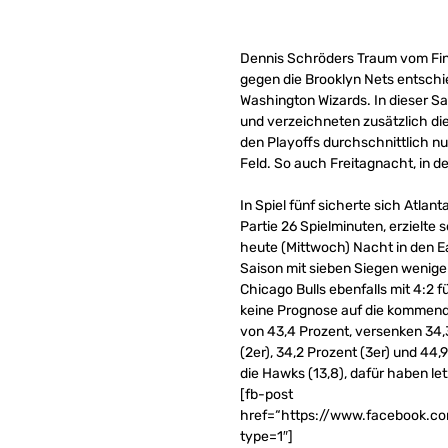
Dennis Schröders Traum vom Fina
gegen die Brooklyn Nets entschi
Washington Wizards. In dieser S
und verzeichneten zusätzlich di
den Playoffs durchschnittlich nur
Feld. So auch Freitagnacht, in de
In Spiel fünf sicherte sich Atla
Partie 26 Spielminuten, erzielt
heute (Mittwoch) Nacht in den E
Saison mit sieben Siegen weniger
Chicago Bulls ebenfalls mit 4:2 
keine Prognose auf die kommende
von 43,4 Prozent, versenken 34,3
(2er), 34,2 Prozent (3er) und 4
die Hawks (13,8), dafür haben let
[fb-post
href=“https://www.facebook.
type=1″]