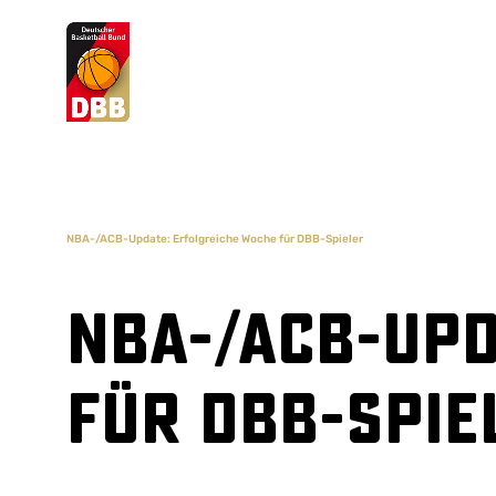
Suchvorschläge
Lorem Ipsum
Dolor Sit
Amet Valputo
NBA-/ACB-Update: Erfolgreiche Woche für DBB-Spieler
NBA-/ACB-Upd
für DBB-Spie