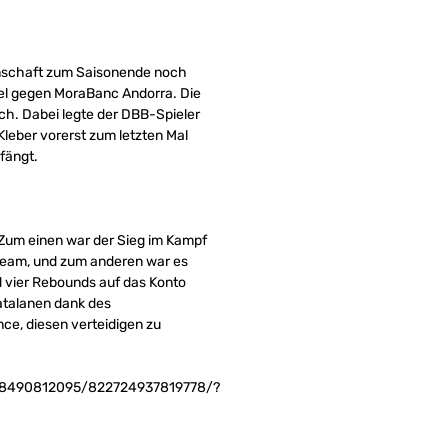
annschaft zum Saisonende noch
iel gegen MoraBanc Andorra. Die
ch. Dabei legte der DBB-Spieler
leber vorerst zum letzten Mal
fängt.
Zum einen war der Sieg im Kampf
 Team, und zum anderen war es
d vier Rebounds auf das Konto
atalanen dank des
ce, diesen verteidigen zu
9468490812095/822724937819778/?