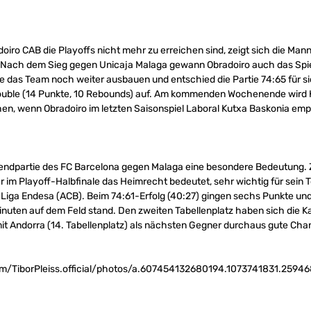
doiro CAB die Playoffs nicht mehr zu erreichen sind, zeigt sich die M
e. Nach dem Sieg gegen Unicaja Malaga gewann Obradoiro auch das Sp
e das Team noch weiter ausbauen und entschied die Partie 74:65 für si
ouble (14 Punkte, 10 Rebounds) auf. Am kommenden Wochenende wird K
en, wenn Obradoiro im letzten Saisonspiel Laboral Kutxa Baskonia emp
nendpartie des FC Barcelona gegen Malaga eine besondere Bedeutung. 
r im Playoff-Halbfinale das Heimrecht bedeutet, sehr wichtig für sein
n Liga Endesa (ACB). Beim 74:61-Erfolg (40:27) gingen sechs Punkte un
inuten auf dem Feld stand. Den zweiten Tabellenplatz haben sich die K
it Andorra (14. Tabellenplatz) als nächsten Gegner durchaus gute Chan
om/TiborPleiss.official/photos/a.607454132680194.1073741831.25