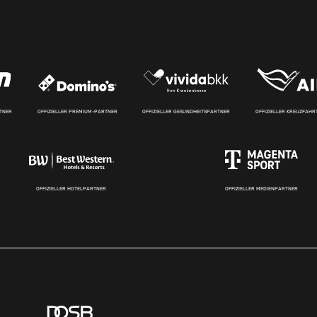
RTNER
OFFIZIELLER PREMIUM-PARTNER
OFFIZIELLER GESUNDHEITSPARTNER
OFFIZIELLER KREUZFAH
OFFIZIELLER HOTELPARTNER
OFFIZIELLER MEDIENPARTNER