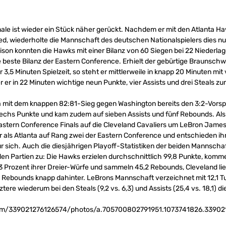
le ist wieder ein Stück näher gerückt. Nachdem er mit den Atlanta Haw
ed, wiederholte die Mannschaft des deutschen Nationalspielers dies nu
aison konnten die Hawks mit einer Bilanz von 60 Siegen bei 22 Niederl
e beste Bilanz der Eastern Conference. Erhielt der gebürtige Braunsch
 3,5 Minuten Spielzeit, so steht er mittlerweile in knapp 20 Minuten mi
r er in 22 Minuten wichtige neun Punkte, vier Assists und drei Steals zu
nta mit dem knappen 82:81-Sieg gegen Washington bereits den 3:2-Vorspr
e sechs Punkte und kam zudem auf sieben Assists und fünf Rebounds. Al
astern Conference Finals auf die Cleveland Cavaliers um LeBron James
 als Atlanta auf Rang zwei der Eastern Conference und entschieden ihre
für sich. Auch die diesjährigen Playoff-Statistiken der beiden Mannscha
n Partien zu: Die Hawks erzielen durchschnittlich 99,8 Punkte, komm
 Prozent ihrer Dreier-Würfe und sammeln 45,2 Rebounds, Cleveland lie
4,9 Rebounds knapp dahinter. LeBrons Mannschaft verzeichnet mit 12,1 
ztere wiederum bei den Steals (9,2 vs. 6,3) und Assists (25,4 vs. 18,1) d
com/339021276126574/photos/a.705700802791951.1073741826.3390