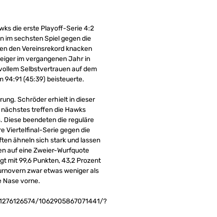
ks die erste Playoff-Serie 4:2
n im sechsten Spiel gegen die
agen den Vereinsrekord knacken
weiger im vergangenen Jahr in
t vollem Selbstvertrauen auf dem
m 94:91 (45:39) beisteuerte.
ung. Schröder erhielt in dieser
s nächstes treffen die Hawks
. Diese beendeten die reguläre
 Viertelfinal-Serie gegen die
ften ähneln sich stark und lassen
en auf eine Zweier-Wurfquote
gt mit 99,6 Punkten, 43,2 Prozent
Turnovern zwar etwas weniger als
ie Nase vorne.
21276126574/1062905867071441/?