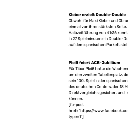
Kleber erzielt Double-Double
Obwohl für Maxi Kleber und Obra
einmal von ihrer stärksten Seit
Halbzeitführung von 41:36 konnt
in 27 Spielminuten ein Double-D
auf dem spanischen Parkett steh
Pleiß feiert ACB-Jubiläum
Für Tibor Pleiß hatte die Woche
um den zweiten Tabellenplatz, de
sein 100. Spiel in der spanische
des deutschen Centers, der 18 M
Direktvergleichs gesichert und m
können.
[fb-post
href=“https://www.facebook.c
type=1″]