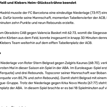
Pleiß und Klebers Heim-Glückssträhne beendet
adrid musste der FC Barcelona eine eindeutige Niederlage (73:97) eins
z. Dafür konnte seine Mannschaft, momentan Tabellenvierter der ACB, I
lminuten zehn Punkte und neun Rebounds erzielte.
eam Obradoiro CAB gegen Valencia Basket mit 62:73, womit die Siegesse
von zehn Körben aus dem Feld, konnte insgesamt in knapp 30 Minuten de
 Klebers Team weiterhin auf dem elften Tabellenplatz der ACB.
s
iederlage von Roter Stern Belgrad gegen Zalgiris Kaunas (68:70), ve
sten Mal in dieser Saison ein Spiel in der ABA. Im Euroleague-Spiel erzi
efferquote) und drei Rebounds. Topscorer seiner Mannschaft war Boban
fferquote von 85,7% und zehn Rebounds). Damit steht Belgrad mit einem
eague-Gruppe. Trotz der Niederlage gegen Krka Novo Mesto (67:77) steh
nplatz der ABA. In diesem Spiel brachte er es bei 18 Spielminuten auf 