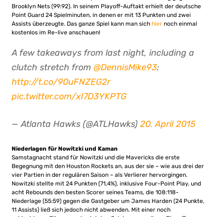
Brooklyn Nets (99:92). In seinem Playoff-Auftakt erhielt der deutsche
Point Guard 24 Spielminuten, in denen er mit 13 Punkten und zwei
Assists überzeugte. Das ganze Spiel kann man sich
hier
noch einmal
kostenlos im Re-live anschauen!
A few takeaways from last night, including a
clutch stretch from
@DennisMike93
:
http://t.co/90uFNZEG2r
pic.twitter.com/xI7D3YKPTG
— Atlanta Hawks (@ATLHawks)
20. April 2015
Niederlagen für Nowitzki und Kaman
Samstagnacht stand für Nowitzki und die Mavericks die erste
Begegnung mit den Houston Rockets an, aus der sie – wie aus drei der
vier Partien in der regulären Saison – als Verlierer hervorgingen.
Nowitzki stellte mit 24 Punkten (71,4%), inklusive Four-Point Play, und
acht Rebounds den besten Scorer seines Teams, die 108:118-
Niederlage (55:59) gegen die Gastgeber um James Harden (24 Punkte,
11 Assists) ließ sich jedoch nicht abwenden. Mit einer noch