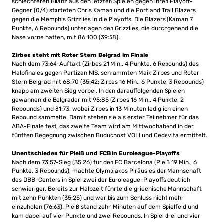
schlechteren Bilanz aus den letzten Spielen gegen ihren Playoff-
Gegner (0/4) starteten Chris Kaman und die Portland Trail Blazers
gegen die Memphis Grizzlies in die Playoffs. Die Blazers (Kaman 7
Punkte, 6 Rebounds) unterlagen den Grizzlies, die durchgehend die
Nase vorne hatten, mit 86:100 (39:58).
Zirbes steht mit Roter Stern Belgrad im Finale
Nach dem 73:64-Auftakt (Zirbes 21 Min., 4 Punkte, 6 Rebounds) des
Halbfinales gegen Partizan NIS, schrammten Maik Zirbes und Roter
Stern Belgrad mit 68:70 (35:42; Zirbes 16 Min., 6 Punkte, 3 Rebounds)
knapp am zweiten Sieg vorbei. In den darauffolgenden Spielen
gewannen die Belgrader mit 95:85 (Zirbes 16 Min., 4 Punkte, 2
Rebounds) und 81:73, wobei Zirbes in 13 Minuten lediglich einen
Rebound sammelte. Damit stehen sie als erster Teilnehmer für das
ABA-Finale fest, das zweite Team wird am Mittwochabend in der
fünften Begegnung zwischen Buducnost VOLI und Cedevita ermittelt.
Unentschieden für Pleiß und FCB in Euroleague-Playoffs
Nach dem 73:57-Sieg (35:26) für den FC Barcelona (Pleiß 19 Min., 6
Punkte, 3 Rebounds), machte Olympiakos Piräus es der Mannschaft
des DBB-Centers in Spiel zwei der Euroleague-Playoffs deutlich
schwieriger. Bereits zur Halbzeit führte die griechische Mannschaft
mit zehn Punkten (35:25) und war bis zum Schluss nicht mehr
einzuholen (76:63). Pleiß stand zehn Minuten auf dem Spielfeld und
kam dabei auf vier Punkte und zwei Rebounds. In Spiel drei und vier