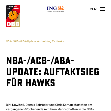
OFFIZIELLER HAUPTSPONSOR
NBA-/ACB-/ABA-Update: Auftaktsieg für Hawks
NBA-/ACB-/ABA-
Update: Auftaktsieg
für Hawks
Dirk Nowitzki, Dennis Schröder und Chris Kaman starteten am
vergangenen Wochenende mit ihren Mannschaften in die NBA-