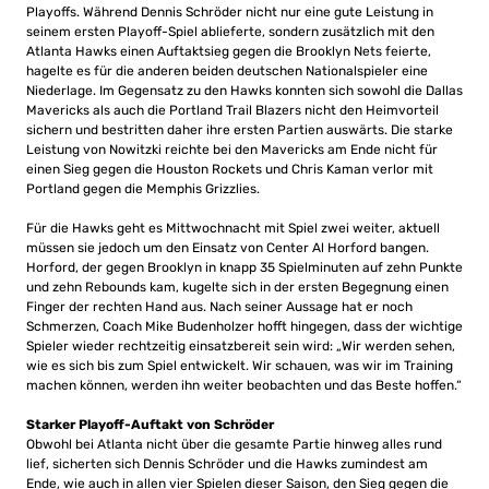
Playoffs. Während Dennis Schröder nicht nur eine gute Leistung in
seinem ersten Playoff-Spiel ablieferte, sondern zusätzlich mit den
Atlanta Hawks einen Auftaktsieg gegen die Brooklyn Nets feierte,
hagelte es für die anderen beiden deutschen Nationalspieler eine
Niederlage. Im Gegensatz zu den Hawks konnten sich sowohl die Dallas
Mavericks als auch die Portland Trail Blazers nicht den Heimvorteil
sichern und bestritten daher ihre ersten Partien auswärts. Die starke
Leistung von Nowitzki reichte bei den Mavericks am Ende nicht für
einen Sieg gegen die Houston Rockets und Chris Kaman verlor mit
Portland gegen die Memphis Grizzlies.
Für die Hawks geht es Mittwochnacht mit Spiel zwei weiter, aktuell
müssen sie jedoch um den Einsatz von Center Al Horford bangen.
Horford, der gegen Brooklyn in knapp 35 Spielminuten auf zehn Punkte
und zehn Rebounds kam, kugelte sich in der ersten Begegnung einen
Finger der rechten Hand aus. Nach seiner Aussage hat er noch
Schmerzen, Coach Mike Budenholzer hofft hingegen, dass der wichtige
Spieler wieder rechtzeitig einsatzbereit sein wird: „Wir werden sehen,
wie es sich bis zum Spiel entwickelt. Wir schauen, was wir im Training
machen können, werden ihn weiter beobachten und das Beste hoffen.“
Starker Playoff-Auftakt von Schröder
Obwohl bei Atlanta nicht über die gesamte Partie hinweg alles rund
lief, sicherten sich Dennis Schröder und die Hawks zumindest am
Ende, wie auch in allen vier Spielen dieser Saison, den Sieg gegen die