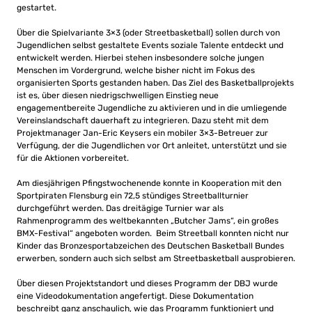
gestartet.
Über die Spielvariante 3×3 (oder Streetbasketball) sollen durch von
Jugendlichen selbst gestaltete Events soziale Talente entdeckt und
entwickelt werden. Hierbei stehen insbesondere solche jungen
Menschen im Vordergrund, welche bisher nicht im Fokus des
organisierten Sports gestanden haben. Das Ziel des Basketballprojekts
ist es, über diesen niedrigschwelligen Einstieg neue
engagementbereite Jugendliche zu aktivieren und in die umliegende
Vereinslandschaft dauerhaft zu integrieren. Dazu steht mit dem
Projektmanager Jan-Eric Keysers ein mobiler 3×3-Betreuer zur
Verfügung, der die Jugendlichen vor Ort anleitet, unterstützt und sie
für die Aktionen vorbereitet.
Am diesjährigen Pfingstwochenende konnte in Kooperation mit den
Sportpiraten Flensburg ein 72,5 stündiges Streetballturnier
durchgeführt werden. Das dreitägige Turnier war als
Rahmenprogramm des weltbekannten „Butcher Jams“, ein großes
BMX-Festival“ angeboten worden. Beim Streetball konnten nicht nur
Kinder das Bronzesportabzeichen des Deutschen Basketball Bundes
erwerben, sondern auch sich selbst am Streetbasketball ausprobieren.
Über diesen Projektstandort und dieses Programm der DBJ wurde
eine Videodokumentation angefertigt. Diese Dokumentation
beschreibt ganz anschaulich, wie das Programm funktioniert und