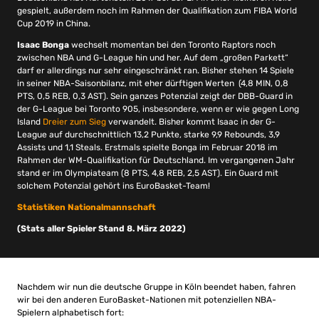
gespielt, außerdem noch im Rahmen der Qualifikation zum FIBA World
Cup 2019 in China.
Isaac Bonga
wechselt momentan bei den Toronto Raptors noch
zwischen NBA und G-League hin und her. Auf dem „großen Parkett“
darf er allerdings nur sehr eingeschränkt ran. Bisher stehen 14 Spiele
in seiner NBA-Saisonbilanz, mit eher dürftigen Werten (4,8 MIN, 0,8
PTS, 0,5 REB, 0,3 AST). Sein ganzes Potenzial zeigt der DBB-Guard in
der G-League bei Toronto 905, insbesondere, wenn er wie gegen Long
Island
Dreier zum Sieg
verwandelt. Bisher kommt Isaac in der G-
League auf durchschnittlich 13,2 Punkte, starke 9,9 Rebounds, 3,9
Assists und 1,1 Steals. Erstmals spielte Bonga im Februar 2018 im
Rahmen der WM-Qualifikation für Deutschland. Im vergangenen Jahr
stand er im Olympiateam (8 PTS, 4,8 REB, 2,5 AST). Ein Guard mit
solchem Potenzial gehört ins EuroBasket-Team!
Statistiken Nationalmannschaft
(Stats aller Spieler Stand 8. März 2022)
Nachdem wir nun die deutsche Gruppe in Köln beendet haben, fahren
wir bei den anderen EuroBasket-Nationen mit potenziellen NBA-
Spielern alphabetisch fort: