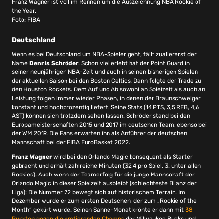
Franz Wagner ist voll im Rennen um die Auszeichnung NBA Rookie of
the Year.
Foto: FIBA
Deutschland
Wenn es bei Deutschland um NBA-Spieler geht, fällt zuallererst der
Name
Dennis Schröder
. Schon viel erlebt hat der Point Guard in
seiner neunjährigen NBA-Zeit und auch in seinen bisherigen Spielen
der aktuellen Saison bei den Boston Celtics. Dann folgte der Trade zu
den Houston Rockets. Dem Auf und Ab sowohl an Spielzeit als auch an
Leistung folgen immer wieder Phasen, in denen der Braunschweiger
konstant und hochprozentig liefert. Seine Stats (14 PTS, 3,5 REB, 4,6
AST) können sich trotzdem sehen lassen. Schröder stand bei den
Europameisterschaften 2015 und 2017 im deutschen Team, ebenso bei
der WM 2019. Die Fans erwarten ihn als Anführer der deutschen
Mannschaft bei der FIBA EuroBasket 2022.
Franz Wagner
wird bei den Orlando Magic konsequent als Starter
gebracht und erhält zahlreiche Minuten (32,4 pro Spiel, 3. unter allen
Rookies). Auch wenn der Teamerfolg für die junge Mannschaft der
Orlando Magic in dieser Spielzeit ausbleibt (schlechteste Bilanz der
Liga): Die Nummer 22 bewegt sich auf historischem Terrain. Im
Dezember wurde er zum ersten Deutschen, der zum „Rookie of the
Month“ gekürt wurde. Seinen Sahne-Monat krönte er dann mit
38
Punkten gegen die amtierenden Champs
der Milwaukee Bucks und