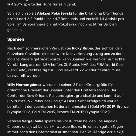
WM 2019 spielte der Hüne für sein Land.
Schließlich spielt
Aleksej Pokuševski
für die Oklahoma City Thunder,
erzielt dort 6,2 Punkte, holt 4,7 Rebounds und verteilt 1,4 Assists pro
Spiel. Im Seniorenbereich hat Pokuševski noch nicht für Serbien
gespielt.
Spanien
Nach dem schmerzlichen Verlust von
Ricky Rubio
, der sich bei den
Cleveland Cavaliers eine schwere Knieverletzung zuzog und zu den
Indiana Pacers getradet wurde, kann Spanien viel weniger auf echte
Verstärkung aus der NBA hoffen. Ob Rubio, MVP des FIBA World Cup
2019 (Gold), rechtzeitig zur EuroBasket 2022 wieder fit wird, muss
bezweifelt werden.
Willy Hernangómez
würde mit seinen 211 cm Körpergröße für
ordentliche Präsenz der Spanier unter den Brettern sorgen. Der
Center der New Orleans Pelicans agiert grundsolide und kommt auf
8,6 Punkte, 6,7 Rebounds und 1,2 Assists. Sehr erfolgreich war er
bereits mit der spanischen Nationalmannschaft (Gold WM 2019, Bronze
Olympia 2016, Gold EM 2015, Bronze EM 2017, Olympia 2021).
Veteran
Serge Ibaka
spielte bis vor Kurzem bei den Los Angeles
Clippers und jetzt bei den Milwaukee Bucks. Er kann an guten Tagen
immer noch den Unterschied ausmachen. Der 32-Jährige erzielt 6,5