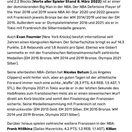
und 2,2 Blocks (
Werte aller Spieler Stand 8. März 2022)
ist er einer
der dominierenden Big Man in der NBA. Der NBA Defensive Player of
the Year 2018 und 2019 sowie NBA All-Star 2020 und 2022 gewann
mit Frankreich jeweils Bronze bei der WM 2014/2019 und bei der EM
2015. Außerdem war er Olympiateilnehmer 2016 und 2021, als er in
Tokio mit Frankreich die Silbermedaille gewann.
Auch
Evan Fournier
(New York Knicks) besitzt international seit
Jahren einen klangvollen Namen. Der Scharfschütze bringt es auf 14,3
Punkte, 2,8 Rebounds und 1,8 Assists pro Spiel. Ebenso wie Gobert
sammelte er mit der französischen Nationalmannschaft zahlreiche
Medaillen (EM 2015 Bronze, WM 2014 und 2019 Bronze, Olympia 2021
Silber).
Seine allerbesten NBA-Zeiten hat
Nicolas Batum
(Los Angeles
Clippers) wohl hinter sich, aber an guten Tagen ist der athletische
Forward immer noch eine echte „Waffe“ (8,3 PTS, 4,4 REB, 1,5 AST, 1
STL). Bei Olympia 2021 in Tokio wurde er in der letzten Sekunde des
Halbfinales zum französischen Held, als er einen slowenischen Wurf
direkt am Korb blockte und somit den Finaleinzug der Franzosen
sicherte. Seine Medaillensammlung mit Frankreich ist noch
eindrucksvoller (EM 2013 Gold, EM 2011 Silber, EM 2015 Bronze, WM
2014 und 2019 Bronze, Olympia 2021 Silber).
Darüber hinaus spielen zahlreiche weitere Franzosen in der NBA:
Frank Ntilikina
(Dallas Mavericks, 4,2 PTS, 1,3 REB, 1,1 AST),
Killian