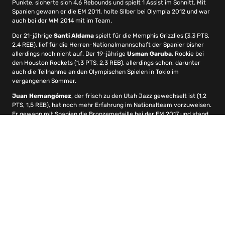
Punkte, sicherte sich 4,6 Rebounds und spielt 1 Assist im Schnitt. Mit
Spanien gewann er die EM 2011, holte Silber bei Olympia 2012 und war
auch bei der WM 2014 mit im Team.
Der 21-jährige
Santi Aldama
spielt für die Memphis Grizzlies (3,3 PTS,
2,4 REB), lief für die Herren-Nationalmannschaft der Spanier bisher
allerdings noch nicht auf. Der 19-jährige
Usman Garuba,
Rookie bei
den Houston Rockets (1,3 PTS, 2,3 REB), allerdings schon, darunter
auch die Teilnahme an den Olympischen Spielen in Tokio im
vergangenen Sommer.
Juan Hernangómez
, der frisch zu den Utah Jazz gewechselt ist (1,2
PTS, 1,5 REB), hat noch mehr Erfahrung im Nationalteam vorzuweisen.
Er gewann mit Spanien die Bronzemedaille bei der EM 2017 und stand
auch im spanischen Siegerteam bei der WM 2019.
Tschechische Republik
Wieder zurück bei den Washington Wizards ist der Tscheche
Tomáš
Satoranský
. Den darf man gut und gerne als gestandenen NBA-
Spieler bezeichnen, dessen Rolle in der laufenden Saison bei den New
Orleans Pelicans, San Antonio Spurs (1 Spiel !) und jetzt wieder
Washington Wizards aber deutlich kleiner ist als zuvor bei den Chicago
Bulls oder Washington Wizards (2,9 PTS, 2 REB, 2,3 AST). In der
tschechischen Nationalmannschaft ist der Guard meistens der
absolute Führungsspieler (EM 2013, 2015, 2017, WM 2019, Olympia