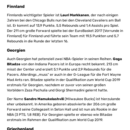
Finnland
Finnlands wichtigster Spieler ist
Lauri Markkanen
, der nach einigen
Jahren bei den Chicago Bulls nun bei den Cleveland Cavaliers am Ball
ist. Er kommt auf 13,9 Punkte, 5,5 Rebounds und 1,4 Assists pro Spiel.
Der 211 cm große Forward spielte bei der EuroBasket 2017 (Vorrunde in
Finnland) für Finnland und führte sein Team mit 19,5 Punkten und 5,7
Rebounds in die Runde der letzten 16.
Georgien
Auch Georgien hat potenziell zwei NBA-Spieler in seinen Reihen.
Goga
Bitadze
von den Indiana Pacers ist in Europa recht bekannt. 213 cm
misst der Center und erzielt 5,1 Punkte und 2,9 Rebounds für die
Pacers. Allerdings „muss“ er auch in der G-League für die Fort Wayne
Mad Ants ran. Bitadze spielte in der Qualifikation zum World Cup 2019
erstmals für Georgien, nachdem er zuvor von seinen großen
Vorbildern Zaza Pachulia und Giorgi Shermadini gelernt hatte.
Der Name
Sandro Mamukelashvili
(Milwaukee Bucks) ist hierzulande
eher unbekannt. In Amerika geboren absolvierte der 206 cm große
Forward seine Collegezeit in Seton Hall und ist nun als Rookie in der
NBA (3 PTS, 1,8 REB). Für Georgien spielte er ebenso wie Bitadze
erstmals im Rahmen der Qualifikation zum World Cup 2019.
Griechenland