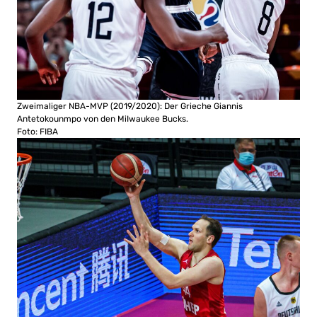
Zweimaliger NBA-MVP (2019/2020): Der Grieche Giannis
Antetokounmpo von den MiIwaukee Bucks.
Foto: FIBA