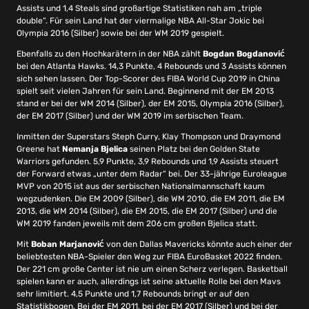
Assists und 1,4 Steals sind großartige Statistiken nah am „triple
double“. Für sein Land hat der viermalige NBA All-Star Jokic bei
Olympia 2016 (Silber) sowie bei der WM 2019 gespielt.
Ebenfalls zu den Hochkarätern in der NBA zählt
Bogdan Bogdanović
bei den Atlanta Hawks. 14,3 Punkte, 4 Rebounds und 3 Assists können
sich sehen lassen. Der Top-Scorer des FIBA World Cup 2019 in China
spielt seit vielen Jahren für sein Land. Beginnend mit der EM 2013
stand er bei der WM 2014 (Silber), der EM 2015, Olympia 2016 (Silber),
der EM 2017 (Silber) und der WM 2019 im serbischen Team.
Inmitten der Superstars Steph Curry, Klay Thompson und Draymond
Greene hat
Nemanja Bjelica
seinen Platz bei den Golden State
Warriors gefunden. 5,9 Punkte, 3,9 Rebounds und 1,9 Assists steuert
der Forward etwas „unter dem Radar“ bei. Der 33-jährige Euroleague
MVP von 2015 ist aus der serbischen Nationalmannschaft kaum
wegzudenken. Die EM 2009 (Silber), die WM 2010, die EM 2011, die EM
2013, die WM 2014 (Silber), die EM 2015, die EM 2017 (Silber) und die
WM 2019 fanden jeweils mit dem 206 cm großen Bjelica statt.
Mit
Boban Marjanovi
ć
von den Dallas Mavericks könnte auch einer der
beliebtesten NBA-Spieler den Weg zur FIBA EuroBasket 2022 finden.
Der 221 cm große Center ist nie um einen Scherz verlegen. Basketball
spielen kann er auch, allerdings ist seine aktuelle Rolle bei den Mavs
sehr limitiert. 4,5 Punkte und 1,7 Rebounds bringt er auf den
Statistikbogen. Bei der EM 2011, bei der EM 2017 (Silber) und bei der