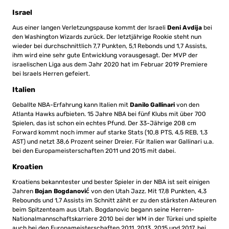
Israel
Aus einer langen Verletzungspause kommt der Israeli
Deni Avdija
bei
den Washington Wizards zurück. Der letztjährige Rookie steht nun
wieder bei durchschnittlich 7,7 Punkten, 5,1 Rebonds und 1,7 Assists,
ihm wird eine sehr gute Entwicklung vorausgesagt. Der MVP der
israelischen Liga aus dem Jahr 2020 hat im Februar 2019 Premiere
bei Israels Herren gefeiert.
Italien
Geballte NBA-Erfahrung kann Italien mit
Danilo Gallinari
von den
Atlanta Hawks aufbieten. 15 Jahre NBA bei fünf Klubs mit über 700
Spielen, das ist schon ein echtes Pfund. Der 33-Jährige 208 cm
Forward kommt noch immer auf starke Stats (10,8 PTS, 4,5 REB, 1,3
AST) und netzt 38,6 Prozent seiner Dreier. Für Italien war Gallinari u.a.
bei den Europameisterschaften 2011 und 2015 mit dabei.
Kroatien
Kroatiens bekanntester und bester Spieler in der NBA ist seit einigen
Jahren
Bojan Bogdanović
von den Utah Jazz. Mit 17,8 Punkten, 4,3
Rebounds und 1,7 Assists im Schnitt zählt er zu den stärksten Akteuren
beim Spitzenteam aus Utah. Bogdanovic begann seine Herren-
Nationalmannschaftskarriere 2010 bei der WM in der Türkei und spielte
auch bei den Europameisterschaften 2011, 2013, 2015 und 2017, bei