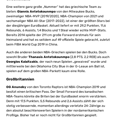
Eine weitere ganz große „Nummer“ hat das griechische Team zu
bieten:
Giannis Antetokounmpo
von den Milwaukee Bucks,
zweimaliger NBA-MVP (2019/2020), NBA-Champion von 2021 und
sechsmaliger NBA All-Star (2017-2022), ist einer der größten Stars bei
der diesjährigen EuroBasket. Aktuell liefert er mit 29,2 Punkten, 11,6
Rebounds, 6 Assists, 1,4 Blocks und 1 Steal wieder echte MVP-Stats.
Bereits 2014 spielte der 211 cm große Forward erstmals für sein
Heimaland und hat es seitdem auf 49 offizielle Spiele gebracht, zuletzt
beim FIBA World Cup 2019 in China.
Auch die anderen beiden NBA-Griechen spielen bei den Bucks. Doch
sowohl Bruder
Thanasis Antetokounmpo
(2,8 PTS, 2,2 REB) als auch
Georgios Kalaitzakis
, der nach neun Spielen „gewaived“ wurde und
mittlerweile bei den Oklahoma City Blue in der G-Leaue am Ball ist,
spielen auf dem großen NBA-Parkett kaum eine Rolle.
Großbritannien
OG Anunoby
von den Toronto Raptors ist NBA-Champion 2019 und
besitzt einen britischen Pass. Der Small Forward des kanadischen
NBA-Teams könnte die Briten bei der EuroBasket enorm verstärken.
Denn mit 17,5 Punkten, 5,5 Rebounds und 2,6 Assists zählt der sich
stetig verbessernde, momentan allerdings verletzte 24-Jährige zu
den absolut beachtenswerten Spielern in der nordamerikanischen
Profiliga. Bisher hat er noch nicht für Großbritannien gespielt.