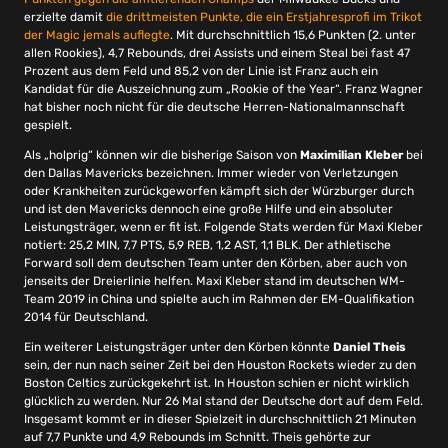
erzielte damit
die drittmeisten Punkte, die ein Erstjahresprofi im Trikot
der Magic jemals auflegte
. Mit durchschnittlich 15,6 Punkten (2. unter
allen Rookies), 4,7 Rebounds, drei Assists und einem Steal bei fast 47
Prozent aus dem Feld und 85,2 von der Linie ist Franz auch ein
Kandidat für die Auszeichnung zum „Rookie of the Year“. Franz Wagner
hat bisher noch nicht für die deutsche Herren-Nationalmannschaft
gespielt.
Als „holprig“ können wir die bisherige Saison von
Maximilian Kleber
bei
den Dallas Mavericks bezeichnen. Immer wieder von Verletzungen
oder Krankheiten zurückgeworfen kämpft sich der Würzburger durch
und ist den Mavericks dennoch eine große Hilfe und ein absoluter
Leistungsträger, wenn er fit ist. Folgende Stats werden für Maxi Kleber
notiert: 25,2 MIN, 7,7 PTS, 5,9 REB, 1,2 AST, 1,1 BLK. Der athletische
Forward soll dem deutschen Team unter den Körben, aber auch von
jenseits der Dreierlinie helfen. Maxi Kleber stand im deutschen WM-
Team 2019 in China und spielte auch im Rahmen der EM-Qualifikation
2014 für Deutschland.
Ein weiterer Leistungsträger unter den Körben könnte
Daniel Theis
sein, der nun nach seiner Zeit bei den Houston Rockets wieder zu den
Boston Celtics zurückgekehrt ist. In Houston schien er nicht wirklich
glücklich zu werden. Nur 26 Mal stand der Deutsche dort auf dem Feld.
Insgesamt kommt er in dieser Spielzeit in durchschnittlich 21 Minuten
auf 7,7 Punkte und 4,9 Rebounds im Schnitt. Theis gehörte zur