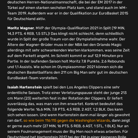
deutschen Herren-Nationalmannschaft, die bei der EM 2017 in der
Türkei auf einen starken sechsten Platz kam, und stand auch im WM-
Team 2019. Außerdem war er in der Qualifikation zur EuroBasket 2015
für Deutschland aktiv.
Moritz Wagner
, MVP der Olympia-Qualifikation 2021 in Split (19 MIN,
14,3 PTS, 4 REB, 1,5 STL)! Das klingt nicht schlecht, denn schließlich
wurde in Split der große Traum von der Olympiateilnahme wahr. Der
Ältere der Wagner-Brüder muss in der NBA bei den Orlando Magic
allerdings mit sehr schwankenden Werten klarkommen, was seine Zeit
auf dem Parkett angeht. Im Schnitt kommt er auf 12,9 Minuten pro
Partie. In der laufenden Saison holt Moritz 7,8 Punkte, 2,6 Rebounds
und 1,1 Assists. Wie schon im Olympiasommer 2021 können sich die
deutschen Basketballfans den 211 cm Big Man sehr gut im deutschen
EuroBasket-Team vorstellen.
Isaiah Hartenstein
spielt bei den Los Angeles Clippers eine sehr
ordentliche Saison. Trotz einer Verletzungspause steht der junge 213
cm Mann (23) weiterhin fest in der Rotation der Clippers. Er liefert
zuverlässig das, was man von ihm erwartet. Konkret bedeutet das
folgende Werte: 16,6 MIN, 7,8 PTS, 4,5 REB, 2 AST, 1,2 BLK. Das kann
sich sehen lassen. Und wenn Hartenstein dann mal länger als gewohnt
ran darf,
so wie beim 116:115 gegen die Washington Wizards
, dann zeigt
er gerne auch mehr (27 MIN, 16 PTS, 5 REB, 6 AST, 1 STL, 1 BLK). Nur an
seinem Foulmanagement muss der Big Men noch etwas arbeiten. Für
Deutschland hat Hartenstein 2017 bei der EM in einer kleineren Rolle