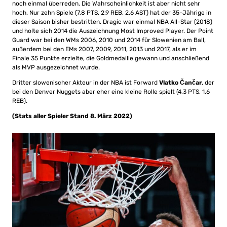
noch einmal überreden. Die Wahrscheinlichkeit ist aber nicht sehr
hoch. Nur zehn Spiele (7,8 PTS, 2,9 REB, 2,6 AST) hat der 35-Jährige in
dieser Saison bisher bestritten. Dragic war einmal NBA All-Star (2018)
und holte sich 2014 die Auszeichnung Most Improved Player. Der Point
Guard war bei den WMs 2006, 2010 und 2014 für Slowenien am Ball,
außerdem bei den EMs 2007, 2009, 2011, 2013 und 2017, als er im
Finale 35 Punkte erzielte, die Goldmedaille gewann und anschließend
als MVP ausgezeichnet wurde.
Dritter slowenischer Akteur in der NBA ist Forward
Vlatko Čančar
, der
bei den Denver Nuggets aber eher eine kleine Rolle spielt (4,3 PTS, 1,6
REB).
(Stats aller Spieler Stand 8. März 2022)