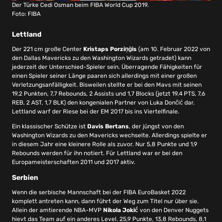
Der Türke Cedi Osman beim FIBA World Cup 2019.
Foto: FIBA
Lettland
Der 221 cm große Center
Kristaps Porziņģis
(am 10. Februar 2022 von
den Dallas Mavericks zu den Washington Wizards getradet) kann
jederzeit der Unterschied-Spieler sein. Überragende Fähigkeiten für
einen Spieler seiner Länge paaren sich allerdings mit einer großen
Verletzungsanfälligkeit. Bisweilen stellte er bei den Mavs mit seinen
19,2 Punkten, 7,7 Rebounds, 2 Assists und 1,7 Blocks (jetzt 19,4 PTS, 7,6
REB, 2 AST, 1,7 BLK) den kongenialen Partner von Luka Dončić dar.
Lettland warf der Riese bei der EM 2017 bis ins Viertelfinale.
Ein klassischer Schütze ist
Davis Bertans
, der jüngst von den
Washington Wizards zu den Mavericks wechselte. Allerdings spielte er
in diesem Jahr eine kleinere Rolle als zuvor. Nur 5,8 Punkte und 1,9
Rebounds werden für ihn notiert. Für Lettland war er bei den
Europameisterschaften 2011 und 2017 aktiv.
Serbien
Wenn die serbische Mannschaft bei der FIBA EuroBasket 2022
komplett antreten kann, dann führt der Weg zum Titel nur über sie.
Allein der amtierende NBA-MVP
Nikola Jokić
von den Denver Nuggets
hievt das Team auf ein anderes Level. 25,9 Punkte, 13,8 Rebounds, 8,1