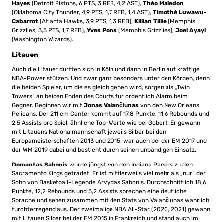
Hayes
(Detroit Pistons, 6 PTS, 3 REB, 4,2 AST),
Théo Maledon
(Oklahoma City Thunder, 4,9 PTS, 1,7 REB, 1,4 AST),
Timothé Luwawu-
Cabarrot
(Atlanta Hawks, 3,9 PTS, 1,3 REB),
Killian Tillie
(Memphis
Grizzlies, 3,5 PTS, 1,7 REB),
Yves Pons
(Memphis Grizzlies),
Joel Ayayi
(Washington Wizards).
Litauen
Auch die Litauer dürften sich in Köln und dann in Berlin auf kräftige
NBA-Power stützen. Und zwar ganz besonders unter den Körben, denn
die beiden Spieler, um die es gleich gehen wird, sorgen als „Twin
Towers“ an beiden Enden des Courts für ordentlich Alarm beim
Gegner. Beginnen wir mit
Jonas Valančiūnas
von den New Orleans
Pelicans. Der 211 cm Center kommt auf 17,8 Punkte, 11,6 Rebounds und
2,5 Assists pro Spiel, ähnliche Top-Werte wie bei Gobert. Er gewann
mit Litauens Nationalmannschaft jeweils Silber bei den
Europameisterschaften 2013 und 2015, war auch bei der EM 2017 und
der WM 2019 dabei und besticht durch seinen unbändigen Einsatz.
Domantas Sabonis
wurde jüngst von den Indiana Pacers zu den
Sacramento Kings getradet. Er ist mittlerweils viel mehr als „nur“ der
Sohn von Basketball-Legende Arvydas Sabonis. Durchschnittlich 18,6
Punkte, 12,2 Rebounds und 5,2 Assists sprechen eine deutliche
Sprache und sehen zusammen mit den Stats von Valančiūnas wahrlich
furchterregend aus. Der zweimalige NBA All-Star (2020, 2021) gewann
mit Litauen Silber bei der EM 2015 in Frankreich und stand auch im