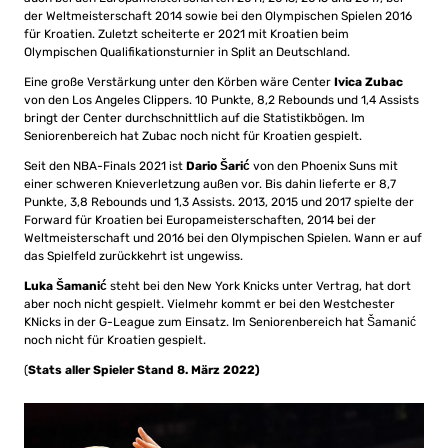
der Weltmeisterschaft 2014 sowie bei den Olympischen Spielen 2016
für Kroatien. Zuletzt scheiterte er 2021 mit Kroatien beim
Olympischen Qualifikationsturnier in Split an Deutschland.
Eine große Verstärkung unter den Körben wäre Center
Ivica Zubac
von den Los Angeles Clippers. 10 Punkte, 8,2 Rebounds und 1,4 Assists
bringt der Center durchschnittlich auf die Statistikbögen. Im
Seniorenbereich hat Zubac noch nicht für Kroatien gespielt.
Seit den NBA-Finals 2021 ist
Dario Šarić
von den Phoenix Suns mit
einer schweren Knieverletzung außen vor. Bis dahin lieferte er 8,7
Punkte, 3,8 Rebounds und 1,3 Assists. 2013, 2015 und 2017 spielte der
Forward für Kroatien bei Europameisterschaften, 2014 bei der
Weltmeisterschaft und 2016 bei den Olympischen Spielen. Wann er auf
das Spielfeld zurückkehrt ist ungewiss.
Luka Šamanić
steht bei den New York Knicks unter Vertrag, hat dort
aber noch nicht gespielt. Vielmehr kommt er bei den Westchester
KNicks in der G-League zum Einsatz. Im Seniorenbereich hat Šamanić
noch nicht für Kroatien gespielt.
(
Stats aller Spieler Stand 8. März 2022)