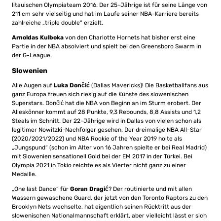
litauischen Olympiateam 2016. Der 25-Jährige ist für seine Länge von
211 cm sehr vielseitig und hat im Laufe seiner NBA-Karriere bereits
zahlreiche „triple double“ erzielt.
Arnoldas Kulboka
von den Charlotte Hornets hat bisher erst eine
Partie in der NBA absolviert und spielt bei den Greensboro Swarm in
der G-League.
Slowenien
Alle Augen auf
Luka Dončić
(Dallas Mavericks)! Die Basketballfans aus
ganz Europa freuen sich riesig auf die Künste des slowenischen
Superstars. Dončić hat die NBA von Beginn an im Sturm erobert. Der
Alleskönner kommt auf 28 Punkte, 9,3 Rebounds, 8,8 Assists und 1,2
Steals im Schnitt. Der 22-Jährige wird in Dallas von vielen schon als
legitimer Nowitzki-Nachfolger gesehen. Der dreimalige NBA All-Star
(2020/2021/2022) und NBA Rookie of the Year 2019 holte als
„Jungspund“ (schon im Alter von 16 Jahren spielte er bei Real Madrid)
mit Slowenien sensationell Gold bei der EM 2017 in der Türkei. Bei
Olympia 2021 in Tokio reichte es als Vierter nicht ganz zu einer
Medaille.
„One last Dance“ für
Goran Dragić
? Der routinierte und mit allen
Wassern gewaschene Guard, der jetzt von den Toronto Raptors zu den
Brooklyn Nets wechselte, hat eigentlich seinen Rücktritt aus der
slowenischen Nationalmannschaft erklärt, aber vielleicht lässt er sich