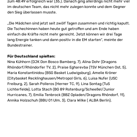
zum 48:49 erfolgreich war (35.). Danach ging allerdings nicht mehr viel
im deutschen Team, das nicht mehr zulegen konnte und dem Gegner
den Sieg überlassen musste.
„Die Mädchen sind jetzt seit zwölf Tagen zusammen und richtig kaputt.
Die Tschechinnen haben heute gut getroffen und am Ende haben
einfach die Kräfte nicht mehr gereicht. Jetzt können wir drei Tage
lang Energie tanken und dann positiv in die EM starten“, meinte der
Bundestrainer.
Für Deutschland spielten:
Nina Kühhorn (DJK Don Bosco Bamberg, 7), Alina Dohr (Dragons
Rhöndorf/Rhöndorfer TV, 2), Praise Egharevba (TSV München Ost, 5),
Maria Konstantinidou (BSG Basket Ludwigsburg), Amelie Kröner
(Citybasket Recklinghausen/Metropol Girls, 6), Luisa Nufer (USC
Freiburg, 2), Sarah Polleros (Herner TC, 9), Lina Sontag (TuS
Lichterfelde), Lotta Stach (BG 89 Rotenburg/Scheeßel/Junior
Hurricanes, 7), Emilia Tenbrock (BBZ Opladen/Dragons Rhöndorf, 11),
Annika Holzschuh (BBU 01 Ulm, 3), Clara Wilke ( ALBA Berlin).