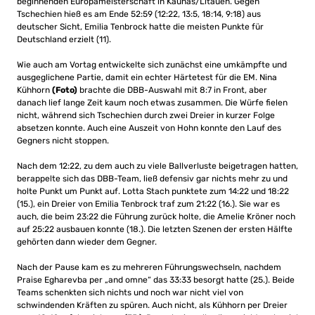
beginnenden Europameisterschaft in Kaunas/Litauen. Gegen
Tschechien hieß es am Ende 52:59 (12:22, 13:5, 18:14, 9:18) aus
deutscher Sicht, Emilia Tenbrock hatte die meisten Punkte für
Deutschland erzielt (11).
Wie auch am Vortag entwickelte sich zunächst eine umkämpfte und
ausgeglichene Partie, damit ein echter Härtetest für die EM. Nina
Kühhorn
(Foto)
brachte die DBB-Auswahl mit 8:7 in Front, aber
danach lief lange Zeit kaum noch etwas zusammen. Die Würfe fielen
nicht, während sich Tschechien durch zwei Dreier in kurzer Folge
absetzen konnte. Auch eine Auszeit von Hohn konnte den Lauf des
Gegners nicht stoppen.
Nach dem 12:22, zu dem auch zu viele Ballverluste beigetragen hatten,
berappelte sich das DBB-Team, ließ defensiv gar nichts mehr zu und
holte Punkt um Punkt auf. Lotta Stach punktete zum 14:22 und 18:22
(15.), ein Dreier von Emilia Tenbrock traf zum 21:22 (16.). Sie war es
auch, die beim 23:22 die Führung zurück holte, die Amelie Kröner noch
auf 25:22 ausbauen konnte (18.). Die letzten Szenen der ersten Hälfte
gehörten dann wieder dem Gegner.
Nach der Pause kam es zu mehreren Führungswechseln, nachdem
Praise Egharevba per „and omne“ das 33:33 besorgt hatte (25.). Beide
Teams schenkten sich nichts und noch war nicht viel von
schwindenden Kräften zu spüren. Auch nicht, als Kühhorn per Dreier