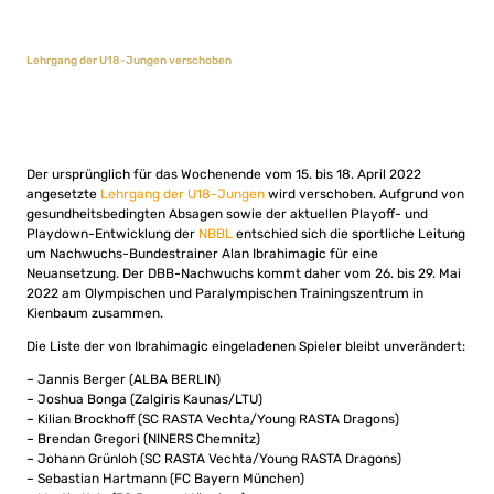
Lehrgang der U18-Jungen verschoben
Der ursprünglich für das Wochenende vom 15. bis 18. April 2022
angesetzte
Lehrgang der U18-Jungen
wird verschoben. Aufgrund von
gesundheitsbedingten Absagen sowie der aktuellen Playoff- und
Playdown-Entwicklung der
NBBL
entschied sich die sportliche Leitung
um Nachwuchs-Bundestrainer Alan Ibrahimagic für eine
Neuansetzung. Der DBB-Nachwuchs kommt daher vom 26. bis 29. Mai
2022 am Olympischen und Paralympischen Trainingszentrum in
Kienbaum zusammen.
Die Liste der von Ibrahimagic eingeladenen Spieler bleibt unverändert:
– Jannis Berger (ALBA BERLIN)
– Joshua Bonga (Zalgiris Kaunas/LTU)
– Kilian Brockhoff (SC RASTA Vechta/Young RASTA Dragons)
– Brendan Gregori (NINERS Chemnitz)
– Johann Grünloh (SC RASTA Vechta/Young RASTA Dragons)
– Sebastian Hartmann (FC Bayern München)