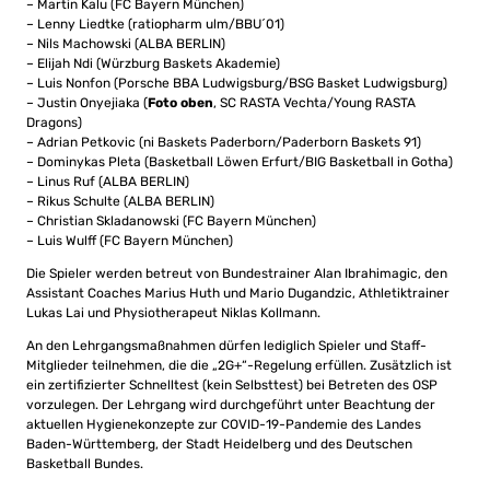
– Martin Kalu (FC Bayern München)
– Lenny Liedtke (ratiopharm ulm/BBU´01)
– Nils Machowski (ALBA BERLIN)
– Elijah Ndi (Würzburg Baskets Akademie)
– Luis Nonfon (Porsche BBA Ludwigsburg/BSG Basket Ludwigsburg)
– Justin Onyejiaka (
Foto oben
, SC RASTA Vechta/Young RASTA
Dragons)
– Adrian Petkovic (ni Baskets Paderborn/Paderborn Baskets 91)
– Dominykas Pleta (Basketball Löwen Erfurt/BIG Basketball in Gotha)
– Linus Ruf (ALBA BERLIN)
– Rikus Schulte (ALBA BERLIN)
– Christian Skladanowski (FC Bayern München)
– Luis Wulff (FC Bayern München)
Die Spieler werden betreut von Bundestrainer Alan Ibrahimagic, den
Assistant Coaches Marius Huth und Mario Dugandzic, Athletiktrainer
Lukas Lai und Physiotherapeut Niklas Kollmann.
An den Lehrgangsmaßnahmen dürfen lediglich Spieler und Staff-
Mitglieder teilnehmen, die die „2G+“-Regelung erfüllen. Zusätzlich ist
ein zertifizierter Schnelltest (kein Selbsttest) bei Betreten des OSP
vorzulegen. Der Lehrgang wird durchgeführt unter Beachtung der
aktuellen Hygienekonzepte zur COVID-19-Pandemie des Landes
Baden-Württemberg, der Stadt Heidelberg und des Deutschen
Basketball Bundes.