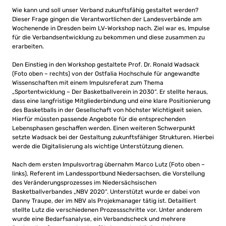
Wie kann und soll unser Verband zukunftsfähig gestaltet werden?
Dieser Frage gingen die Verantwortlichen der Landesverbände am
Wochenende in Dresden beim LV-Workshop nach. Ziel war es, Impulse
für die Verbandsentwicklung zu bekommen und diese zusammen zu
erarbeiten.
Den Einstieg in den Workshop gestaltete Prof. Dr. Ronald Wadsack
(Foto oben – rechts) von der Ostfalia Hochschule für angewandte
Wissenschaften mit einem Impulsreferat zum Thema
„Sportentwicklung – Der Basketballverein in 2030“. Er stellte heraus,
dass eine langfristige Mitgliederbindung und eine klare Positionierung
des Basketballs in der Gesellschaft von höchster Wichtigkeit seien.
Hierfür müssten passende Angebote für die entsprechenden
Lebensphasen geschaffen werden. Einen weiteren Schwerpunkt
setzte Wadsack bei der Gestaltung zukunftsfähiger Strukturen. Hierbei
werde die Digitalisierung als wichtige Unterstützung dienen.
Nach dem ersten Impulsvortrag übernahm Marco Lutz (Foto oben –
links), Referent im Landessportbund Niedersachsen, die Vorstellung
des Veränderungsprozesses im Niedersächsischen
Basketballverbandes „NBV 2020“. Unterstützt wurde er dabei von
Danny Traupe, der im NBV als Projekmanager tätig ist. Detailliert
stellte Lutz die verschiedenen Prozessschritte vor. Unter anderem
wurde eine Bedarfsanalyse, ein Verbandscheck und mehrere