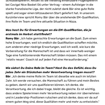
Schlüsselspielerin. Aktuell ist die vielseitig einsetzbare Flügelspielerin
bei Cavigal Nice Basket 06 unter Vertrag – einem Aufsteiger in die
starke französische Liga, der nicht zuletzt dank Bär eine gute Rolle
spielt und sogar einen blitzsauberen Start geliefert hat. In unserem
Kurzinterview spricht Romy Bär über die anstehende EM-Qualifikation,
ihre Rolle im Team und ihre aktuelle Situation in Nizza.
Was hast Du für Erwartungen an die EM-Qualifikation, die ja
erstmals im Herbst stattfindet?
Romy Bär
: „Ich habe gemischte Erwartungen an die Quali. Zum einen
hohe Erwartungen, weil ich endlich die Qualifikation schaffen möchte,
zum anderen eher niedrige Erwartungen, weil ich weiß, wie kurz die
Vorbereitung für die Mannschaft ist und dass wir innerhalb weniger
Tage eine funktionierende Mannschaft bilden müssen. Das mit einem
´relativ neuen´ Coach ist auf jeden Fall eine Herausforderung.“
Wie siehst Du Deine Rolle im Team? Hast Du das Gefühl, dass Du
jedes Jahr ein Stückchen mehr Verantwortung tragen musst?
Bär
: „Ich denke meine Rolle im Team ist dieselbe wie auch im letzten
Jahr. Ich werde versuchen, die Mannschaft zu führen und mein Bestes
zu geben, damit wir uns qualifizieren können. Ich denke, die
Verantwortung, die ich dabei trage, bleibt die gleiche. Es ist wichtig,
dass andere Spielerinnen mehr Verantwortung neben mir übernehmen
und in Leadership-Positionen rutschen und ich denke, dass wir da auf
einem guten Weg sind, diese Qualitäten mehr und mehr zu entwickeln.“