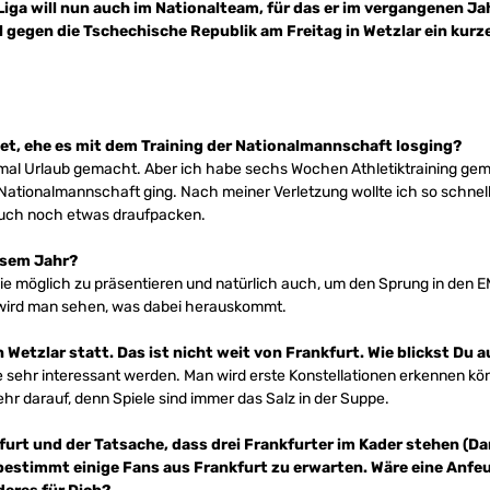
Liga will nun auch im Nationalteam, für das er im vergangenen Ja
 gegen die Tschechische Republik am Freitag in Wetzlar ein kur
tet, ehe es mit dem Training der Nationalmannschaft losging?
nmal Urlaub gemacht. Aber ich habe sechs Wochen Athletiktraining g
r Nationalmannschaft ging. Nach meiner Verletzung wollte ich so schnel
auch noch etwas draufpacken.
esem Jahr?
t wie möglich zu präsentieren und natürlich auch, um den Sprung in den
 wird man sehen, was dabei herauskommt.
n Wetzlar statt. Das ist nicht weit von Frankfurt. Wie blickst Du a
le sehr interessant werden. Man wird erste Konstellationen erkennen kö
ehr darauf, denn Spiele sind immer das Salz in der Suppe.
urt und der Tatsache, dass drei Frankfurter im Kader stehen (Dani
r bestimmt einige Fans aus Frankfurt zu erwarten. Wäre eine Anf