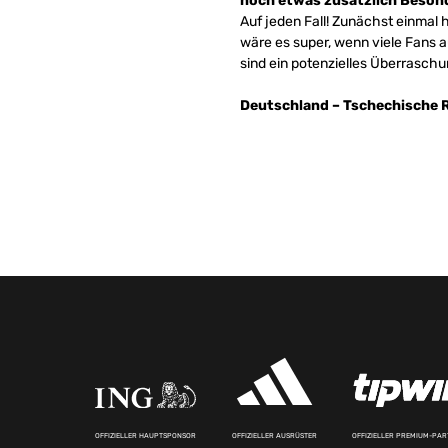
noch etwas zusätzlich Besond
Auf jeden Fall! Zunächst einmal h
wäre es super, wenn viele Fans 
sind ein potenzielles Überrasc
Deutschland – Tschechische Re
OFFIZIELLER HAUPTSPONSOR
OFFIZIELLER AUSRÜSTER
OFFIZIELLER PREMIUM-PA