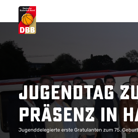
Suchvorschläge
Lorem Ipsum
Dolor Sit
Amet Valputo
Jugendtag z
Präsenz in 
Jugenddelegierte erste Gratulanten zum 75. Gebur