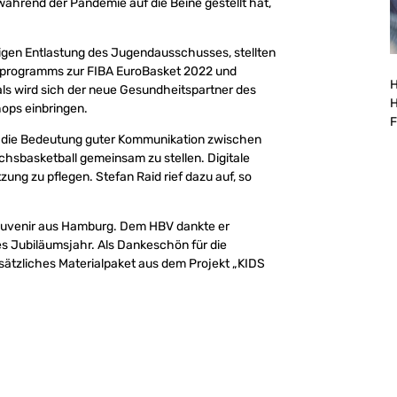
während der Pandemie auf die Beine gestellt hat,
gen Entlastung des Jugendausschusses, stellten
nprogramms zur FIBA EuroBasket 2022 und
H
ls wird sich der neue Gesundheitspartner des
H
hops einbringen.
F
n die Bedeutung guter Kommunikation zwischen
sbasketball gemeinsam zu stellen. Digitale
ung zu pflegen. Stefan Raid rief dazu auf, so
Souvenir aus Hamburg. Dem HBV dankte er
s Jubiläumsjahr. Als Dankeschön für die
sätzliches Materialpaket aus dem Projekt „KIDS