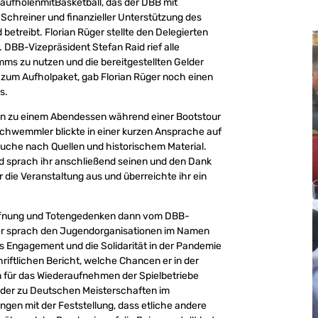
aufholenmitBasketball, das der DBB mit
chreiner und finanzieller Unterstützung des
betreibt. Florian Rüger stellte den Delegierten
 DBB-Vizepräsident Stefan Raid rief alle
s zu nutzen und die bereitgestellten Gelder
zum Aufholpaket, gab Florian Rüger noch einen
s.
ten zu einem Abendessen während einer Bootstour
Schwemmler blickte in einer kurzen Ansprache auf
uche nach Quellen und historischem Material.
id sprach ihr anschließend seinen und den Dank
die Veranstaltung aus und überreichte ihr ein
öffnung und Totengedenken dann vom DBB-
eser sprach den Jugendorganisationen im Namen
 Engagement und die Solidarität in der Pandemie
riftlichen Bericht, welche Chancen er in der
 für das Wiederaufnehmen der Spielbetriebe
ieder zu Deutschen Meisterschaften im
en mit der Feststellung, dass etliche andere