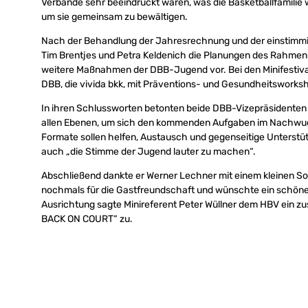
Verbände sehr beeindruckt waren, was die Basketballfamilie 
um sie gemeinsam zu bewältigen.
Nach der Behandlung der Jahresrechnung und der einstimmi
Tim Brentjes und Petra Keldenich die Planungen des Rahme
weitere Maßnahmen der DBB-Jugend vor. Bei den Minifestiva
DBB, die vivida bkk, mit Präventions- und Gesundheitsworks
In ihren Schlussworten betonten beide DBB-Vizepräsidente
allen Ebenen, um sich den kommenden Aufgaben im Nachwuch
Formate sollen helfen, Austausch und gegenseitige Unterstütz
auch „die Stimme der Jugend lauter zu machen“.
Abschließend dankte er Werner Lechner mit einem kleinen 
nochmals für die Gastfreundschaft und wünschte ein schöne
Ausrichtung sagte Minireferent Peter Wüllner dem HBV ein zu
BACK ON COURT“ zu.