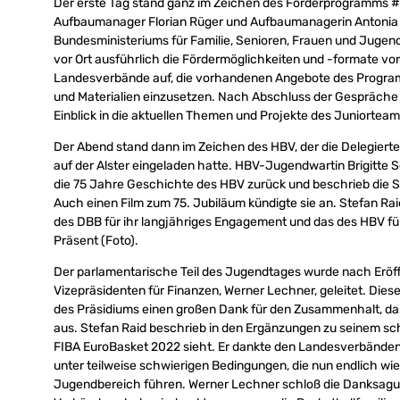
Der erste Tag stand ganz im Zeichen des Förderprogramms #
Aufbaumanager Florian Rüger und Aufbaumanagerin Antonia S
Bundesministeriums für Familie, Senioren, Frauen und Jugend 
vor Ort ausführlich die Fördermöglichkeiten und -formate vor.
Landesverbände auf, die vorhandenen Angebote des Programm
und Materialien einzusetzen. Nach Abschluss der Gespräche 
Einblick in die aktuellen Themen und Projekte des Juniorteam
Der Abend stand dann im Zeichen des HBV, der die Delegier
auf der Alster eingeladen hatte. HBV-Jugendwartin Brigitte 
die 75 Jahre Geschichte des HBV zurück und beschrieb die S
Auch einen Film zum 75. Jubiläum kündigte sie an. Stefan Ra
des DBB für ihr langjähriges Engagement und das des HBV für 
Präsent (Foto).
Der parlamentarische Teil des Jugendtages wurde nach Er
Vizepräsidenten für Finanzen, Werner Lechner, geleitet. Di
des Präsidiums einen großen Dank für den Zusammenhalt, das
aus. Stefan Raid beschrieb in den Ergänzungen zu seinem sch
FIBA EuroBasket 2022 sieht. Er dankte den Landesverbänden
unter teilweise schwierigen Bedingungen, die nun endlich w
Jugendbereich führen. Werner Lechner schloß die Danksagung