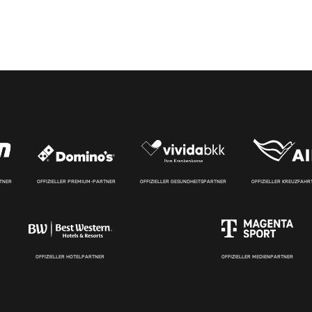
RTNER
OFFIZIELLER PREMIUM-PARTNER
OFFIZIELLER GESUNDHEITSPARTNER
OFFIZIELLER KREUZFAH
OFFIZIELLER HOTELPARTNER
OFFIZIELLER MEDIENPARTNER