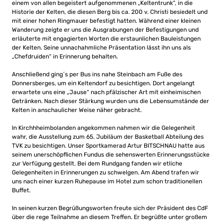
einem von allen begeistert aufgenommenen „Keltentrunk“, in die
Historie der Kelten, die diesen Berg bis ca. 200 v. Christi besiedelt und
mit einer hohen Ringmauer befestigt hatten. Während einer kleinen
Wanderung zeigte er uns die Ausgrabungen der Befestigungen und
erläuterte mit engagierten Worten die erstaunlichen Bauleistungen
der Kelten. Seine unnachahmliche Präsentation lässt ihn uns als
„Chefdruiden“ in Erinnerung behalten.
Anschließend ging´s per Bus ins nahe Steinbach am Fuße des
Donnersberges, um ein Keltendorf zu besichtigen. Dort angelangt
erwartete uns eine „Jause“ nach pfälzischer Art mit einheimischen
Getränken. Nach dieser Stärkung wurden uns die Lebensumstände der
Kelten in anschaulicher Weise näher gebracht.
In Kirchhheimbolanden angekommen nahmen wir die Gelegenheit
wahr, die Ausstellung zum 65. Jubiläum der Basketball Abteilung des
TVK zu besichtigen. Unser Sportkamerad Artur BITSCHNAU hatte aus
seinem unerschöpflichen Fundus die sehenswerten Erinnerungsstücke
zur Verfügung gestellt. Bei dem Rundgang fanden wir etliche
Gelegenheiten in Erinnerungen zu schwelgen. Am Abend trafen wir
uns nach einer kurzen Ruhepause im Hotel zum schon traditionellen
Buffet.
In seinen kurzen Begrüßungsworten freute sich der Präsident des CdF
über die rege Teilnahme an diesem Treffen. Er begrüßte unter großem