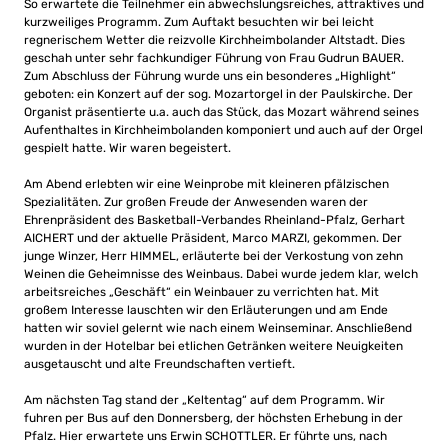
So erwartete die Teilnehmer ein abwechslungsreiches, attraktives und
kurzweiliges Programm. Zum Auftakt besuchten wir bei leicht
regnerischem Wetter die reizvolle Kirchheimbolander Altstadt. Dies
geschah unter sehr fachkundiger Führung von Frau Gudrun BAUER.
Zum Abschluss der Führung wurde uns ein besonderes „Highlight“
geboten: ein Konzert auf der sog. Mozartorgel in der Paulskirche. Der
Organist präsentierte u.a. auch das Stück, das Mozart während seines
Aufenthaltes in Kirchheimbolanden komponiert und auch auf der Orgel
gespielt hatte. Wir waren begeistert.
Am Abend erlebten wir eine Weinprobe mit kleineren pfälzischen
Spezialitäten. Zur großen Freude der Anwesenden waren der
Ehrenpräsident des Basketball-Verbandes Rheinland-Pfalz, Gerhart
AICHERT und der aktuelle Präsident, Marco MARZI, gekommen. Der
junge Winzer, Herr HIMMEL, erläuterte bei der Verkostung von zehn
Weinen die Geheimnisse des Weinbaus. Dabei wurde jedem klar, welch
arbeitsreiches „Geschäft“ ein Weinbauer zu verrichten hat. Mit
großem Interesse lauschten wir den Erläuterungen und am Ende
hatten wir soviel gelernt wie nach einem Weinseminar. Anschließend
wurden in der Hotelbar bei etlichen Getränken weitere Neuigkeiten
ausgetauscht und alte Freundschaften vertieft.
Am nächsten Tag stand der „Keltentag“ auf dem Programm. Wir
fuhren per Bus auf den Donnersberg, der höchsten Erhebung in der
Pfalz. Hier erwartete uns Erwin SCHOTTLER. Er führte uns, nach