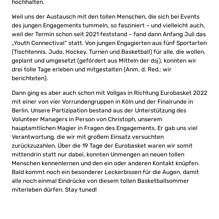
hochhalten.
Weil uns der Austausch mit den tollen Menschen, die sich bei Events
des jungen Engagements tummeln, so fasziniert – und vielleicht auch,
weil der Termin schon seit 2021 feststand – fand dann Anfang Juli das
„Youth Connectival“ statt. Von jungen Engagierten aus fünf Sportarten
(Tischtennis, Judo, Hockey, Turnen und Basketball) für alle, die wollen,
geplant und umgesetzt (gefördert aus Mitteln der dsj), konnten wir
drei tolle Tage erleben und mitgestalten (Anm. d. Red.: wir
berichteten).
Dann ging es aber auch schon mit Vollgas in Richtung Eurobasket 2022
mit einer von vier Vorrundengruppen in Köln und der Finalrunde in
Berlin. Unsere Partizipation bestand aus der Unterstützung des
Volunteer Managers in Person von Christoph, unserem
hauptamtlichen Magier in Fragen des Engagements. Er gab uns viel
Verantwortung, die wir mit großem Einsatz versuchten
zurückzuzahlen. Über die 19 Tage der Eurobasket waren wir somit
mittendrin statt nur dabei, konnten Unmengen an neuen tollen
Menschen kennenlernen und den ein oder anderen Kontakt knüpfen.
Bald kommt noch ein besonderer Leckerbissen für die Augen, damit
alle noch einmal Eindrücke von diesem tollen Basketballsommer
miterleben dürfen. Stay tuned!