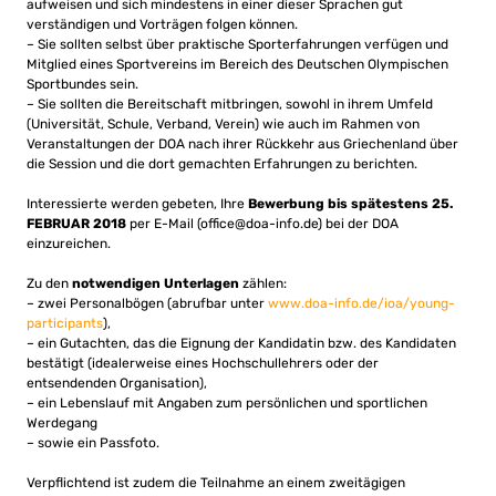
aufweisen und sich mindestens in einer dieser Sprachen gut
verständigen und Vorträgen folgen können.
– Sie sollten selbst über praktische Sporterfahrungen verfügen und
Mitglied eines Sportvereins im Bereich des Deutschen Olympischen
Sportbundes sein.
– Sie sollten die Bereitschaft mitbringen, sowohl in ihrem Umfeld
(Universität, Schule, Verband, Verein) wie auch im Rahmen von
Veranstaltungen der DOA nach ihrer Rückkehr aus Griechenland über
die Session und die dort gemachten Erfahrungen zu berichten.
Interessierte werden gebeten, Ihre
Bewerbung bis spätestens 25.
FEBRUAR 2018
per E-Mail (
office@doa-info.de
) bei der DOA
einzureichen.
Zu den
notwendigen Unterlagen
zählen:
– zwei Personalbögen (abrufbar unter
www.doa-info.de/ioa/young-
participants
),
– ein Gutachten, das die Eignung der Kandidatin bzw. des Kandidaten
bestätigt (idealerweise eines Hochschullehrers oder der
entsendenden Organisation),
– ein Lebenslauf mit Angaben zum persönlichen und sportlichen
Werdegang
– sowie ein Passfoto.
Verpflichtend ist zudem die Teilnahme an einem zweitägigen