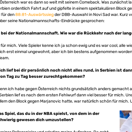
n Österreich war es dann so weit mit seinem Comeback. Was zunächst
erbien ordentlich Fahrt auf und gipfelte in einem spektakulären Block 
 für den
88:81-Auswärtssieg
der DBB-Auswahl in Novi Sad war. Kurz vo
 über seine Nationalmannschafts-Eindrücke gesprochen:
t bei der Nationalmannschaft. Wie war die Rückkehr nach der lang
r mich. Viele Spieler kenne ich ja schon ewig und es war cool, alle w
ich erst einmal ungewohnt, aber ich bin bestens aufgenommen worden. H
 Team.
h lief bei dir persönlich noch nicht alles rund, in Serbien ist da
du von Tag zu Tag besser zurechtgekommen?
 denn ich habe gegen Österreich nichts grundsätzlich anders gemacht al
n Serbien lief es nach dem ersten Fehlwurf dann viel besser für mich. U
allem den Block gegen Marjanovic hatte, war natürlich schön für mich. 
s Spiel, das du in der NBA spielst, von dem in der
chwierig gewesen dich umzustellen?