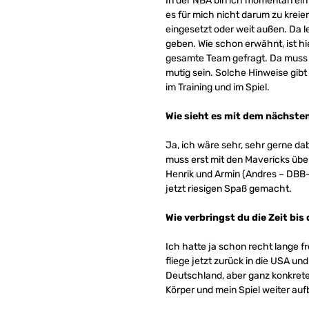
In der NBA bin ich momentan ein 
es für mich nicht darum zu kreie
eingesetzt oder weit außen. Da 
geben. Wie schon erwähnt, ist hi
gesamte Team gefragt. Da muss ic
mutig sein. Solche Hinweise gibt
im Training und im Spiel.
Wie sieht es mit dem nächste
Ja, ich wäre sehr, sehr gerne da
muss erst mit den Mavericks übe
Henrik und Armin (Andres – DBB-V
jetzt riesigen Spaß gemacht.
Wie verbringst du die Zeit bis
Ich hatte ja schon recht lange fr
fliege jetzt zurück in die USA u
Deutschland, aber ganz konkrete
Körper und mein Spiel weiter au