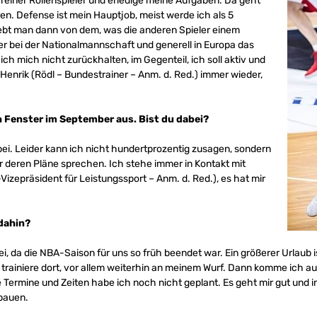
reiner Rollenspieler und erledige meine Aufgaben. Da geht
ren. Defense ist mein Hauptjob, meist werde ich als 5
lebt man dann von dem, was die anderen Spieler einem
er bei der Nationalmannschaft und generell in Europa das
h mich nicht zurückhalten, im Gegenteil, ich soll aktiv und
 Henrik (Rödl – Bundestrainer – Anm. d. Red.) immer wieder,
n Fenster im September aus. Bist du dabei?
bei. Leider kann ich nicht hundertprozentig zusagen, sondern
r deren Pläne sprechen. Ich stehe immer in Kontakt mit
izepräsident für Leistungssport – Anm. d. Red.), es hat mir
 dahin?
ei, da die NBA-Saison für uns so früh beendet war. Ein größerer Urlaub 
nd trainiere dort, vor allem weiterhin an meinem Wurf. Dann komme ich 
 Termine und Zeiten habe ich noch nicht geplant. Es geht mir gut und 
fbauen.