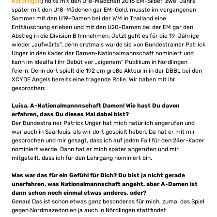
Nördlingen
) holte mit den U16-Mädchen 2016 EM-Silber, zwei Jahre
später mit den U18-Mädchen gar EM-Gold, musste im vergangenen
Sommer mit den U19-Damen bei der WM in Thailand eine
Enttäuschung erleben und mit den U20-Damen bei der EM gar den
Abstieg in die Division B hinnehmen. Jetzt geht es für die 19-Jährige
wieder „aufwärts“, denn erstmals wurde sie von Bundestrainer Patrick
Unger in den Kader der Damen-Nationalmannschaft nominiert und
kann im Idealfall ihr Debüt vor „eigenem“ Publikum in Nördlingen
feiern. Denn dort spielt die 192 cm große Akteurin in der DBBL bei den
XCYDE Angels bereits eine tragende Rolle. Wir haben mit ihr
gesprochen:
Luisa, A-Nationalmannnschaft Damen! Wie hast Du davon
erfahren, dass Du dieses Mal dabei bist?
Der Bundestrainer Patrick Unger hat mich natürlich angerufen und
war auch in Saarlouis, als wir dort gespielt haben. Da hat er mit mir
gesprochen und mir gesagt, dass ich auf jeden Fall für den 24er-Kader
nominiert werde. Dann hat er mich später angerufen und mir
mitgeteilt, dass ich für den Lehrgang nominiert bin.
Was war das für ein Gefühl für Dich? Du bist ja nicht gerade
unerfahren, was Nationalmannschaft angeht, aber A-Damen ist
dann schon noch einmal etwas anderes, oder?
Genau! Das ist schon etwas ganz besonderes für mich, zumal das Spiel
gegen Nordmazedonien ja auch in Nördlingen stattfindet.