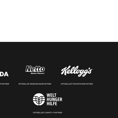
RTPARTNER
OFFIZIELLER ERNÄHRUNGSPARTNER
OFFIZIELLER FRÜHSTÜCKSPARTNER
OFFIZIELLER CHARITY-PARTNER