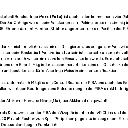
sketball Bundes, Ingo Weiss
(Foto)
, ist auch in den kommenden vier J
Der 56-Jährige wurde beim Weltkongress in Peking heute einstimmig b
B-Ehrenpräsident Manfred Ströher angetreten, der die Position des F
edanke mich herzlich, dass mir die Delegierten aus der ganzen Welt wie
ter beim Basketball-Weltverband zu sein ist eine sehr anspruchsvoll
r ich mich auch weiterhin mit vollem Einsatz stellen werde. Es macht se
r und den Board- Mitgliedern zusammenarbeiten und die Geschicke des
und gestalten zu dürfen“, so Ingo Weiss in einer ersten Reaktion.
eiss automatisch Mitglied des Central Boards der FIBA und auch des Ex
llen wichtigen Beratungen und Entscheidungen der FIBA direkt beteilig
der Afrikaner Hamane Niang (Mali) per Akklamation gewählt.
on als Schatzmeister der FIBA den Vizepräsidenten der VR China und den
2019 nach Foshan zum Spiel Philippinen gegen Italien begleiten. Er r
 Deutschland gegen Frankreich.