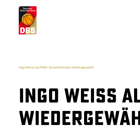
Suchvorschläge
Lorem Ipsum
Dolor Sit
Amet Valputo
Ingo Weiss als FIBA-Schatzmeister wiedergewählt
Ingo Weiss a
wiedergewäh