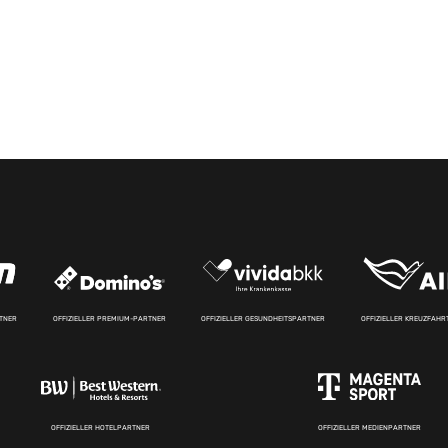
RTNER
OFFIZIELLER PREMIUM-PARTNER
OFFIZIELLER GESUNDHEITSPARTNER
OFFIZIELLER KREUZFAH
OFFIZIELLER HOTELPARTNER
OFFIZIELLER MEDIENPARTNER