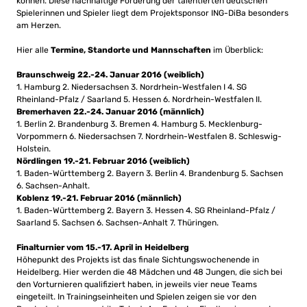
können. Diese nachhaltige Förderung der talentierten deutschen
Spielerinnen und Spieler liegt dem Projektsponsor ING-DiBa besonders
am Herzen.
Hier alle
Termine, Standorte und Mannschaften
im Überblick:
Braunschweig 22.-24. Januar 2016 (weiblich)
1. Hamburg 2. Niedersachsen 3. Nordrhein-Westfalen I 4. SG
Rheinland-Pfalz / Saarland 5. Hessen 6. Nordrhein-Westfalen II.
Bremerhaven 22.-24. Januar 2016 (männlich)
1. Berlin 2. Brandenburg 3. Bremen 4. Hamburg 5. Mecklenburg-
Vorpommern 6. Niedersachsen 7. Nordrhein-Westfalen 8. Schleswig-
Holstein.
Nördlingen 19.-21. Februar 2016 (weiblich)
1. Baden-Württemberg 2. Bayern 3. Berlin 4. Brandenburg 5. Sachsen
6. Sachsen-Anhalt.
Koblenz 19.-21. Februar 2016 (männlich)
1. Baden-Württemberg 2. Bayern 3. Hessen 4. SG Rheinland-Pfalz /
Saarland 5. Sachsen 6. Sachsen-Anhalt 7. Thüringen.
Finalturnier vom 15.-17. April in Heidelberg
Höhepunkt des Projekts ist das finale Sichtungswochenende in
Heidelberg. Hier werden die 48 Mädchen und 48 Jungen, die sich bei
den Vorturnieren qualifiziert haben, in jeweils vier neue Teams
eingeteilt. In Trainingseinheiten und Spielen zeigen sie vor den