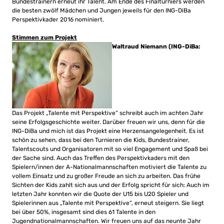
Bundestrainern erneut ihr Talent. Am Ende des Finalturniers werden
die besten zwölf Mädchen und Jungen jeweils für den ING-DiBa
Perspektivkader 2016 nominiert.
Stimmen zum Projekt
Waltraud Niemann (ING-DiBa:
Das Projekt „Talente mit Perspektive“ schreibt auch im achten Jahr
seine Erfolgsgeschichte weiter. Darüber freuen wir uns, denn für die
ING-DiBa und mich ist das Projekt eine Herzensangelegenheit. Es ist
schön zu sehen, dass bei den Turnieren die Kids, Bundestrainer,
Talentscouts und Organisatoren mit so viel Engagement und Spaß bei
der Sache sind. Auch das Treffen des Perspektivkaders mit den
Spielern/innen der A-Nationalmannschaften motiviert die Talente zu
vollem Einsatz und zu großer Freude an sich zu arbeiten. Das frühe
Sichten der Kids zahlt sich aus und der Erfolg spricht für sich: Auch im
letzten Jahr konnten wir die Quote der U15 bis U20 Spieler und
Spielerinnen aus „Talente mit Perspektive“, erneut steigern. Sie liegt
bei über 50%, insgesamt sind dies 61 Talente in den
Jugendnationalmannschaften. Wir freuen uns auf das neunte Jahr