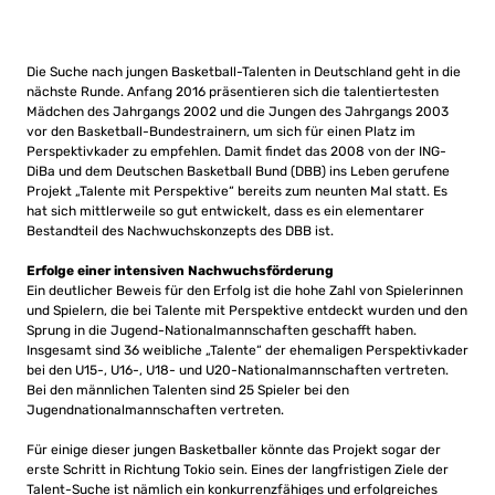
Die Suche nach jungen Basketball-Talenten in Deutschland geht in die
nächste Runde. Anfang 2016 präsentieren sich die talentiertesten
Mädchen des Jahrgangs 2002 und die Jungen des Jahrgangs 2003
vor den Basketball-Bundestrainern, um sich für einen Platz im
Perspektivkader zu empfehlen. Damit findet das 2008 von der ING-
DiBa und dem Deutschen Basketball Bund (DBB) ins Leben gerufene
Projekt „Talente mit Perspektive“ bereits zum neunten Mal statt. Es
hat sich mittlerweile so gut entwickelt, dass es ein elementarer
Bestandteil des Nachwuchskonzepts des DBB ist.
Erfolge einer intensiven Nachwuchsförderung
Ein deutlicher Beweis für den Erfolg ist die hohe Zahl von Spielerinnen
und Spielern, die bei Talente mit Perspektive entdeckt wurden und den
Sprung in die Jugend-Nationalmannschaften geschafft haben.
Insgesamt sind 36 weibliche „Talente“ der ehemaligen Perspektivkader
bei den U15-, U16-, U18- und U20-Nationalmannschaften vertreten.
Bei den männlichen Talenten sind 25 Spieler bei den
Jugendnationalmannschaften vertreten.
Für einige dieser jungen Basketballer könnte das Projekt sogar der
erste Schritt in Richtung Tokio sein. Eines der langfristigen Ziele der
Talent-Suche ist nämlich ein konkurrenzfähiges und erfolgreiches