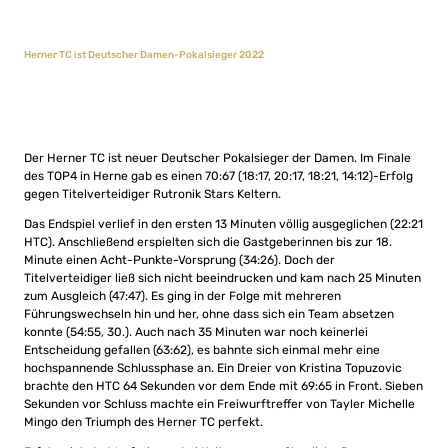
Herner TC ist Deutscher Damen-Pokalsieger 2022
Der Herner TC ist neuer Deutscher Pokalsieger der Damen. Im Finale
des TOP4 in Herne gab es einen 70:67 (18:17, 20:17, 18:21, 14:12)-Erfolg
gegen Titelverteidiger Rutronik Stars Keltern.
Das Endspiel verlief in den ersten 13 Minuten völlig ausgeglichen (22:21
HTC). Anschließend erspielten sich die Gastgeberinnen bis zur 18.
Minute einen Acht-Punkte-Vorsprung (34:26). Doch der
Titelverteidiger ließ sich nicht beeindrucken und kam nach 25 Minuten
zum Ausgleich (47:47). Es ging in der Folge mit mehreren
Führungswechseln hin und her, ohne dass sich ein Team absetzen
konnte (54:55, 30.). Auch nach 35 Minuten war noch keinerlei
Entscheidung gefallen (63:62), es bahnte sich einmal mehr eine
hochspannende Schlussphase an. Ein Dreier von Kristina Topuzovic
brachte den HTC 64 Sekunden vor dem Ende mit 69:65 in Front. Sieben
Sekunden vor Schluss machte ein Freiwurftreffer von Tayler Michelle
Mingo den Triumph des Herner TC perfekt.