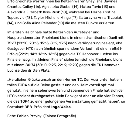
Erfolgreichste Werferinnen bei Keltern waren Shaylisha Dawnea
Chantez Colley (16), Agnieszka Skobel (14), Matea Tavic (13) und
Alexandria Elizabeth Kiss-Rusk (10), während bei Herne Kristina
Topuzovic (18), Tayler Michelle Mingo (17), Katarzyna Anna Trzeciak
(14), und Sofia Alina Pelander (10) die meisten Punkte erzielten.
Im ersten Halbfinale hatte Keltern den Aufsteiger und
Hauptrundenersten Rheinland Lions in einem dramtischen Duell mit
75:67 (18:20, 20:15, 15:15, 8:12, 13:5) nach Verlängerung besiegt, ehe
Gastgeber HTC nach ähnlich spannendem Verlauf mit einem 68:61-
Erfolg (22:21, 14:9, 16:16, 16:15) gegen die TK Hannover Luchse ins
Finale einzog. Im „kleinen Finale“ sicherten sich die Rheinland Lions
mit einem 80:74 (30:10, 9:25, 22:19, 19:20) gegen die TK Hannover
Luchse den dritten Platz.
„Herzlichen Glückwunsch an den Herner TC. Der Ausrichter hat ein
tolles TOP4 auf die Beine gestellt und den Heimvorteil optimal
genutzt. In einem sehenswerten und spannenden Finale hat sich der
HTC verdient durchgesetzt. Mein Dank geht aber an alle vier Teams,
die das TOP4 zu einer gelungenen Veranstaltung gemacht haben“, so
Gratulant DBB-Präsident
Ingo Weiss
.
Foto: Fabian Przybyl (Faloco Fotografie)