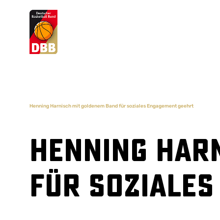
Suchvorschläge
Lorem Ipsum
Dolor Sit
Amet Valputo
Henning Harnisch mit goldenem Band für soziales Engagement geehrt
Henning Har
für soziale