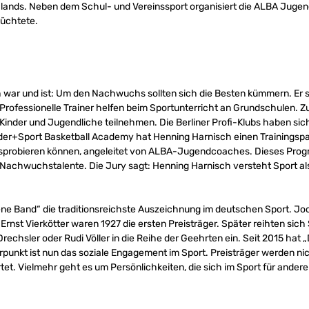
lands. Neben dem Schul- und Vereinssport organisiert die ALBA Jugend
lüchtete.
war und ist: Um den Nachwuchs sollten sich die Besten kümmern. Er so
Professionelle Trainer helfen beim Sportunterricht an Grundschulen. Z
inder und Jugendliche teilnehmen. Die Berliner Profi-Klubs haben sich
inder+Sport Basketball Academy hat Henning Harnisch einen Trainingspa
sprobieren können, angeleitet von ALBA-Jugendcoaches. Dieses Pro
Nachwuchstalente. Die Jury sagt: Henning Harnisch versteht Sport als
dene Band“ die traditionsreichste Auszeichnung im deutschen Sport. Jo
rnst Vierkötter waren 1927 die ersten Preisträger. Später reihten sic
rechsler oder Rudi Völler in die Reihe der Geehrten ein. Seit 2015 hat
unkt ist nun das soziale Engagement im Sport. Preisträger werden nic
tet. Vielmehr geht es um Persönlichkeiten, die sich im Sport für ande