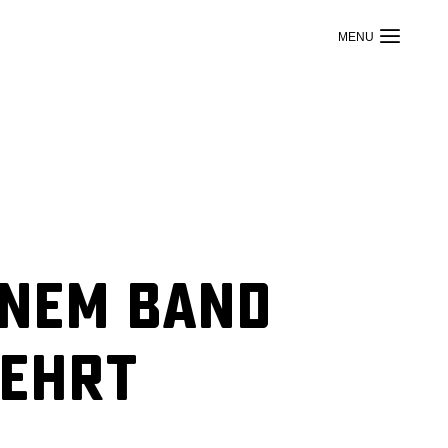
enem Band
eehrt