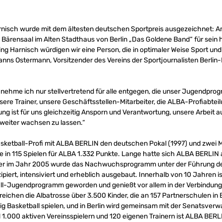
nisch wurde mit dem ältesten deutschen Sportpreis ausgezeichnet: Am
rensaal im Alten Stadthaus von Berlin „Das Goldene Band“ für sein 
g Harnisch würdigen wir eine Person, die in optimaler Weise Sport und
Hanns Ostermann, Vorsitzender des Vereins der Sportjournalisten Berli
 nehme ich nur stellvertretend für alle entgegen, die unser Jugendp
sere Trainer, unsere Geschäftsstellen-Mitarbeiter, die ALBA-Profiabteil
ung ist für uns gleichzeitig Ansporn und Verantwortung, unsere Arbeit 
weiter wachsen zu lassen.“
ketball-Profi mit ALBA BERLIN den deutschen Pokal (1997) und zwei Me
te in 115 Spielen für ALBA 1.332 Punkte. Lange hatte sich ALBA BERLIN
ber im Jahr 2005 wurde das Nachwuchsprogramm unter der Führung d
ipiert, intensiviert und erheblich ausgebaut. Innerhalb von 10 Jahren
l-Jugendprogramm geworden und genießt vor allem in der Verbindung 
rreichen die Albatrosse über 3.500 Kinder, die an 157 Partnerschulen in
 Basketball spielen, und in Berlin wird gemeinsam mit der Senatsver
d 1.000 aktiven Vereinsspielern und 120 eigenen Trainern ist ALBA BER