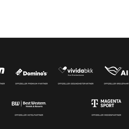
RTNER
OFFIZIELLER PREMIUM-PARTNER
OFFIZIELLER GESUNDHEITSPARTNER
OFFIZIELLER KREUZFAH
OFFIZIELLER HOTELPARTNER
OFFIZIELLER MEDIENPARTNER