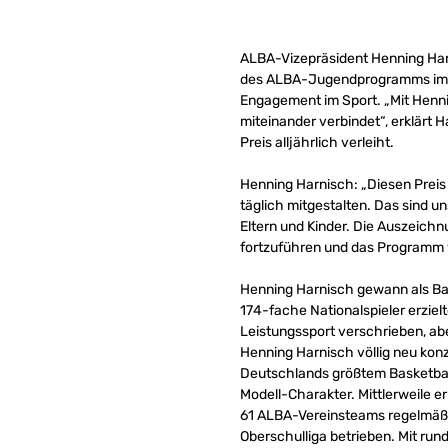
ALBA-Vizepräsident Henning Har
des ALBA-Jugendprogramms im Bä
Engagement im Sport. „Mit Hennin
miteinander verbindet“, erklärt 
Preis alljährlich verleiht.
Henning Harnisch: „Diesen Preis
täglich mitgestalten. Das sind un
Eltern und Kinder. Die Auszeichn
fortzuführen und das Programm 
Henning Harnisch gewann als Bas
174-fache Nationalspieler erziel
Leistungssport verschrieben, a
Henning Harnisch völlig neu konz
Deutschlands größtem Basketbal
Modell-Charakter. Mittlerweile e
61 ALBA-Vereinsteams regelmäßig
Oberschulliga betrieben. Mit run