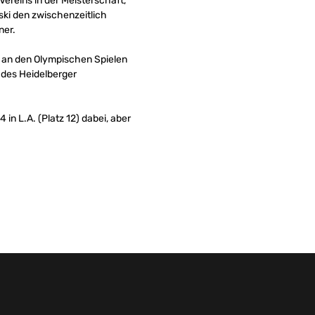
ereins in der Meisterschaft,
ki den zwischenzeitlich
ner.
d an den Olympischen Spielen
 des Heidelberger
in L.A. (Platz 12) dabei, aber