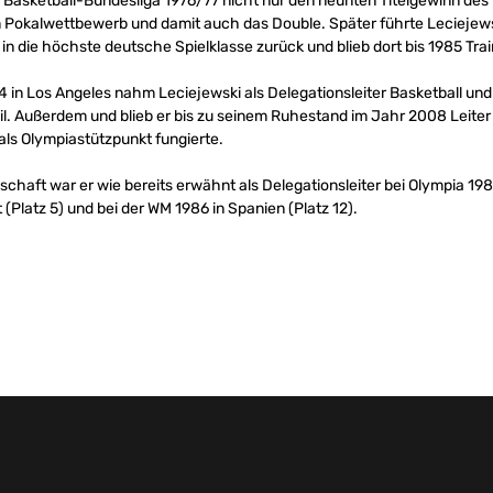
 Basketball-Bundesliga 1976/77 nicht nur den neunten Titelgewinn des V
 Pokalwettbewerb und damit auch das Double. Später führte Leciejews
 die höchste deutsche Spielklasse zurück und blieb dort bis 1985 Trai
 in Los Angeles nahm Leciejewski als Delegationsleiter Basketball un
eil. Außerdem und blieb er bis zu seinem Ruhestand im Jahr 2008 Leiter
als Olympiastützpunkt fungierte.
haft war er wie bereits erwähnt als Delegationsleiter bei Olympia 1984 
 (Platz 5) und bei der WM 1986 in Spanien (Platz 12).