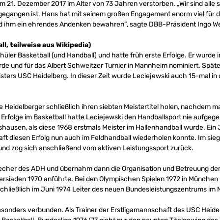
am 21. Dezember 2017 im Alter von 73 Jahren verstorben. „Wir sind alle 
 gegangen ist. Hans hat mit seinem großen Engagement enorm viel für di
d ihm ein ehrendes Andenken bewahren“, sagte DBB-Präsident Ingo We
l, teilweise aus Wikipedia)
chüler Basketball (und Handball) und hatte früh erste Erfolge. Er wurde 
e und für das Albert Schweitzer Turnier in Mannheim nominiert. Späte
ers USC Heidelberg. In dieser Zeit wurde Leciejewski auch 15-mal i
e Heidelberger schließlich ihren siebten Meistertitel holen, nachdem ma
 Erfolge im Basketball hatte Leciejewski den Handballsport nie aufge
hausen, als diese 1968 erstmals Meister im Hallenhandball wurde. Ein 
haft diesen Erfolg nun auch im Feldhandball wiederholen konnte. Im sieg
nd zog sich anschließend vom aktiven Leistungssport zurück.
echer des ADH und übernahm dann die Organisation und Betreuung der 
ersiaden 1970 anführte. Bei den Olympischen Spielen 1972 in München w
chließlich im Juni 1974 Leiter des neuen Bundesleistungszentrums im 
esonders verbunden. Als Trainer der Erstligamannschaft des USC Heidel