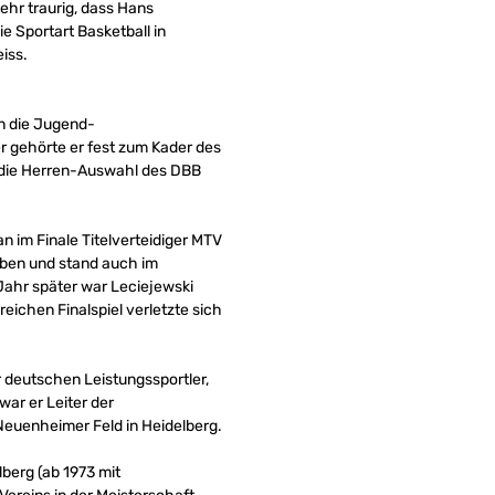
sehr traurig, dass Hans
e Sportart Basketball in
iss.
in die Jugend-
r gehörte er fest zum Kader des
n die Herren-Auswahl des DBB
n im Finale Titelverteidiger MTV
geben und stand auch im
Jahr später war Leciejewski
reichen Finalspiel verletzte sich
deutschen Leistungssportler,
ar er Leiter der
Neuenheimer Feld in Heidelberg.
berg (ab 1973 mit