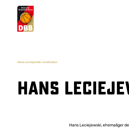
Suchvorschläge
Lorem Ipsum
Dolor Sit
Amet Valputo
Hans Leciejewski verstorben
Hans Leciej
Hans Leciejewski, ehemaliger de