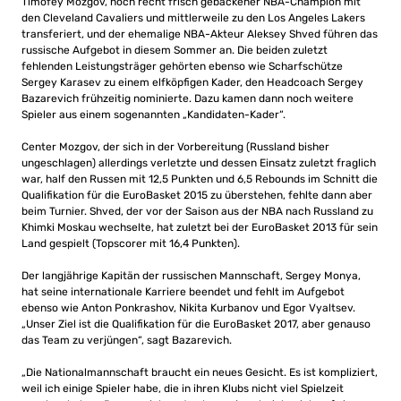
Timofey Mozgov, noch recht frisch gebackener NBA-Champion mit
den Cleveland Cavaliers und mittlerweile zu den Los Angeles Lakers
transferiert, und der ehemalige NBA-Akteur Aleksey Shved führen das
russische Aufgebot in diesem Sommer an. Die beiden zuletzt
fehlenden Leistungsträger gehörten ebenso wie Scharfschütze
Sergey Karasev zu einem elfköpfigen Kader, den Headcoach Sergey
Bazarevich frühzeitig nominierte. Dazu kamen dann noch weitere
Spieler aus einem sogenannten „Kandidaten-Kader“.
Center Mozgov, der sich in der Vorbereitung (Russland bisher
ungeschlagen) allerdings verletzte und dessen Einsatz zuletzt fraglich
war, half den Russen mit 12,5 Punkten und 6,5 Rebounds im Schnitt die
Qualifikation für die EuroBasket 2015 zu überstehen, fehlte dann aber
beim Turnier. Shved, der vor der Saison aus der NBA nach Russland zu
Khimki Moskau wechselte, hat zuletzt bei der EuroBasket 2013 für sein
Land gespielt (Topscorer mit 16,4 Punkten).
Der langjährige Kapitän der russischen Mannschaft, Sergey Monya,
hat seine internationale Karriere beendet und fehlt im Aufgebot
ebenso wie Anton Ponkrashov, Nikita Kurbanov und Egor Vyaltsev.
„Unser Ziel ist die Qualifikation für die EuroBasket 2017, aber genauso
das Team zu verjüngen“, sagt Bazarevich.
„Die Nationalmannschaft braucht ein neues Gesicht. Es ist kompliziert,
weil ich einige Spieler habe, die in ihren Klubs nicht viel Spielzeit