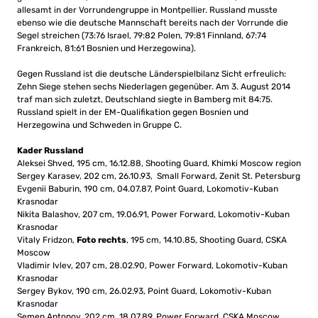
allesamt in der Vorrundengruppe in Montpellier. Russland musste
ebenso wie die deutsche Mannschaft bereits nach der Vorrunde die
Segel streichen (73:76 Israel, 79:82 Polen, 79:81 Finnland, 67:74
Frankreich, 81:61 Bosnien und Herzegowina).
Gegen Russland ist die deutsche Länderspielbilanz Sicht erfreulich:
Zehn Siege stehen sechs Niederlagen gegenüber. Am 3. August 2014
traf man sich zuletzt, Deutschland siegte in Bamberg mit 84:75.
Russland spielt in der EM-Qualifikation gegen Bosnien und
Herzegowina und Schweden in Gruppe C.
Kader Russland
Aleksei Shved, 195 cm, 16.12.88, Shooting Guard, Khimki Moscow region
Sergey Karasev, 202 cm, 26.10.93, Small Forward, Zenit St. Petersburg
Evgenii Baburin, 190 cm, 04.07.87, Point Guard, Lokomotiv-Kuban
Krasnodar
Nikita Balashov, 207 cm, 19.06.91, Power Forward, Lokomotiv-Kuban
Krasnodar
Vitaly Fridzon,
Foto rechts
, 195 cm, 14.10.85, Shooting Guard, CSKA
Moscow
Vladimir Ivlev, 207 cm, 28.02.90, Power Forward, Lokomotiv-Kuban
Krasnodar
Sergey Bykov, 190 cm, 26.02.93, Point Guard, Lokomotiv-Kuban
Krasnodar
Semen Antonov, 202 cm, 18.07.89, Power Forward, CSKA Moscow