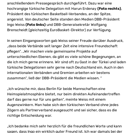
anschließendem Pressegespräch durchgeführt. Dazu war eine
hochrangige türkische Delegation mit Harun Erdenay
(Foto rechts)
,
Präsident des türkischen Basketball-Verbandes, an der Spitze,
angereist. Von deutscher Seite standen den Medien DBB-Präsident
Ingo Weiss
(Foto links)
und DBB-Generalsekretär Wolfgang
Brenscheidt (gleichzeitig EuroBasket-Direktor) zur Verfügung.
In seinen Eingangsworten gab Weiss seiner Freude darüber Ausdruck,
„dass beide Verbände seit langer Zeit eine intensive Freundschaft
pflegen“. „Wir machen viele gemeinsame Projekte auf
unterschiedlichen Ebenen, da gibt es viele schöne Begegnungen, an
die ich mich gerne erinnere. Wir sind oft zu Gast in der Türkei und laden
türkische Delegationen sehr gerne nach Deutschland ein. Auch in den
internationalen Verbänden und Gremien arbeiten wir bestens
zusammen“, ließ der DBB-Präsident die Medien wissen. “
„Ich wünsche mir, dass Berlin für beide Mannschaften eine
Heimspielatmosphäre bietet, nur beim direkten Aufeinandertreffen
darf das gerne nur für uns gelten“, meinte Weiss mit einem
Augenzwinkern. Man habe sich den türkischen Verband ohne jedes
Zögern als Partnerverband ausgesucht und sei sicher, dass es die
richtige Entscheidung war.
„Ich bedanke mich sehr herzlich für die freundlichen Worte und kann
sagen, dass Ingo ein wirklich guter Freund ist. Ich war damals bei der