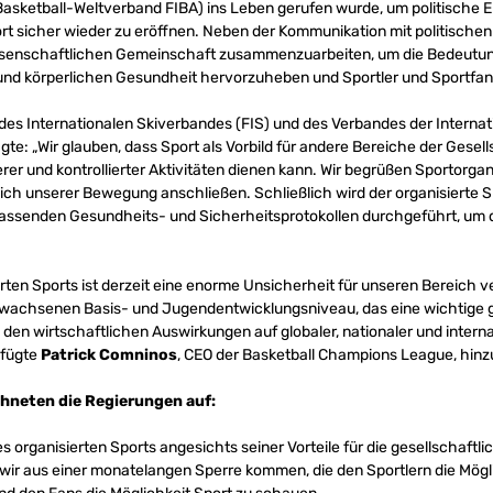
Basketball-Weltverband FIBA) ins Leben gerufen wurde, um politische 
rt sicher wieder zu eröffnen. Neben der Kommunikation mit politischen
ssenschaftlichen Gemeinschaft zusammenzuarbeiten, um die Bedeutung
 und körperlichen Gesundheit hervorzuheben und Sportler und Sportfans
 des Internationalen Skiverbandes (FIS) und des Verbandes der Intern
te: „Wir glauben, dass Sport als Vorbild für andere Bereiche der Gesel
rer und kontrollierter Aktivitäten dienen kann. Wir begrüßen Sportorgan
 sich unserer Bewegung anschließen. Schließlich wird der organisierte S
fassenden Gesundheits- und Sicherheitsprotokollen durchgeführt, um d
ierten Sports ist derzeit eine enorme Unsicherheit für unseren Bereich 
achsenen Basis- und Jugendentwicklungsniveau, das eine wichtige ge
 den wirtschaftlichen Auswirkungen auf globaler, nationaler und interna
 fügte
Patrick Comninos
, CEO der Basketball Champions League, hinz
chneten die Regierungen auf:
organisierten Sports angesichts seiner Vorteile für die gesellschaftlic
wir aus einer monatelangen Sperre kommen, die den Sportlern die Mögl