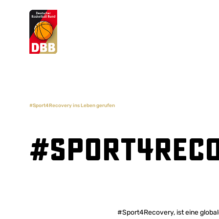
Suchvorschläge
Lorem Ipsum
Dolor Sit
Amet Valputo
#Sport4Recovery ins Leben gerufen
#Sport4Reco
#Sport4Recovery, ist eine glob