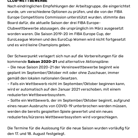
CLUB-WETTBEWERBE
Nach eindringlichen Empfehlungen der Arbeitsgruppe, die eingerichtet
wurde, um verschiedene Optionen zu prüfen, und die von der FIBA ​​
Europe Competitions Commission unterstützt wurden, stimmte das
Board dafür, die aktuelle Saison der drei FIBA ​​Europe-
Clubwettbewerbe abzusagen, die ursprünglich im März ausgesetzt
worden waren. Die Saison 2019-20 im FIBA ​​Europe Cup, der
EuroLeague Women und des EuroCup Women wird nicht fortgesetzt
und es wird keine Champions geben.
Der Schwerpunkt verlagert sich nun auf die Vorbereitungen für die
kommende
Saison 2020-21
und alternative Aktionspläne:
– Die neue Saison 2020-21 der Vereinswettbewerbe beginnt wie
geplant im September/Oktober mit oder ohne Zuschauer, immer
gemäß den lokalen nationalen Gesetzen.
– Falls ein Wettbewerb nicht im September/Oktober beginnen kann,
wird er automatisch auf den Januar 2021 verschoben, mit einem
reduzierten Wettbewerbssystem.
– Sollte ein Wettbewerb, der im September/Oktober beginnt, aufgrund
eines neuen Ausbruchs von COVID-19 unterbrochen werden müssen,
werden die bereits gespielten Spiele gewertet und ein neues
reduziertes/kürzeres Wettbewerbssystem wird vorgeschlagen.
Die Termine für die Auslosung für die neue Saison wurden vorläufig für
den 17. und 18. August festgelegt.