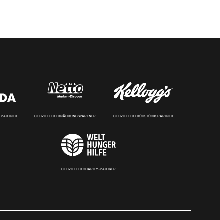
RTPARTNER
OFFIZIELLER ERNÄHRUNGSPARTNER
OFFIZIELLER FRÜHSTÜCKSPARTNER
OFFIZIELLER CHARITY-PARTNER