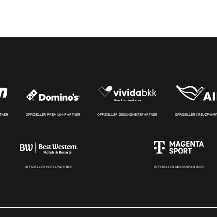
RTNER
OFFIZIELLER PREMIUM-PARTNER
OFFIZIELLER GESUNDHEITSPARTNER
OFFIZIELLER KREUZFAH
OFFIZIELLER HOTELPARTNER
OFFIZIELLER MEDIENPARTNER