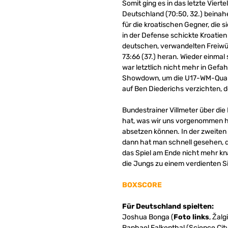
Somit ging es in das letzte Viert
Deutschland (70:50, 32.) beinah
für die kroatischen Gegner, die 
in der Defense schickte Kroatien
deutschen, verwandelten Freiwür
73:66 (37.) heran. Wieder einma
war letztlich nicht mehr in Gef
Showdown, um die U17-WM-Qualifi
auf Ben Diederichs verzichten, de
Bundestrainer Villmeter über die
hat, was wir uns vorgenommen hat
absetzen können. In der zweiten 
dann hat man schnell gesehen, d
das Spiel am Ende nicht mehr kn
die Jungs zu einem verdienten Si
BOXSCORE
Für Deutschland spielten:
Joshua Bonga (
Foto links
, Žal
Raphael Falkenthal (Science Ci