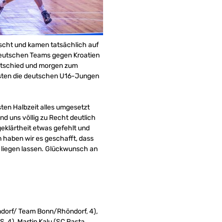
scht und kamen tatsächlich auf
 deutschen Teams gegen Kroatien
 entschied und morgen zum
ussten die deutschen U16-Jungen
sten Halbzeit alles umgesetzt
d uns völlig zu Recht deutlich
geklärtheit etwas gefehlt und
 haben wir es geschafft, dass
n liegen lassen. Glückwunsch an
höndorf/ Team Bonn/Rhöndorf, 4),
 4), Martin Kalu (SC Rasta