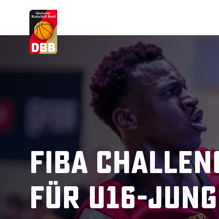
Suchvorschläge
Lorem Ipsum
Dolor Sit
Amet Valputo
FIBA Challeng
für U16-Jun