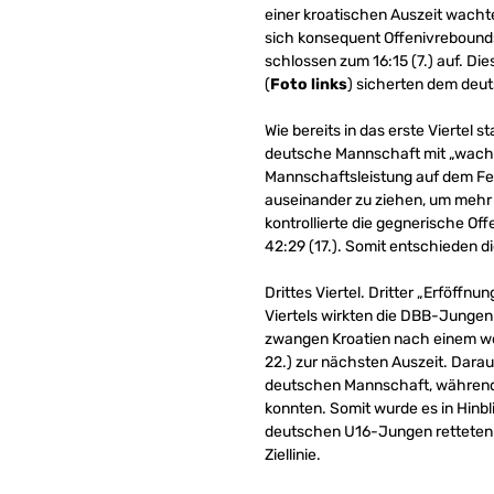
einer kroatischen Auszeit wacht
sich konsequent Offenivrebounds.
schlossen zum 16:15 (7.) auf. Di
(
Foto links
) sicherten dem deu
Wie bereits in das erste Viertel 
deutsche Mannschaft mit „wacher
Mannschaftsleistung auf dem Fel
auseinander zu ziehen, um mehr 
kontrollierte die gegnerische O
42:29 (17.). Somit entschieden d
Drittes Viertel. Dritter „Erföffn
Viertels wirkten die DBB-Jungen
zwangen Kroatien nach einem we
22.) zur nächsten Auszeit. Darau
deutschen Mannschaft, während d
konnten. Somit wurde es in Hinbl
deutschen U16-Jungen retteten mi
Ziellinie.