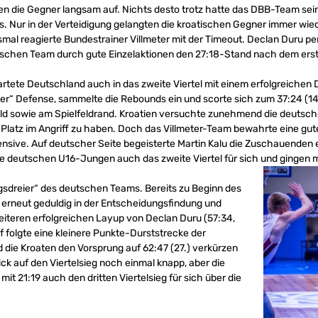
en die Gegner langsam auf. Nichts desto trotz hatte das DBB-Team sein
 Nur in der Verteidigung gelangten die kroatischen Gegner immer wiede
esmal reagierte Bundestrainer Villmeter mit der Timeout. Declan Duru 
tschen Team durch gute Einzelaktionen den 27:18-Stand nach dem erste
startete Deutschland auch in das zweite Viertel mit einem erfolgreichen
“ Defense, sammelte die Rebounds ein und scorte sich zum 37:24 (14
d sowie am Spielfeldrand. Kroatien versuchte zunehmend die deutsche
Platz im Angriff zu haben. Doch das Villmeter-Team bewahrte eine gut
ffensive. Auf deutscher Seite begeisterte Martin Kalu die Zuschauende
ie deutschen U16-Jungen auch das zweite Viertel für sich und gingen mi
ungsdreier“ des deutschen Teams. Bereits zu Beginn des
 erneut geduldig in der Entscheidungsfindung und
iteren erfolgreichen Layup von Declan Duru (57:34,
f folgte eine kleinere Punkte-Durststrecke der
ie Kroaten den Vorsprung auf 62:47 (27.) verkürzen
ick auf den Viertelsieg noch einmal knapp, aber die
t 21:19 auch den dritten Viertelsieg für sich über die