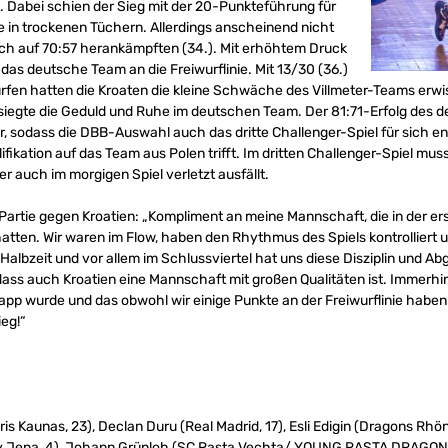
el. Dabei schien der Sieg mit der 20-Punkteführung für
e in trockenen Tüchern. Allerdings anscheinend nicht
sich auf 70:57 herankämpften (34.). Mit erhöhtem Druck
 das deutsche Team an die Freiwurflinie. Mit 13/30 (36.)
fen hatten die Kroaten die kleine Schwäche des Villmeter-Teams erwi
l siegte die Geduld und Ruhe im deutschen Team. Der 81:71-Erfolg des
ahr, sodass die DBB-Auswahl auch das dritte Challenger-Spiel für sich
kation auf das Team aus Polen trifft. Im dritten Challenger-Spiel m
r auch im morgigen Spiel verletzt ausfällt.
 Partie gegen Kroatien: „Kompliment an meine Mannschaft, die in der er
ten. Wir waren im Flow, haben den Rhythmus des Spiels kontrolliert un
Halbzeit und vor allem im Schlussviertel hat uns diese Disziplin und Ab
ass auch Kroatien eine Mannschaft mit großen Qualitäten ist. Immerhin
app wurde und das obwohl wir einige Punkte an der Freiwurflinie habe
eg!“
giris Kaunas, 23), Declan Duru (Real Madrid, 17), Esli Edigin (Dragons R
ty Jena, 4), Johann Grünloh (SC Rasta Vechta/ YOUNG RASTA DRAGONS,