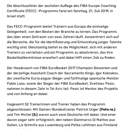
Die Abschlussfeier der sechsten Auflage des FIBA ​​Europe Coaching
Certificate (FECC) -Programms fand am Sonntag, 21. Juli 2019, in
Israel statt.
Das FECC-Programm bietet Trainern aus Europa die einmalige
Gelegenheit, von den Besten der Branche zu lernen. Das Programm,
das über einen Zeitraum von zwei Jahren läuft, konzentriert sich auf
die Bereiche, die für die Identifizierung und Entwicklung junger Talente
wichtig sind. Gleichzeitig bietet es die Möglichkeit, sich mit anderen
Trainern zu vernetzen und ein Programm zu absolvieren, das ihre
Basketballkenntnisse erweitert und dabei hilft einen Job zu finden.
Der Headcoach von FIBA ​​EuroBasket 2017 Champion Slowenien und
der derzeitige Assistant Coach der Sacramento Kings, Igor Kokoskov,
der zweifache EuroLeague-Sieger und fünfmalige spanische Meister
Pablo Laso, sowie der Sieger der FIBA ​​EuroBasket, Svetislav Pesic,
nahmen in diesem Jahr in Tel Aviv teil. Pesic ist Mentor des Projekts
und von Anfang an dabei.
Insgesamt 52 Trainerinnen und Trainer haben das Programm
abgeschlossen. Mit Damen-Bundestrainer Patrick Unger
(Foto re.)
und Tim Michel
(li.)
waren auch zwei Deutsche mit dabei. Und einer
davon sogar sehr erfolgreich, den neben Gianmarco Di Matteo aus
Italien, Liz Schmitz aus Luxemburg und Petka Lehtinen aus Finnland