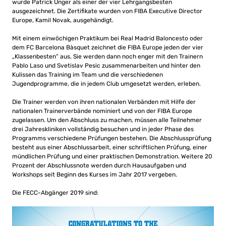
wurde Patrick Unger als einer der vier Lehrgangsbesten
ausgezeichnet. Die Zertifikate wurden von FIBA ​​Executive Director
Europe, Kamil Novak, ausgehändigt.
Mit einem einwöchigen Praktikum bei Real Madrid Baloncesto oder
dem FC Barcelona Bàsquet zeichnet die FIBA ​​Europe jeden der vier
„Klassenbesten“ aus. Sie werden dann noch enger mit den Trainern
Pablo Laso und Svetislav Pesic zusammenarbeiten und hinter den
Kulissen das Training im Team und die verschiedenen
Jugendprogramme, die in jedem Club umgesetzt werden, erleben.
Die Trainer werden von ihren nationalen Verbänden mit Hilfe der
nationalen Trainerverbände nominiert und von der FIBA ​​Europe
zugelassen. Um den Abschluss zu machen, müssen alle Teilnehmer
drei Jahreskliniken vollständig besuchen und in jeder Phase des
Programms verschiedene Prüfungen bestehen. Die Abschlussprüfung
besteht aus einer Abschlussarbeit, einer schriftlichen Prüfung, einer
mündlichen Prüfung und einer praktischen Demonstration. Weitere 20
Prozent der Abschlussnote werden durch Hausaufgaben und
Workshops seit Beginn des Kurses im Jahr 2017 vergeben.
Die FECC-Abgänger 2019 sind: