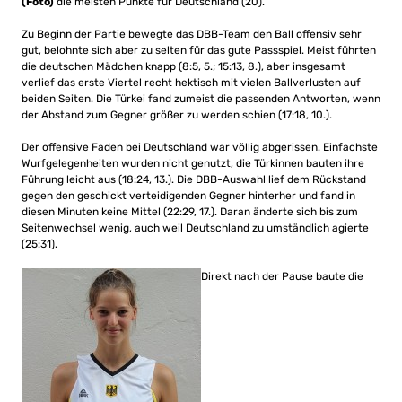
(Foto)
die meisten Punkte für Deutschland (20).
Zu Beginn der Partie bewegte das DBB-Team den Ball offensiv sehr
gut, belohnte sich aber zu selten für das gute Passspiel. Meist führten
die deutschen Mädchen knapp (8:5, 5.; 15:13, 8.), aber insgesamt
verlief das erste Viertel recht hektisch mit vielen Ballverlusten auf
beiden Seiten. Die Türkei fand zumeist die passenden Antworten, wenn
der Abstand zum Gegner größer zu werden schien (17:18, 10.).
Der offensive Faden bei Deutschland war völlig abgerissen. Einfachste
Wurfgelegenheiten wurden nicht genutzt, die Türkinnen bauten ihre
Führung leicht aus (18:24, 13.). Die DBB-Auswahl lief dem Rückstand
gegen den geschickt verteidigenden Gegner hinterher und fand in
diesen Minuten keine Mittel (22:29, 17.). Daran änderte sich bis zum
Seitenwechsel wenig, auch weil Deutschland zu umständlich agierte
(25:31).
Direkt nach der Pause baute die