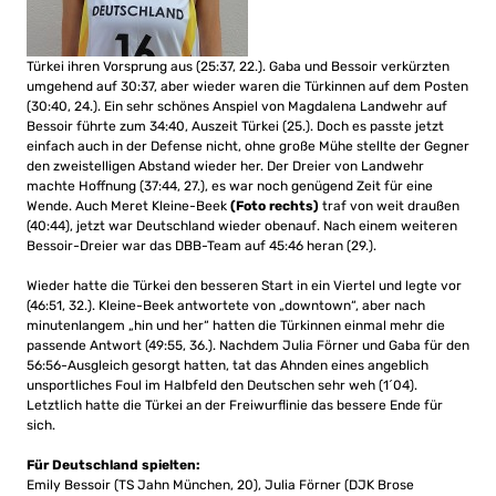
Türkei ihren Vorsprung aus (25:37, 22.). Gaba und Bessoir verkürzten
umgehend auf 30:37, aber wieder waren die Türkinnen auf dem Posten
(30:40, 24.). Ein sehr schönes Anspiel von Magdalena Landwehr auf
Bessoir führte zum 34:40, Auszeit Türkei (25.). Doch es passte jetzt
einfach auch in der Defense nicht, ohne große Mühe stellte der Gegner
den zweistelligen Abstand wieder her. Der Dreier von Landwehr
machte Hoffnung (37:44, 27.), es war noch genügend Zeit für eine
Wende. Auch Meret Kleine-Beek
(Foto rechts)
traf von weit draußen
(40:44), jetzt war Deutschland wieder obenauf. Nach einem weiteren
Bessoir-Dreier war das DBB-Team auf 45:46 heran (29.).
Wieder hatte die Türkei den besseren Start in ein Viertel und legte vor
(46:51, 32.). Kleine-Beek antwortete von „downtown“, aber nach
minutenlangem „hin und her“ hatten die Türkinnen einmal mehr die
passende Antwort (49:55, 36.). Nachdem Julia Förner und Gaba für den
56:56-Ausgleich gesorgt hatten, tat das Ahnden eines angeblich
unsportliches Foul im Halbfeld den Deutschen sehr weh (1´04).
Letztlich hatte die Türkei an der Freiwurflinie das bessere Ende für
sich.
Für Deutschland spielten:
Emily Bessoir (TS Jahn München, 20), Julia Förner (DJK Brose