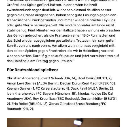
Großteil des Spiels geführt hatten, in der ersten Halbzeit
zwischendurch sogar deutlich. Wir haben diesmal deutlich besser
gegen die Presse ausgesehen, haben sehr gute Lösungen gegen den
französischen Druck gefunden und immer wieder einfache Lay-ups
oder gute Würfe herausgespielt. Wir sind dann leider am Ende nicht
stabil genug. Fünf Minuten vor der Halbzeit haben wir uns ein bisschen
das Genick gebrochen, als die Franzosen einen 13:0-Run hatten und
das Spiel wieder ausgeglichen gestalteten. Trotzdem ein sehr guter
Schritt von uns nach vorne. Vor allem wenn man das vergleicht mit
den beiden Spielen gegen Frankreich, die wir in Heidelberg vor drei
Wochen hatten. Darauf gilt es aufzubauen und jetzt vorzubereiten auf
das Halbfinale am Freitag gegen Litauen.“
Für Deutschland spielten:
Christian Anderson (Lovett School/USA, 14), Joel Cwik (BBU’01, 7),
Amon Levi Dörries (ALBA Berlin), Declan Duru (Real Madrid/ESP, 10),
Keenan Garner (1. FC Kaiserslautern, 4), Jack Kayil (ALBA Berlin, 2),
Ivan Kharchenkov (FC Bayern München, 18), Nicolas Kodjoe (So Cal
Academy/USA), Roy Krupnikas (EBC Rostock), Jordan Müller (BBU’01,
2), Eric Reibe (BBU’01, 12), Jonas Zilinskas (Brose Bamberg/FC
Baunach 1911, 2).