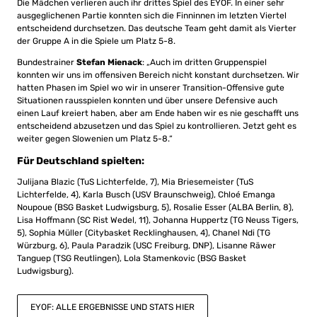
Die Mädchen verlieren auch ihr drittes Spiel des EYOF. In einer sehr
ausgeglichenen Partie konnten sich die Finninnen im letzten Viertel
entscheidend durchsetzen. Das deutsche Team geht damit als Vierter
der Gruppe A in die Spiele um Platz 5-8.
Bundestrainer
Stefan Mienack
: „Auch im dritten Gruppenspiel
konnten wir uns im offensiven Bereich nicht konstant durchsetzen. Wir
hatten Phasen im Spiel wo wir in unserer Transition-Offensive gute
Situationen rausspielen konnten und über unsere Defensive auch
einen Lauf kreiert haben, aber am Ende haben wir es nie geschafft uns
entscheidend abzusetzen und das Spiel zu kontrollieren. Jetzt geht es
weiter gegen Slowenien um Platz 5-8.“
Für Deutschland spielten:
Julijana Blazic (TuS Lichterfelde, 7), Mia Briesemeister (TuS
Lichterfelde, 4), Karla Busch (USV Braunschweig), Chloé Emanga
Noupoue (BSG Basket Ludwigsburg, 5), Rosalie Esser (ALBA Berlin, 8),
Lisa Hoffmann (SC Rist Wedel, 11), Johanna Huppertz (TG Neuss Tigers,
5), Sophia Müller (Citybasket Recklinghausen, 4), Chanel Ndi (TG
Würzburg, 6), Paula Paradzik (USC Freiburg, DNP), Lisanne Räwer
Tanguep (TSG Reutlingen), Lola Stamenkovic (BSG Basket
Ludwigsburg).
EYOF: ALLE ERGEBNISSE UND STATS HIER