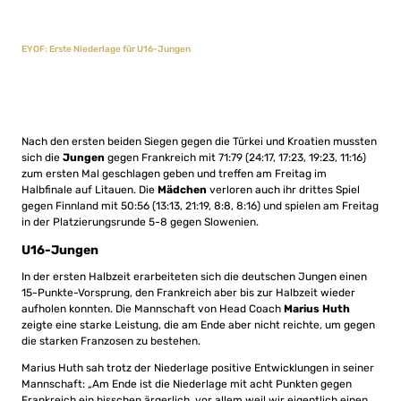
EYOF: Erste Niederlage für U16-Jungen
Nach den ersten beiden Siegen gegen die Türkei und Kroatien mussten
sich die
Jungen
gegen Frankreich mit 71:79 (24:17, 17:23, 19:23, 11:16)
zum ersten Mal geschlagen geben und treffen am Freitag im
Halbfinale auf Litauen. Die
Mädchen
verloren auch ihr drittes Spiel
gegen Finnland mit 50:56 (13:13, 21:19, 8:8, 8:16) und spielen am Freitag
in der Platzierungsrunde 5-8 gegen Slowenien.
U16-Jungen
In der ersten Halbzeit erarbeiteten sich die deutschen Jungen einen
15-Punkte-Vorsprung, den Frankreich aber bis zur Halbzeit wieder
aufholen konnten. Die Mannschaft von Head Coach
Marius
Huth
zeigte eine starke Leistung, die am Ende aber nicht reichte, um gegen
die starken Franzosen zu bestehen.
Marius Huth sah trotz der Niederlage positive Entwicklungen in seiner
Mannschaft: „Am Ende ist die Niederlage mit acht Punkten gegen
Frankreich ein bisschen ärgerlich, vor allem weil wir eigentlich einen