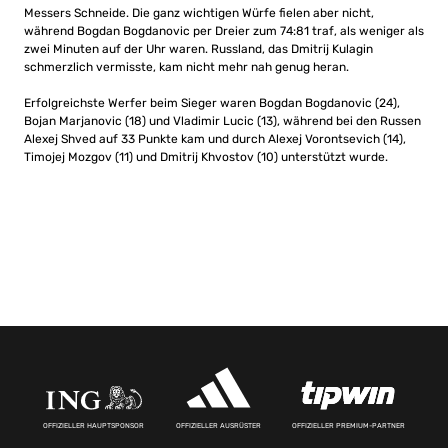
Messers Schneide. Die ganz wichtigen Würfe fielen aber nicht,
während Bogdan Bogdanovic per Dreier zum 74:81 traf, als weniger als
zwei Minuten auf der Uhr waren. Russland, das Dmitrij Kulagin
schmerzlich vermisste, kam nicht mehr nah genug heran.
Erfolgreichste Werfer beim Sieger waren Bogdan Bogdanovic (24),
Bojan Marjanovic (18) und Vladimir Lucic (13), während bei den Russen
Alexej Shved auf 33 Punkte kam und durch Alexej Vorontsevich (14),
Timojej Mozgov (11) und Dmitrij Khvostov (10) unterstützt wurde.
OFFIZIELLER HAUPTSPONSOR
OFFIZIELLER AUSRÜSTER
OFFIZIELLER PREMIUM-PARTNER