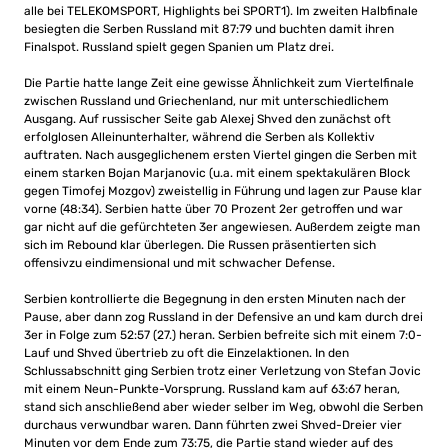
alle bei TELEKOMSPORT, Highlights bei SPORT1). Im zweiten Halbfinale
besiegten die Serben Russland mit 87:79 und buchten damit ihren
Finalspot. Russland spielt gegen Spanien um Platz drei.
Die Partie hatte lange Zeit eine gewisse Ähnlichkeit zum Viertelfinale
zwischen Russland und Griechenland, nur mit unterschiedlichem
Ausgang. Auf russischer Seite gab Alexej Shved den zunächst oft
erfolglosen Alleinunterhalter, während die Serben als Kollektiv
auftraten. Nach ausgeglichenem ersten Viertel gingen die Serben mit
einem starken Bojan Marjanovic (u.a. mit einem spektakulären Block
gegen Timofej Mozgov) zweistellig in Führung und lagen zur Pause klar
vorne (48:34). Serbien hatte über 70 Prozent 2er getroffen und war
gar nicht auf die gefürchteten 3er angewiesen. Außerdem zeigte man
sich im Rebound klar überlegen. Die Russen präsentierten sich
offensivzu eindimensional und mit schwacher Defense.
Serbien kontrollierte die Begegnung in den ersten Minuten nach der
Pause, aber dann zog Russland in der Defensive an und kam durch drei
3er in Folge zum 52:57 (27.) heran. Serbien befreite sich mit einem 7:0-
Lauf und Shved übertrieb zu oft die Einzelaktionen. In den
Schlussabschnitt ging Serbien trotz einer Verletzung von Stefan Jovic
mit einem Neun-Punkte-Vorsprung. Russland kam auf 63:67 heran,
stand sich anschließend aber wieder selber im Weg, obwohl die Serben
durchaus verwundbar waren. Dann führten zwei Shved-Dreier vier
Minuten vor dem Ende zum 73:75, die Partie stand wieder auf des