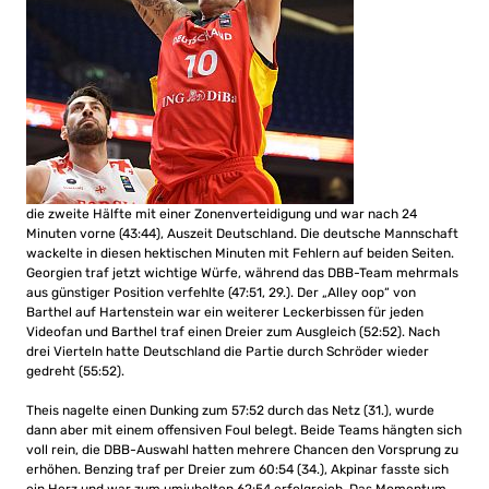
die zweite Hälfte mit einer Zonenverteidigung und war nach 24
Minuten vorne (43:44), Auszeit Deutschland. Die deutsche Mannschaft
wackelte in diesen hektischen Minuten mit Fehlern auf beiden Seiten.
Georgien traf jetzt wichtige Würfe, während das DBB-Team mehrmals
aus günstiger Position verfehlte (47:51, 29.). Der „Alley oop“ von
Barthel auf Hartenstein war ein weiterer Leckerbissen für jeden
Videofan und Barthel traf einen Dreier zum Ausgleich (52:52). Nach
drei Vierteln hatte Deutschland die Partie durch Schröder wieder
gedreht (55:52).
Theis nagelte einen Dunking zum 57:52 durch das Netz (31.), wurde
dann aber mit einem offensiven Foul belegt. Beide Teams hängten sich
voll rein, die DBB-Auswahl hatten mehrere Chancen den Vorsprung zu
erhöhen. Benzing traf per Dreier zum 60:54 (34.), Akpinar fasste sich