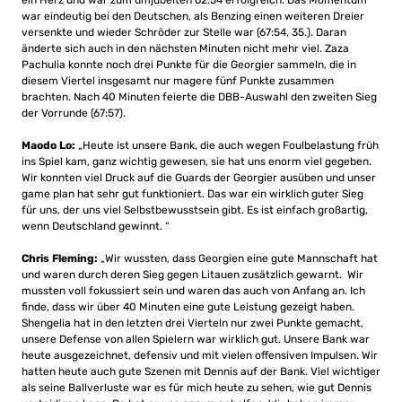
ein Herz und war zum umjubelten 62:54 erfolgreich. Das Momentum
war eindeutig bei den Deutschen, als Benzing einen weiteren Dreier
versenkte und wieder Schröder zur Stelle war (67:54, 35.). Daran
änderte sich auch in den nächsten Minuten nicht mehr viel. Zaza
Pachulia konnte noch drei Punkte für die Georgier sammeln, die in
diesem Viertel insgesamt nur magere fünf Punkte zusammen
brachten. Nach 40 Minuten feierte die DBB-Auswahl den zweiten Sieg
der Vorrunde (67:57).
Maodo Lo:
„Heute ist unsere Bank, die auch wegen Foulbelastung früh
ins Spiel kam, ganz wichtig gewesen, sie hat uns enorm viel gegeben.
Wir konnten viel Druck auf die Guards der Georgier ausüben und unser
game plan hat sehr gut funktioniert. Das war ein wirklich guter Sieg
für uns, der uns viel Selbstbewusstsein gibt. Es ist einfach großartig,
wenn Deutschland gewinnt. “
Chris Fleming:
„Wir wussten, dass Georgien eine gute Mannschaft hat
und waren durch deren Sieg gegen Litauen zusätzlich gewarnt. Wir
mussten voll fokussiert sein und waren das auch von Anfang an. Ich
finde, dass wir über 40 Minuten eine gute Leistung gezeigt haben.
Shengelia hat in den letzten drei Vierteln nur zwei Punkte gemacht,
unsere Defense von allen Spielern war wirklich gut. Unsere Bank war
heute ausgezeichnet, defensiv und mit vielen offensiven Impulsen. Wir
hatten heute auch gute Szenen mit Dennis auf der Bank. Viel wichtiger
als seine Ballverluste war es für mich heute zu sehen, wie gut Dennis