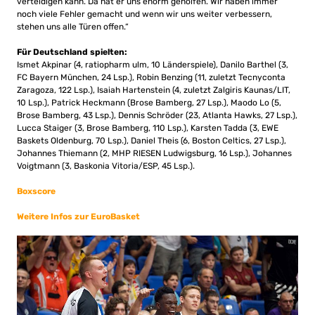
verteidigen kann. Da hat er uns enorm geholfen. Wir haben immer
noch viele Fehler gemacht und wenn wir uns weiter verbessern,
stehen uns alle Türen offen.“
Für Deutschland spielten:
Ismet Akpinar (4, ratiopharm ulm, 10 Länderspiele), Danilo Barthel (3,
FC Bayern München, 24 Lsp.), Robin Benzing (11, zuletzt Tecnyconta
Zaragoza, 122 Lsp.), Isaiah Hartenstein (4, zuletzt Zalgiris Kaunas/LIT,
10 Lsp.), Patrick Heckmann (Brose Bamberg, 27 Lsp.), Maodo Lo (5,
Brose Bamberg, 43 Lsp.), Dennis Schröder (23, Atlanta Hawks, 27 Lsp.),
Lucca Staiger (3, Brose Bamberg, 110 Lsp.), Karsten Tadda (3, EWE
Baskets Oldenburg, 70 Lsp.), Daniel Theis (6, Boston Celtics, 27 Lsp.),
Johannes Thiemann (2, MHP RIESEN Ludwigsburg, 16 Lsp.), Johannes
Voigtmann (3, Baskonia Vitoria/ESP, 45 Lsp.).
Boxscore
Weitere Infos zur EuroBasket