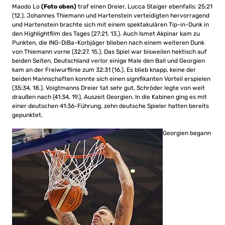
Maodo Lo
(Foto oben)
traf einen Dreier, Lucca Staiger ebenfalls: 25:21
(12.). Johannes Thiemann und Hartenstein verteidigten hervorragend
und Hartenstein brachte sich mit einem spektakulären Tip-in-Dunk in
den Highlightfilm des Tages (27:21, 13.). Auch Ismet Akpinar kam zu
Punkten, die ING-DiBa-Korbjäger blieben nach einem weiteren Dunk
von Thiemann vorne (32:27, 15.). Das Spiel war bisweilen hektisch auf
beiden Seiten, Deutschland verlor einige Male den Ball und Georgien
kam an der Freiwurflinie zum 32:31 (16.). Es blieb knapp, keine der
beiden Mannschaften konnte sich einen signifikanten Vorteil erspielen
(35:34, 18.). Voigtmanns Dreier tat sehr gut, Schröder legte von weit
draußen nach (41:34, 19.), Auszeit Georgien. In die Kabinen ging es mit
einer deutschen 41:36-Führung, zehn deutsche Spieler hatten bereits
gepunktet.
Georgien begann