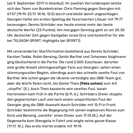
(ab 9. September 2017 in Istanbul). Im zweiten Vorrundenspiel setzte
sich das Team von Bundestrainer Chris Fleming gegen Georgien mit
67:57 (19:19, 22:17, 14:16, 12:5) durch und bleibt damit ungeschlagen.
Georgien hatte am ersten Spieltag die favorisierten Litauer mit 79:77
bezwungen. Dennis Schröder war heute einmal mehr der beste
deutsche Werfer (23 Punkte). Am morgigen Sonntag geht es um 20.30
Uhr deutscher Zeit gegen Gastgeber Israel (live und kostenfrei für alle
bei TELEKOM SPORT, Highlights bei SPORT1).
Mit unveränderter Startformation bestehend aus Dennis Schröder,
Karsten Tadda, Robin Benzing, Danilo Barthel und Johannes Voigtmann
ging Deutschland in die Partie. Die rund 2.500 Zuschauer, darunter
eine große Anzahl stimmgewaltiger Fans aus Georgien, sahen einen
stimmungsvollen Beginn, allerdings auch das schnelle zweite Foul von
Barthel. Wie schon gegen die Ukraine verteidigte das DBB-Team gut,
aber die Würfe fielen nicht, bis Daniel Theis
(Foto unten)
zum 4:4
„stopfte“ (5.). Auch Theis kassierte sein zweites Foul, Isaiah
Hartenstein kam früh in die Partie (6:11, 6.). Schröders Dreier stoppte
den gegnerischen Lauf und nach einem unsportlichen Foul der
Georgier ging die DBB-Auswahl durch Schröder mit 12:11 in Front.
Schröder bestimmte die Begegnung mit seinen explosiven Moves zum
Korb und Benzing „swishte“ einen Dreier zum 17:13 (8.). Auf der
Gegenseite kam Shengelia in Fahrt und zeigte seine ganze Klasse
(17:17, 10.). Das erste Viertel endete mit 19:19.