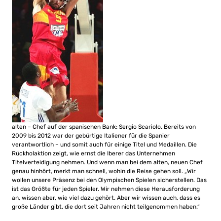
alten – Chef auf der spanischen Bank: Sergio Scariolo. Bereits von
2009 bis 2012 war der gebürtige Italiener für die Spanier
verantwortlich – und somit auch für einige Titel und Medaillen. Die
Rückholaktion zeigt, wie ernst die Iberer das Unternehmen
Titelverteidigung nehmen. Und wenn man bei dem alten, neuen Chef
genau hinhört, merkt man schnell, wohin die Reise gehen soll. „Wir
wollen unsere Präsenz bei den Olympischen Spielen sicherstellen. Das
ist das Größte für jeden Spieler. Wir nehmen diese Herausforderung
an, wissen aber, wie viel dazu gehört. Aber wir wissen auch, dass es
große Länder gibt, die dort seit Jahren nicht teilgenommen haben.“