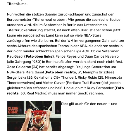
Titelträume.
Nun wollen die stolzen Spanier zurückschlagen und zunächst den
Europameister-Titel erneut erobern. Wie genau die spanische Equipe
aussehen wird, die im September in Berlin das Unternehmen
Titelzurückeroberung startet, ist noch offen. Klar ist aber schon jetzt:
kaum ein europäisches Land kann auf so viele NBA-Stars
zurückgreifen wie die Iberer. Bei der WM im vergangenen Jahr spielten
sechs Akteure des spanischen Teams in der NBA, die anderen sechs in
der nicht minder schlechten spanischen Liga ACB. Ob die Veteranen
Pau Gasol
(Foto oben links)
, Felipe Reyes und Juan Carlos Navarro
(alle Jahrgang 1980) in Berlin auflaufen werden, steht noch nicht fest,
Jose Calderon (34) hat bereits abgesagt. Die junge Generation um
NBA-Stars Marc Gasol (
Foto oben rechts
, 31, Memphis Grizzlies),
Serge Ibaka (26, Oaklahoma City Thunder), Ricky Rubio (25, Minnesota
Timerberwolves) und Victor Claver (Portland Trail Blazers) ist jedoch
gleichermaßen erfahren und heiß. Und auch mit Rudy Fernandez (
Foto
rechts
, 30, Real Madrid) muss man immer (noch) rechnen.
Dies gilt auch für den neuen – und