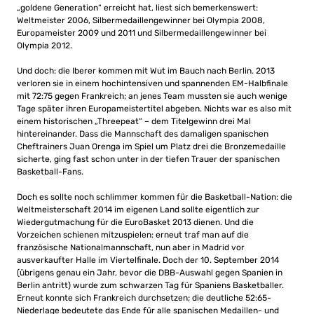
„goldene Generation“ erreicht hat, liest sich bemerkenswert:
Weltmeister 2006, Silbermedaillengewinner bei Olympia 2008,
Europameister 2009 und 2011 und Silbermedaillengewinner bei
Olympia 2012.
Und doch: die Iberer kommen mit Wut im Bauch nach Berlin. 2013
verloren sie in einem hochintensiven und spannenden EM-Halbfinale
mit 72:75 gegen Frankreich; an jenes Team mussten sie auch wenige
Tage später ihren Europameistertitel abgeben. Nichts war es also mit
einem historischen „Threepeat“ – dem Titelgewinn drei Mal
hintereinander. Dass die Mannschaft des damaligen spanischen
Cheftrainers Juan Orenga im Spiel um Platz drei die Bronzemedaille
sicherte, ging fast schon unter in der tiefen Trauer der spanischen
Basketball-Fans.
Doch es sollte noch schlimmer kommen für die Basketball-Nation: die
Weltmeisterschaft 2014 im eigenen Land sollte eigentlich zur
Wiedergutmachung für die EuroBasket 2013 dienen. Und die
Vorzeichen schienen mitzuspielen: erneut traf man auf die
französische Nationalmannschaft, nun aber in Madrid vor
ausverkaufter Halle im Viertelfinale. Doch der 10. September 2014
(übrigens genau ein Jahr, bevor die DBB-Auswahl gegen Spanien in
Berlin antritt) wurde zum schwarzen Tag für Spaniens Basketballer.
Erneut konnte sich Frankreich durchsetzen; die deutliche 52:65-
Niederlage bedeutete das Ende für alle spanischen Medaillen- und