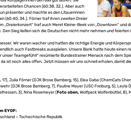
iBa Korbjägerinnen den Ball gut laufen. Sie
e erarbeiteten Chancen (60:38, 32.). Aber auch
un präsenter und machte es den Litauerinnen
(60:40, 34.). Förner traf ihren zweiten Dreier
. Im „Dreierkonzert“ traf auch Meret Kleine-Beek von „Downtown“ und di
). Den Sieg ließen sich die Deutschen nicht mehr nehmen und feierten ih
 besser. Wir waren wacher und hatten die richtige Energie und Körpers
 endlich auch Fastbreaks ausspielen. Unsere Bank hatte heute einen rie
 für unser Teamgefühl!“ resümierte Bundestrainer Mienack nach dem Spi
da ist noch alles offen. Jetzt müssen wir uns schnell erholen, damit di
 17), Julia Förner (DJK Brose Bamberg, 15), Elea Gaba (ChemCats Chem
wehr (DJK Brose Bamberg, 7), Pauline Mayer (USC Freiburg, 5), Leyla Öz
lhessen, 3), Nina Rosemeyer (
Foto oben,
Wolfpack Wolfenbüttel, 8), 
im EYOF:
eutschland – Tschechische Republik