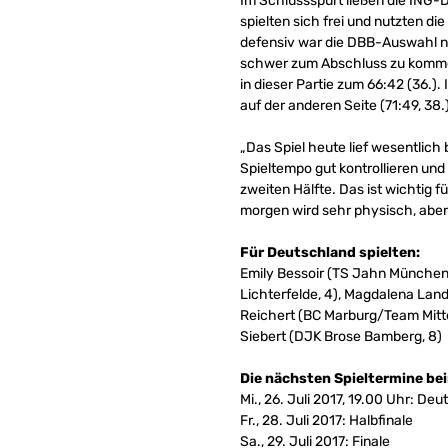
Im Schlussspurt ließen die ING-D
spielten sich frei und nutzten di
defensiv war die DBB-Auswahl n
schwer zum Abschluss zu kommen 
in dieser Partie zum 66:42 (36.)
auf der anderen Seite (71:49, 38.
„Das Spiel heute lief wesentlich
Spieltempo gut kontrollieren und
zweiten Hälfte. Das ist wichtig
morgen wird sehr physisch, aber 
Für Deutschland spielten:
Emily Bessoir (TS Jahn München,
Lichterfelde, 4), Magdalena Land
Reichert (BC Marburg/Team Mitte
Siebert (DJK Brose Bamberg, 8)
Die nächsten Spieltermine be
Mi., 26. Juli 2017, 19.00 Uhr: D
Fr., 28. Juli 2017: Halbfinale
Sa., 29. Juli 2017: Finale