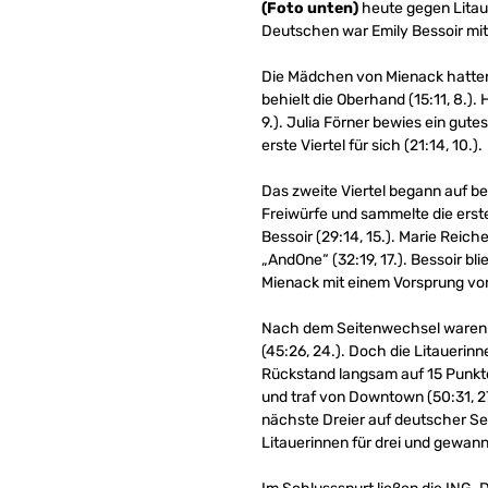
(Foto unten)
heute gegen Litaue
Deutschen war Emily Bessoir mit
Die Mädchen von Mienack hatten 
behielt die Oberhand (15:11, 8.).
9.). Julia Förner bewies ein gu
erste Viertel für sich (21:14, 10.).
Das zweite Viertel begann auf bei
Freiwürfe und sammelte die erste
Bessoir (29:14, 15.). Marie Reich
„AndOne“ (32:19, 17.). Bessoir b
Mienack mit einem Vorsprung von
Nach dem Seitenwechsel waren 
(45:26, 24.). Doch die Litauerin
Rückstand langsam auf 15 Punkte
und traf von Downtown (50:31, 27
nächste Dreier auf deutscher Sei
Litauerinnen für drei und gewanne