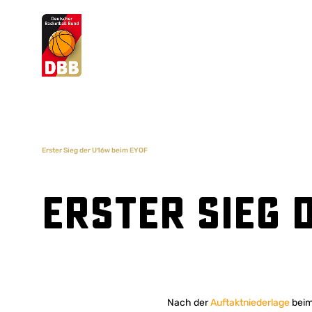
Suchvorschläge
Lorem Ipsum
Dolor Sit
Amet Valputo
Erster Sieg der U16w beim EYOF
Erster Sieg 
Nach der
Auftaktniederlage
beim