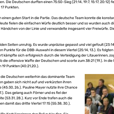
n. Die Deutschen durften einen 75:50-Sieg (21:14, 19:7, 15:17, 20:12) fe
 17 Punkten.
einen guten Start in die Partie. Das deutsche Team konnte die konstan
 Heute fielen die einfachen Würfe deutlich besser und so wurden auch di
tes Händchen von der Linie und verwandelte insgesamt vier Freiwürfe. 
den Seiten unruhig. Es wurde unpräzise gepasst und viel gefoult (23:14, 
n Punkte für die DBB-Auswahl in diesem Viertel (25:14, 13.). Es folgten
ert kämpfte sich erfolgreich durch die Verteidigung der Litauerinnen, zo
lieb die offensive Waffe der Deutschen und scorte zum 38:21 (19.). In d
 19 Punkten (40:21,20.).
die Deutschen weiterhin das dominante Team
nen gaben sich nicht auf und verkürzten ihren
 (45:30, 26.). Pauline Mayer nutzte ihre Chance
.). Das gelang auch Förner und es fiel der
te (53:31, 28.). Kurz vor Ende trafen auch die
n damit das dritte Viertel 17:15 (55:38, 30.).