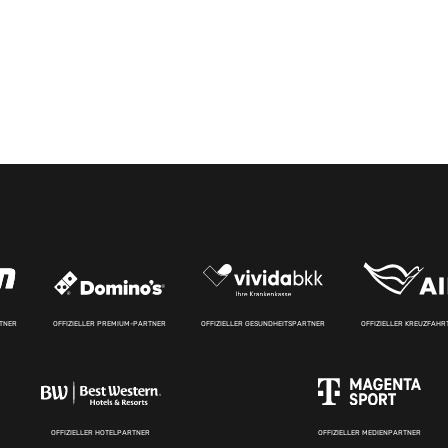
RTNER
OFFIZIELLER PREMIUM-PARTNER
OFFIZIELLER GESUNDHEITSPARTNER
OFFIZIELLER KREUZFAH
OFFIZIELLER HOTELPARTNER
OFFIZIELLER MEDIENPARTNER