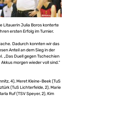
e Litauerin Julia Boros konterte
ren ersten Erfolg im Turnier.
prache. Dadurch konnten wir das
sen Anteil an dem Sieg in der
el. „Das Duell gegen Tschechien
e Akkus morgen wieder voll sind.“
nitz, 4), Meret Kleine-Beek (TuS
türk (TuS Lichterfelde, 2), Marie
Marla Ruf (TSV Speyer, 2), Kim