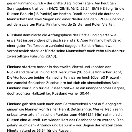
gegen Finnland durch – der dritte Sieg in drei Tagen. Am heutigen
Sonntagabend traf beim 84:72 (28:18, 16:12, 25:24, 15:18)-Erfolg für die
Russen Baburin (15 Punkte) am besten. Damit beendet die deutsche
Mannschaft mit zwei Siegen und einer Niederlage den ERGO-Supercup
auf dem zweiten Platz, Finnland wurde Dritter und Polen Vierter.
Russland dominierte die Anfangsphase der Partie und agierte wie
erwartet insbesondere physisch sehr stark. Aber Finnland hielt dank
einer guten Trefferquote zunächst dagegen. Bei den Russen war
Vorontsevich stark, er führte seine Mannschaft nach zehn Minuten zur
zweistelligen Führung (28:18).
Finnland startete besser in das zweite Viertel und konnten den
Rückstand dank Salin und Kotti verkürzen (28:33 aus finnischer Sicht).
Die Wurfquoten beider Mannschaften waren hoch (über 60 Prozent),
den zumeist finnischen Zuschauern bot sich ein ahnsehnliches Spiel.
Finnland war auch für die Russen zeitweise ein unangenehmer Gegner,
doch auch zur Halbzeit lag Russland vorne (30:44).
Finnland gab sich auch nach dem Seitenwechsel nicht auf, engagiert
gingen die Mannen von Trainer Henrik Dettmann zu Werke. Nach zehn
unbeantworteten finnischen Punkten zum 44:54 (24. Min) nahmen die
Russen eine Auszeit, um wieder Herr des Geschehens zu werden. Dies
gelang auch dank Antonov und Baburin – vor Beginn der letzten zehn
Minuten stand es 69:54 für die Russen.