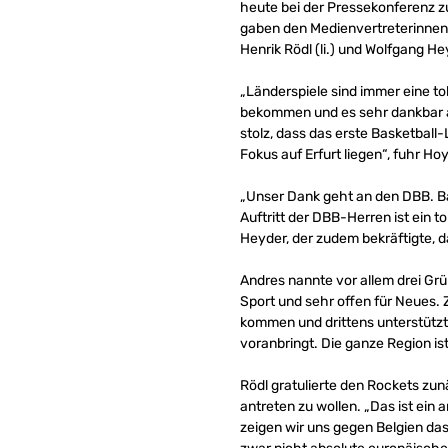
heute bei der Pressekonferenz z
gaben den Medienvertreterinnen 
Henrik Rödl (li.) und Wolfgang He
„Länderspiele sind immer eine to
bekommen und es sehr dankbar an
stolz, dass das erste Basketball-
Fokus auf Erfurt liegen“, fuhr Hoy
„Unser Dank geht an den DBB. Ba
Auftritt der DBB-Herren ist ein t
Heyder, der zudem bekräftigte, 
Andres nannte vor allem drei Grün
Sport und sehr offen für Neues. 
kommen und drittens unterstützt 
voranbringt. Die ganze Region i
Rödl gratulierte den Rockets zu
antreten zu wollen. „Das ist ein
zeigen wir uns gegen Belgien das