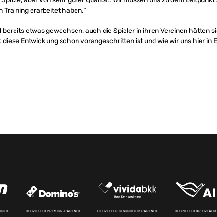
Spitze, aber von sehr guter Qualität. Wir müssen uns zu dem Zeitpunkt 
im Training erarbeitet haben.“
 bereits etwas gewachsen, auch die Spieler in ihren Vereinen hätten sic
 diese Entwicklung schon vorangeschritten ist und wie wir uns hier in E
RTNER
OFFIZIELLER PREMIUM-PARTNER
OFFIZIELLER GESUNDHEITSPARTNER
OFFIZIELLER KREUZFAH