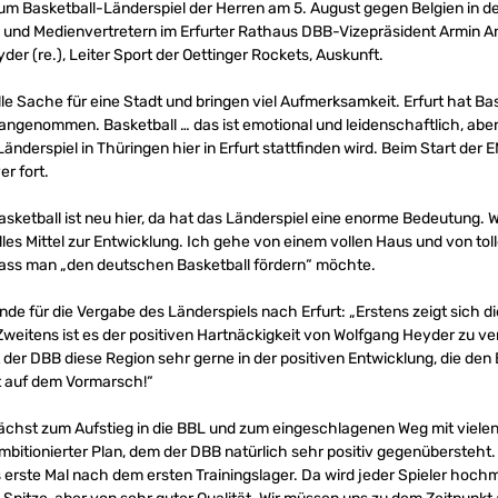
um Basketball-Länderspiel der Herren am 5. August gegen Belgien in d
und Medienvertretern im Erfurter Rathaus DBB-Vizepräsident Armin Andr
yder (re.), Leiter Sport der Oettinger Rockets, Auskunft.
lle Sache für eine Stadt und bringen viel Aufmerksamkeit. Erfurt hat Ba
genommen. Basketball … das ist emotional und leidenschaftlich, aber a
Länderspiel in Thüringen hier in Erfurt stattfinden wird. Beim Start der
er fort.
sketball ist neu hier, da hat das Länderspiel eine enorme Bedeutung. 
olles Mittel zur Entwicklung. Ich gehe von einem vollen Haus und von to
dass man „den deutschen Basketball fördern“ möchte.
de für die Vergabe des Länderspiels nach Erfurt: „Erstens zeigt sich di
Zweitens ist es der positiven Hartnäckigkeit von Wolfgang Heyder zu ve
der DBB diese Region sehr gerne in der positiven Entwicklung, die den 
st auf dem Vormarsch!“
nächst zum Aufstieg in die BBL und zum eingeschlagenen Weg mit viele
 ambitionierter Plan, dem der DBB natürlich sehr positiv gegenübersteht
 erste Mal nach dem ersten Trainingslager. Da wird jeder Spieler hochmo