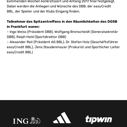
kommenden Wochen konkretisiert und Anfang 2017 final festgelegt.
Dabei werden die Anliegen und Wünsche des DBB, der easyCredit
BBL, der Spieler und der Klubs Eingang finden.
Teilnehmer des Spitzentreffens in den Räumlichkeiten des DOSB
in Frankfurt waren:
– Ingo Weiss (Präsident DBB), Wolfgang Brenscheidt (Generalsekretär
DBB), Ralph Held (Sportdirektor DBB)
– Alexander Reil (Präsident AG BBL), Dr. Stefan Holz (Geschäftsführer
easyCredit BBL), Jens Staudenmayer (Prokurist und Sportlicher Leiter
easyCredit BBL)