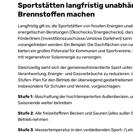
Sportstätten langfristig unabhän
Brennstoffen machen
Langfristig gilt es, die Sportstätten von fossilen Energien 
energetischen Beratungen (Ökochecks/Energiechecks), darau
Förderlinien (Investitionszuschüsse/zinslose Darlehen) kann
vorangetrieben werden. Ein Beispiel: Die Dachflächen von r
bieten ein großes Potenzial für Kommunen und Sportvereine,
mit regenerativer Solarenergie zu versorgen.
Gleichzeitig sieht sich der gemeinwohlorientierte Sport unt
Verantwortung, Energie- und Gasverbräuche zu reduzieren. In
Stufen-Plan für den Betrieb der überwiegend gasbetriebenen 
insbesondere für Schulen und Vereine, vorgeschlagen:
Stufe 1
: Abschaltung der hochtemperierten Außenbecken, und
Saisonende weiter betreiben
Stufe 2
: Alle freizeitaffinen Becken und Saunen (alles au
Betrieb nehmen
Stufe 3
: Wassertemperatur in den verbleibenden Sport-/L