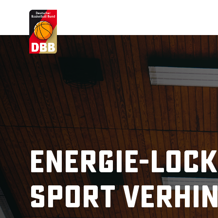
Suchvorschläge
Lorem Ipsum
Dolor Sit
Amet Valputo
Energie-Loc
Sport verhi