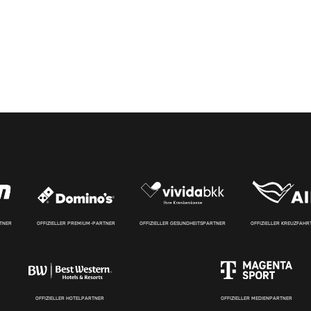
RTNER
OFFIZIELLER PREMIUM-PARTNER
OFFIZIELLER GESUNDHEITSPARTNER
OFFIZIELLER KREUZFAH
OFFIZIELLER HOTELPARTNER
OFFIZIELLER MEDIENPARTNER