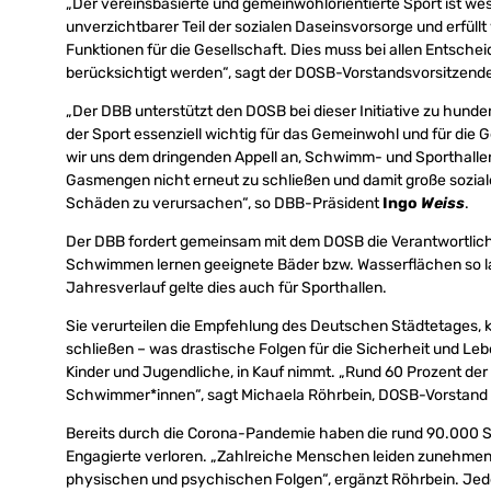
„Der vereinsbasierte und gemeinwohlorientierte Sport ist wesen
unverzichtbarer Teil der sozialen Daseinsvorsorge und erfüll
Funktionen für die Gesellschaft. Dies muss bei allen Entsc
berücksichtigt werden“, sagt der DOSB-Vorstandsvorsitzend
„Der DBB unterstützt den DOSB bei dieser Initiative zu hunder
der Sport essenziell wichtig für das Gemeinwohl und für die 
wir uns dem dringenden Appell an, Schwimm- und Sporthallen 
Gasmengen nicht erneut zu schließen und damit große sozial
Schäden zu verursachen“, so DBB-Präsident
Ingo
Weiss
.
Der DBB fordert gemeinsam mit dem DOSB die Verantwortlich
Schwimmen lernen geeignete Bäder bzw. Wasserflächen so la
Jahresverlauf gelte dies auch für Sporthallen.
Sie verurteilen die Empfehlung des Deutschen Städtetages, k
schließen – was drastische Folgen für die Sicherheit und Leb
Kinder und Jugendliche, in Kauf nimmt. „Rund 60 Prozent der
Schwimmer*innen“, sagt Michaela Röhrbein, DOSB-Vorstand 
Bereits durch die Corona-Pandemie haben die rund 90.000 S
Engagierte verloren. „Zahlreiche Menschen leiden zunehme
physischen und psychischen Folgen“, ergänzt Röhrbein. Jed