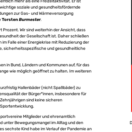
tlich mehr als eine Freizeitaktivität. Er ist
t wichtige soziale und gesundheitsfördernde
heidungen zur Gas- und Wärmeversorgung
e
Torsten
Burmester
.
t Prozent. Wir sind weiterhin der Ansicht, dass
Gesundheit der Gesellschaft ist. Daher schließen
im Falle einer Energiekrise mit Reduzierung der
e, sicherheitsspezifische und gesundheitliche
en in Bund, Ländern und Kommunen auf, für das
nge wie möglich geöffnet zu halten. Im weiteren
urzfristig Hallenbäder (nicht Spaßbäder) zu
ensqualität der Bürger*innen, insbesondere für
 Zehnjährigen sind keine sicheren
Sportentwicklung.
portvereine Mitglieder und ehrenamtlich
nd unter Bewegungsmangel im Alltag und den
D
es sechste Kind habe im Verlauf der Pandemie an