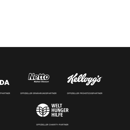
RTPARTNER
OFFIZIELLER ERNÄHRUNGSPARTNER
OFFIZIELLER FRÜHSTÜCKSPARTNER
OFFIZIELLER CHARITY-PARTNER