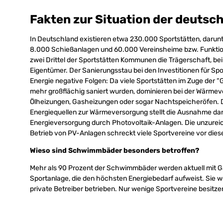
Fakten zur Situation der deutsc
In Deutschland existieren etwa 230.000 Sportstätten, darunt
8.000 Schießanlagen und 60.000 Vereinsheime bzw. Funkti
zwei Drittel der Sportstätten Kommunen die Trägerschaft, bei
Eigentümer. Der Sanierungsstau bei den Investitionen für Sp
Energie negative Folgen: Da viele Sportstätten im Zuge der 
mehr großflächig saniert wurden, dominieren bei der Wärmeve
Ölheizungen, Gasheizungen oder sogar Nachtspeicheröfen. 
Energiequellen zur Wärmeversorgung stellt die Ausnahme dar. 
Energieversorgung durch Photovoltaik-Anlagen. Die unzurei
Betrieb von PV-Anlagen schreckt viele Sportvereine vor die
Wieso sind Schwimmbäder besonders betroffen?
Mehr als 90 Prozent der Schwimmbäder werden aktuell mit G
Sportanlage, die den höchsten Energiebedarf aufweist. Sie 
private Betreiber betrieben. Nur wenige Sportvereine besit