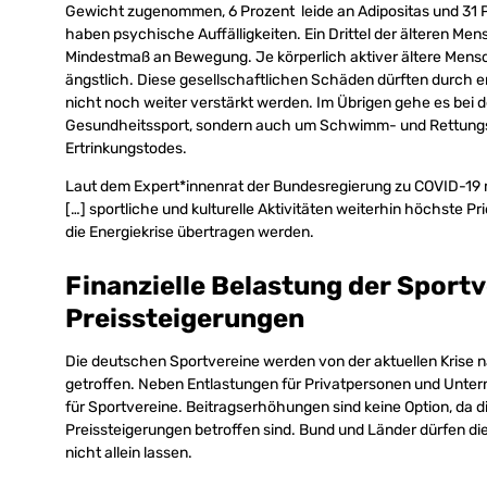
Gewicht zugenommen, 6 Prozent leide an Adipositas und 31 Pr
haben psychische Auffälligkeiten. Ein Drittel der älteren 
Mindestmaß an Bewegung. Je körperlich aktiver ältere Mensch
ängstlich. Diese gesellschaftlichen Schäden dürften durch 
nicht noch weiter verstärkt werden. Im Übrigen gehe es be
Gesundheitssport, sondern auch um Schwimm- und Rettungs
Ertrinkungstodes.
Laut dem Expert*innenrat der Bundesregierung zu COVID-19 m
[…] sportliche und kulturelle Aktivitäten weiterhin höchste 
die Energiekrise übertragen werden.
Finanzielle Belastung der Sport
Preissteigerungen
Die deutschen Sportvereine werden von der aktuellen Krise n
getroffen. Neben Entlastungen für Privatpersonen und Untern
für Sportvereine. Beitragserhöhungen sind keine Option, da d
Preissteigerungen betroffen sind. Bund und Länder dürfen d
nicht allein lassen.