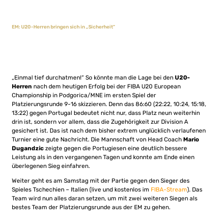
EM: U20-Herren bringen sich in „Sicherheit“
„Einmal tief durchatmen!“ So könnte man die Lage bei den
U20-
Herren
nach dem heutigen Erfolg bei der FIBA U20 European
Championship in Podgorica/MNE im ersten Spiel der
Platzierungsrunde 9-16 skizzieren. Denn das 86:60 (22:22, 10:24, 15:18,
13:22) gegen Portugal bedeutet nicht nur, dass Platz neun weiterhin
drin ist, sondern vor allem, dass die Zugehörigkeit zur Division A
gesichert ist. Das ist nach dem bisher extrem unglücklich verlaufenen
Turnier eine gute Nachricht. Die Mannschaft von Head Coach
Mario
Dugandzic
zeigte gegen die Portugiesen eine deutlich bessere
Leistung als in den vergangenen Tagen und konnte am Ende einen
überlegenen Sieg einfahren.
Weiter geht es am Samstag mit der Partie gegen den Sieger des
Spieles Tschechien – Italien (live und kostenlos im
FIBA-Stream
). Das
Team wird nun alles daran setzen, um mit zwei weiteren Siegen als
bestes Team der Platzierungsrunde aus der EM zu gehen.