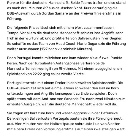
Punkte für die deutsche Mannschaft. Beide Teams trafen und so stand
es nach drei Minuten 6:7 aus deutscher Sicht. Kurz darauf ging die
DBB-Auswahl durch Jordan Samare an der Freiwurflinie erstmals in
Führung.
Die folgende Phase lässt sich mit einem Wort zusammenfassen:
Tempo. Vor allem die deutsche Mannschaft schloss ihre Angriffe sehr
früh in der Wurfuhr ab und profitierte von Ballverlusten ihrer Gegner.
So schaffte es das Team von Head Coach Mario Dugandzic die Führung
weiter auszubauen (13:7 nach viereinhalb Minuten).
Doch Portugal konnte mitziehen und kam wieder bis auf zwei Punkte
heran. Nach der turbulenten Anfangsphase verloren beide
Mannschaften ein wenig ihren Rhythmus. Mit einem ausgeglichenen
Spielstand von 22:22 ging es ins zweite Viertel.
Portugal startete mit einem Dreier in den zweiten Spielabschnitt. Die
DBB-Auswahl tat sich auf einmal etwas schwerer den Ball im Korb
unterzubringen und Angriffe konsequent zu Ende zu spielen. Doch
spätestens mit dem And-one von Sananda Fru nach zwei Minuten zum
erneuten Ausgleich, war die deutsche Mannschaft wieder voll da.
Sie zogen oft hart zum Korb und waren aggressiv in der Defensive.
Dank einigen Ballverlusten Portugals bauten sie ihre Führung erneut
aus. Vier Minuten vor der Halbzeitpause schraubte Luc van Slooten
mit einem Dreier den Vorsprung erstmals auf einen zweistelligen Wert.