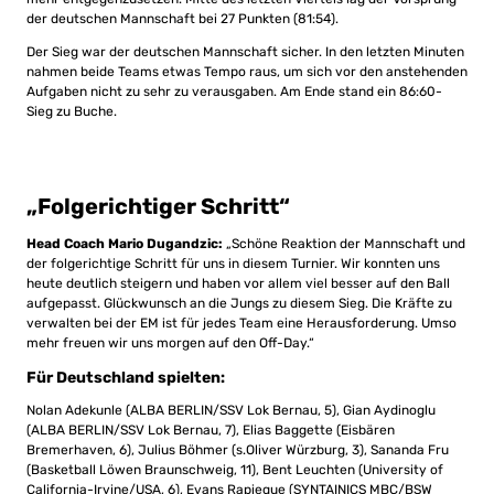
der deutschen Mannschaft bei 27 Punkten (
81:54).
Der Sieg war der deutschen Mannschaft sicher. In den letzten Minuten
nahmen beide Teams etwas Tempo raus, um sich vor den anstehenden
Aufgaben nicht zu sehr zu verausgaben. Am Ende stand ein 86:60-
Sieg zu Buche.
„Folgerichtiger Schritt“
Head Coach Mario Dugandzic:
„Schöne Reaktion der Mannschaft und
der folgerichtige Schritt für uns in diesem Turnier. Wir konnten uns
heute deutlich steigern und haben vor allem viel besser auf den Ball
aufgepasst. Glückwunsch an die Jungs zu diesem Sieg. Die Kräfte zu
verwalten bei der EM ist für jedes Team eine Herausforderung. Umso
mehr freuen wir uns morgen auf den Off-Day.“
Für Deutschland spielten:
Nolan Adekunle (ALBA BERLIN/SSV Lok Bernau, 5), Gian Aydinoglu
(ALBA BERLIN/SSV Lok Bernau, 7), Elias Baggette (Eisbären
Bremerhaven, 6), Julius Böhmer (s.Oliver Würzburg, 3), Sananda Fru
(Basketball Löwen Braunschweig, 11), Bent Leuchten (University of
California-Irvine/USA, 6), Evans Rapieque (SYNTAINICS MBC/BSW