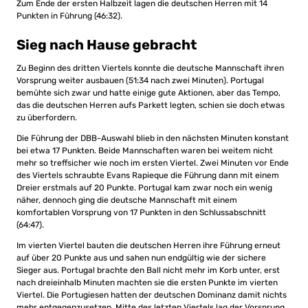
Zum Ende der ersten Halbzeit lagen die deutschen Herren mit 14
Punkten in Führung (46:32).
Sieg nach Hause gebracht
Zu Beginn des dritten Viertels konnte die deutsche Mannschaft ihren
Vorsprung weiter ausbauen (51:34 nach zwei Minuten). Portugal
bemühte sich zwar und hatte einige gute Aktionen, aber das Tempo,
das die deutschen Herren aufs Parkett legten, schien sie doch etwas
zu überfordern.
Die Führung der DBB-Auswahl blieb in den nächsten Minuten konstant
bei etwa 17 Punkten. Beide Mannschaften waren bei weitem nicht
mehr so treffsicher wie noch im ersten Viertel. Zwei Minuten vor Ende
des Viertels schraubte
Evans Rapieque die Führung dann mit einem
Dreier erstmals auf 20 Punkte.
Portugal kam zwar noch ein wenig
näher, dennoch ging die deutsche Mannschaft mit einem
komfortablen Vorsprung von 17 Punkten in den Schlussabschnitt
(64:47).
Im vierten Viertel bauten die deutschen Herren ihre Führung erneut
auf über 20 Punkte aus und sahen nun endgültig wie der sichere
Sieger aus. Portugal brachte den Ball nicht mehr im Korb unter, erst
nach dreieinhalb Minuten machten sie die ersten Punkte im vierten
Viertel. Die Portugiesen hatten der deutschen Dominanz damit nichts
mehr entgegenzusetzen. Mitte des letzten Viertels lag der Vorsprung