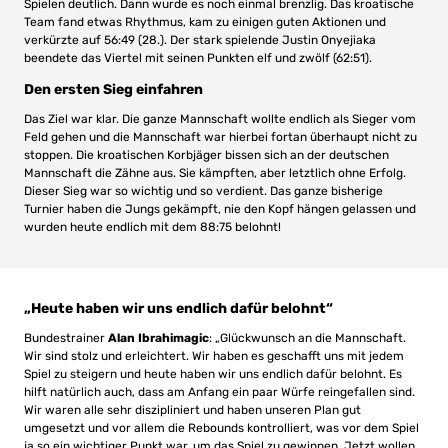
Spielen deutlich. Dann wurde es noch einmal brenzlig. Das kroatische
Team fand etwas Rhythmus, kam zu einigen guten Aktionen und
verkürzte auf 56:49 (28.). Der stark spielende Justin Onyejiaka
beendete das Viertel mit seinen Punkten elf und zwölf (62:51).
Den ersten Sieg einfahren
Das Ziel war klar. Die ganze Mannschaft wollte endlich als Sieger vom
Feld gehen und die Mannschaft war hierbei fortan überhaupt nicht zu
stoppen. Die kroatischen Korbjäger bissen sich an der deutschen
Mannschaft die Zähne aus. Sie kämpften, aber letztlich ohne Erfolg.
Dieser Sieg war so wichtig und so verdient. Das ganze bisherige
Turnier haben die Jungs gekämpft, nie den Kopf hängen gelassen und
wurden heute endlich mit dem 88:75 belohnt!
„Heute haben wir uns endlich dafür belohnt“
Bundestrainer
Alan Ibrahimagic
: „Glückwunsch an die Mannschaft.
Wir sind stolz und erleichtert. Wir haben es geschafft uns mit jedem
Spiel zu steigern und heute haben wir uns endlich dafür belohnt. Es
hilft natürlich auch, dass am Anfang ein paar Würfe reingefallen sind.
Wir waren alle sehr diszipliniert und haben unseren Plan gut
umgesetzt und vor allem die Rebounds kontrolliert, was vor dem Spiel
ja so ein wichtiger Punkt war, um das Spiel zu gewinnen. Jetzt wollen