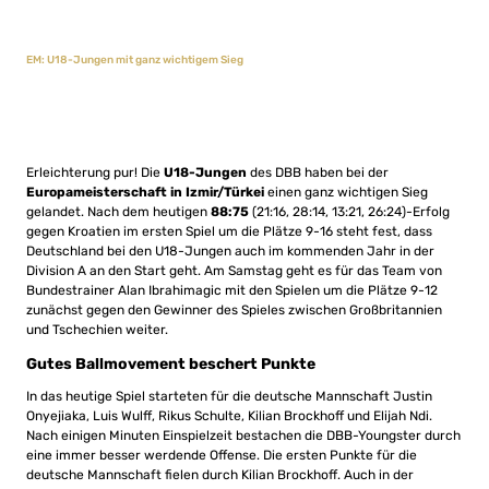
EM: U18-Jungen mit ganz wichtigem Sieg
Erleichterung pur! Die
U18-Jungen
des DBB haben bei der
Europameisterschaft in Izmir/Türkei
einen ganz wichtigen Sieg
gelandet. Nach dem heutigen
88:75
(21:16, 28:14, 13:21, 26:24)-Erfolg
gegen Kroatien im ersten Spiel um die Plätze 9-16 steht fest, dass
Deutschland bei den U18-Jungen auch im kommenden Jahr in der
Division A an den Start geht. Am Samstag geht es für das Team von
Bundestrainer Alan Ibrahimagic mit den Spielen um die Plätze 9-12
zunächst gegen den Gewinner des Spieles zwischen Großbritannien
und Tschechien weiter.
Gutes Ballmovement beschert Punkte
In das heutige Spiel starteten für die deutsche Mannschaft Justin
Onyejiaka, Luis Wulff, Rikus Schulte, Kilian Brockhoff und Elijah Ndi.
Nach einigen Minuten Einspielzeit bestachen die DBB-Youngster durch
eine immer besser werdende Offense. Die ersten Punkte für die
deutsche Mannschaft fielen durch Kilian Brockhoff. Auch in der