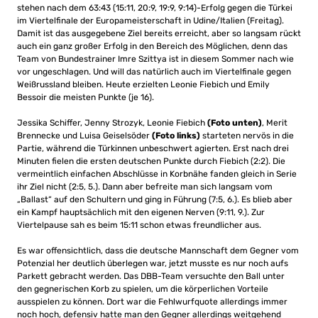
stehen nach dem 63:43 (15:11, 20:9, 19:9, 9:14)-Erfolg gegen die Türkei
im Viertelfinale der Europameisterschaft in Udine/Italien (Freitag).
Damit ist das ausgegebene Ziel bereits erreicht, aber so langsam rückt
auch ein ganz großer Erfolg in den Bereich des Möglichen, denn das
Team von Bundestrainer Imre Szittya ist in diesem Sommer nach wie
vor ungeschlagen. Und will das natürlich auch im Viertelfinale gegen
Weißrussland bleiben. Heute erzielten Leonie Fiebich und Emily
Bessoir die meisten Punkte (je 16).
Jessika Schiffer, Jenny Strozyk, Leonie Fiebich
(Foto unten)
, Merit
Brennecke und Luisa Geiselsöder
(Foto links)
starteten nervös in die
Partie, während die Türkinnen unbeschwert agierten. Erst nach drei
Minuten fielen die ersten deutschen Punkte durch Fiebich (2:2). Die
vermeintlich einfachen Abschlüsse in Korbnähe fanden gleich in Serie
ihr Ziel nicht (2:5, 5.). Dann aber befreite man sich langsam vom
„Ballast“ auf den Schultern und ging in Führung (7:5, 6.). Es blieb aber
ein Kampf hauptsächlich mit den eigenen Nerven (9:11, 9.). Zur
Viertelpause sah es beim 15:11 schon etwas freundlicher aus.
Es war offensichtlich, dass die deutsche Mannschaft dem Gegner vom
Potenzial her deutlich überlegen war, jetzt musste es nur noch aufs
Parkett gebracht werden. Das DBB-Team versuchte den Ball unter
den gegnerischen Korb zu spielen, um die körperlichen Vorteile
ausspielen zu können. Dort war die Fehlwurfquote allerdings immer
noch hoch, defensiv hatte man den Gegner allerdings weitgehend