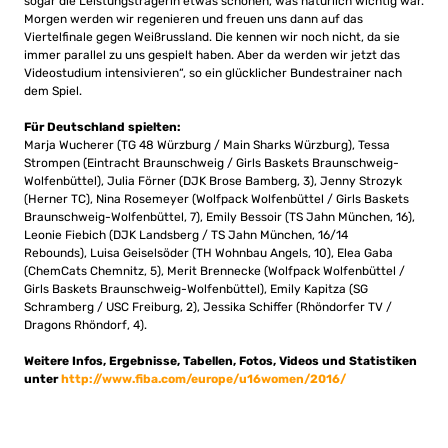
sogar die Leistungsträgerin etwas schonen, was natürlich wichtig war.
Morgen werden wir regenieren und freuen uns dann auf das
Viertelfinale gegen Weißrussland. Die kennen wir noch nicht, da sie
immer parallel zu uns gespielt haben. Aber da werden wir jetzt das
Videostudium intensivieren“, so ein glücklicher Bundestrainer nach
dem Spiel.
Für Deutschland spielten:
Marja Wucherer (TG 48 Würzburg / Main Sharks Würzburg), Tessa
Strompen (Eintracht Braunschweig / Girls Baskets Braunschweig-
Wolfenbüttel), Julia Förner (DJK Brose Bamberg, 3), Jenny Strozyk
(Herner TC), Nina Rosemeyer (Wolfpack Wolfenbüttel / Girls Baskets
Braunschweig-Wolfenbüttel, 7), Emily Bessoir (TS Jahn München, 16),
Leonie Fiebich (DJK Landsberg / TS Jahn München, 16/14
Rebounds), Luisa Geiselsöder (TH Wohnbau Angels, 10), Elea Gaba
(ChemCats Chemnitz, 5), Merit Brennecke (Wolfpack Wolfenbüttel /
Girls Baskets Braunschweig-Wolfenbüttel), Emily Kapitza (SG
Schramberg / USC Freiburg, 2), Jessika Schiffer (Rhöndorfer TV /
Dragons Rhöndorf, 4).
Weitere Infos, Ergebnisse, Tabellen, Fotos, Videos und Statistiken
unter
http://www.fiba.com/europe/u16women/2016/