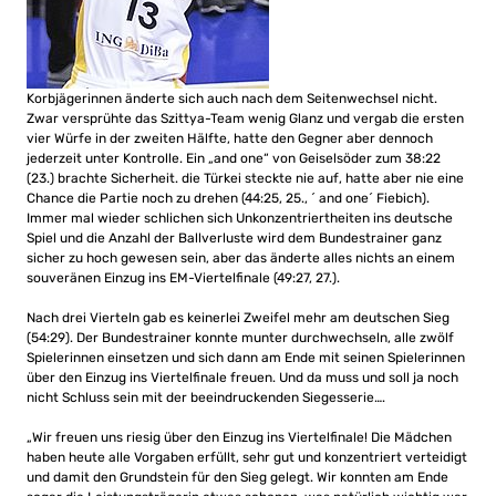
Korbjägerinnen änderte sich auch nach dem Seitenwechsel nicht.
Zwar versprühte das Szittya-Team wenig Glanz und vergab die ersten
vier Würfe in der zweiten Hälfte, hatte den Gegner aber dennoch
jederzeit unter Kontrolle. Ein „and one“ von Geiselsöder zum 38:22
(23.) brachte Sicherheit. die Türkei steckte nie auf, hatte aber nie eine
Chance die Partie noch zu drehen (44:25, 25., ´ and one´ Fiebich).
Immer mal wieder schlichen sich Unkonzentriertheiten ins deutsche
Spiel und die Anzahl der Ballverluste wird dem Bundestrainer ganz
sicher zu hoch gewesen sein, aber das änderte alles nichts an einem
souveränen Einzug ins EM-Viertelfinale (49:27, 27.).
Nach drei Vierteln gab es keinerlei Zweifel mehr am deutschen Sieg
(54:29). Der Bundestrainer konnte munter durchwechseln, alle zwölf
Spielerinnen einsetzen und sich dann am Ende mit seinen Spielerinnen
über den Einzug ins Viertelfinale freuen. Und da muss und soll ja noch
nicht Schluss sein mit der beeindruckenden Siegesserie….
„Wir freuen uns riesig über den Einzug ins Viertelfinale! Die Mädchen
haben heute alle Vorgaben erfüllt, sehr gut und konzentriert verteidigt
und damit den Grundstein für den Sieg gelegt. Wir konnten am Ende