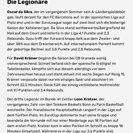
Die Legionäre
Oscar da Silva
, der im vergangenen Sommer sein A-Länderspieldebüt
gab, läuft derzeit für den FC Barcelona auf. In der spanischen Liga auf
Platz drei und in der EuroLeague sogar auf zwei liest sich die bisherige
Saison der Katalanen gut. Da Silva stand wettbewerbsübergreifend 46
Mall auf dem Court und lieferte in der Liga 4,1 Punkte und 2,3
Rebounds. Dazu trifft der Forward knapp 66% aus dem Zweier- und
über 38% aus dem Dreierbereich.
Auf internationalem Parkett kommt
der gebürtige Berliner auf 3,8 Punkte und 2,8 Rebounds.
Für
David Krämer
begann die Saison bei CB Granada wenig
vielversprechend. Schnell befand sich der spanische Erstligist im
Tabellenkeller, kämpfte sich aus diesem allerdings vor dem
Jahreswechsel heraus und steht aktuell mit sechs Siegen auf Rang 15.
Krämer verpasste dabei nur ein einziges Spiel und absolviert im
Schnitt 22,2 Minuten. Diese füllt der einzig verbliebene Weltmeister
mit 9,1 Punkten und 3,4 Rebounds.
Der dritte Legionär im Bunde ist Center
Leon Kratzer
, der
vergangenes Jahr von den Telekom Baskets Bonn zu Paris Basketball
wechselte. Der französische Hauptstadtklub rangiert in der Liga auf
dem fünften Platz. Im EuroCup dominierte man seine Gruppe und
beendete die Vorrunde mit nur einer Niederlage aus 18 Partien auf
dem ersten Platz. Kratzer kam in allen Partien im Schnitt zu knapp 18
Minuten Einsatzzeit. Während es in der Liga nur 2,6 Punkte sind,