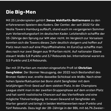
Die Big-Men
Mit 25 Länderspielen gehört
Jonas Wohlfarth-Bottermann
zu den
erfahreneren Spielern des Kaders. Der Center, der seit 2022 für die
Veolia Towers Hamburg aufläuft, stand auch im vergangenen Sommer
zum Vorbereitungsstart im deutschen Kader. Letztendlich schaffte der
33-Jährige den Sprung zur WM aber nicht. Im Vergleich zur Vorsaison
konnten sich die Towers dieses Jahr deutlich steigern und hoffen auf
Platz neun noch auf eine Playoffteilnahme. Im EuroCup schaffte man
dies nach nur zwei Siegen aus 19 Partien nicht. Auf nationaler Ebene
steuert WoBo 5,8 Punkte und 3,7 Rebounds bei. International waren es
3,5 Punkte und 2,4 Rebounds.
Der mit 31 Partien am meisten eingesetzte Profi ist
Christian
Sengfelder
. Der Bonner Neuzugang, der 2022 noch Bestandteil des
Bronze-Kaders war, ereilte dasselbe Schicksal wie WoBo. Nach einer
hohen Spielerfluktuation bei Bonn steht Sengfelder mit dem
letztjährigen First-Seed auf dem siebten Platz. In der Champions
League steht man in der zweiten Gruppenphase auf dem ersten Platz
und hat somit realistische Chancen auf das Viertelfinale und eine
mögliche Titelverteidigung. Im neuen Gewand ist Sengfelder als
Starter gesetzt und bringt in beiden Wettbewerben neun Punkte und
fünf Rebounds. Dazu legt der 28-Jährige in der BBL mit 66,7% Zweier-