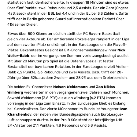
statistisch fast identische Werte. In knappen 18 Minuten sind es etwas
über fünf Punkte, zwei Rebounds und 2,5 Assists. Der ein Jahr jüngere
Mattisseck steht in der BBL bei 4,4 und in der EL bei 3,3 Zählern. Dafür
trifft der in Berlin geborene Guard auf internationalem Parkett über
41% seiner Dreier.
Etwas über 500 Kilometer südlich stellt der FC Bayern Basketball
gleich vier Akteure ab. Der amtierende Pokalsieger rangiert in der Liga
auf dem zweiten Platz und kämpft in der EuroLeague um die Playoff-
Plätze. Bekanntestes Gesicht ist EM-Bronzemedaillengewinner
Nick
Weiler-Babb
, der im vergangenen Sommer verletzungsbedingt ausfiel.
Mit über 20 Minuten pro Spiel ist die Defensivspezialist fester
Bestandteil der bayrischen Rotation. In der EuroLeague erzielt Weiler-
Babb 6,2 Punkte, 3,3 Rebounds und zwei Assists. Dazu trifft der 28-
Jährige über 52% aus dem Zweier- und 38,9% aus dem Dreierbereich.
Die beiden Ex-Chemnitzer
Nelson Weidemann
und
Jan Niklas
Wimberg
wechselten in den vergangenen zwei Jahren nach München.
Sowohl Weidemann (3,8 PTS) als auch Wimberg (6,2 PTS) kommen
vorrangig in der Liga zum Einsatz. In der EuroLeague blieb es bislang
bei Kurzeinsätzen. Der vierte Münchener im Bunde ist Youngster
Ivan
Kharchenkov
, der neben vier Bundesligaspielen auch EuroLeague-
Luft schnuppern durfte. In der Pro B Süd steht der letztjährige U18-
EM-Allstar bei 21,1 Punkten, 4,8 Rebounds und 3,8 Assists.