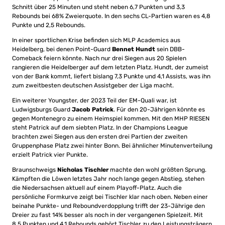
Schnitt über 25 Minuten und steht neben 6,7 Punkten und 3,3
Rebounds bei 68% Zweierquote. In den sechs CL-Partien waren es 4,8
Punkte und 2,5 Rebounds.
In einer sportlichen Krise befinden sich MLP Academics aus
Heidelberg, bei denen Point-Guard
Bennet Hundt
sein DBB-
Comeback feiern könnte. Nach nur drei Siegen aus 20 Spielen
rangieren die Heidelberger auf dem letzten Platz. Hundt, der zumeist
von der Bank kommt, liefert bislang 7,3 Punkte und 4,1 Assists, was ihn
zum zweitbesten deutschen Assistgeber der Liga macht.
Ein weiterer Youngster, der 2023 Teil der EM-Quali war, ist
Ludwigsburgs Guard
Jacob Patrick
. Für den 20-Jährigen könnte es
gegen Montenegro zu einem Heimspiel kommen. Mit den MHP RIESEN
steht Patrick auf dem siebten Platz. In der Champions League
brachten zwei Siegen aus den ersten drei Partien der zweiten
Gruppenphase Platz zwei hinter Bonn. Bei ähnlicher Minutenverteilung
erzielt Patrick vier Punkte.
Braunschweigs
Nicholas Tischler
machte den wohl größten Sprung.
Kämpften die Löwen letztes Jahr noch lange gegen Abstieg, stehen
die Niedersachsen aktuell auf einem Playoff-Platz. Auch die
persönliche Formkurve zeigt bei Tischler klar nach oben. Neben einer
beinahe Punkte- und Reboundverdopplung trifft der 23-Jährige den
Dreier zu fast 14% besser als noch in der vergangenen Spielzeit. Mit
8,5 Punkten und 4,1 Rebounds gehört Tischler zu den Leistungsträgern